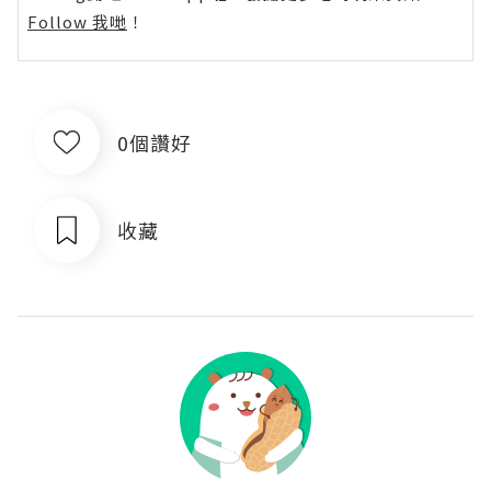
Follow 我哋
！
0個讚好
收藏