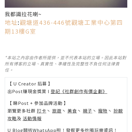
我都識拉花喇~
地址
:
觀塘道436-446號觀塘工業中心第四
期13樓G室
*本站之內容由作者所提供，並不代表本站的立場。因此本站對
所有博客的立場、真實性、準確性及完整性不負任何法律責
任。
【 U Creator 招募 】
出Post賺現金獎賞 l
登記《社群創作有價企劃》
【 睇Post + 參加品牌活動 】
瀏覽更多社群
打卡
丶
旅遊
丶
美食
丶
親子
丶
寵物
丶
扮靚
攻略
及
活動情報
U Blog開咗WhatsApp啦！發掘更多吃喝玩樂資訊！