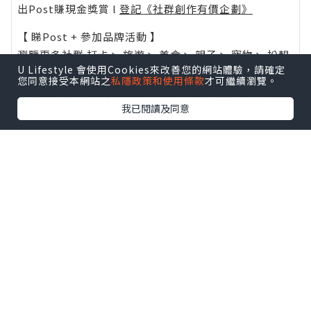
出Post賺現金獎賞 l
登記《社群創作有價企劃》
【 睇Post + 參加品牌活動 】
瀏覽更多社群
打卡
丶
旅遊
丶
美食
丶
親子
丶
寵物
丶
扮靚
U Lifestyle 會使用Cookies來改善您的網站體驗，請確定
攻略
及
活動情報
您同意接受本網站之
私隱政策和使用條款
才可繼續瀏覽。
U Blog開咗WhatsApp啦！發掘更多吃喝玩樂資訊！
我已閱讀及同意
Follow 我哋
！
0個讚好
收藏