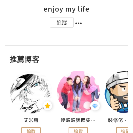
enjoy my life
追蹤
推薦博客
點滴
艾米莉
儍媽媽與兩隻小魔怪之家
追蹤
追蹤
追蹤