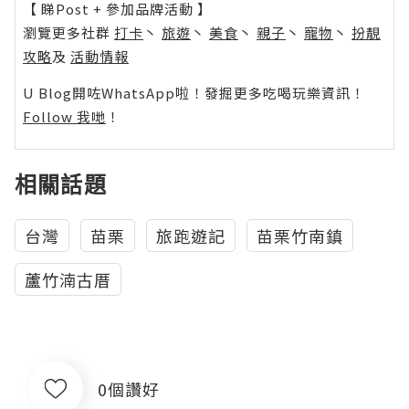
【 睇Post + 參加品牌活動 】
瀏覽更多社群
打卡
丶
旅遊
丶
美食
丶
親子
丶
寵物
丶
扮靚
攻略
及
活動情報
U Blog開咗WhatsApp啦！發掘更多吃喝玩樂資訊！
Follow 我哋
！
相關話題
台灣
苗栗
旅跑遊記
苗栗竹南鎮
蘆竹湳古厝
0個讚好