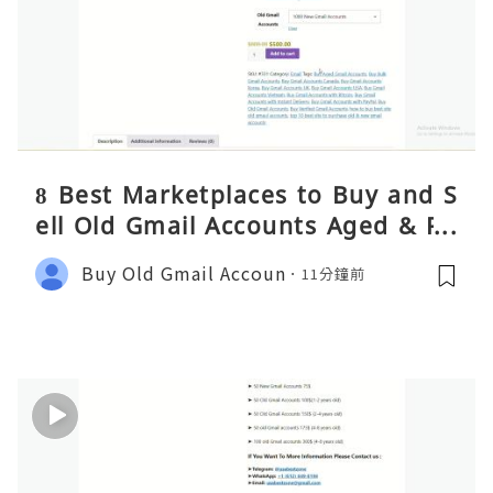
8 Best Marketplaces to Buy and S
ell Old Gmail Accounts Aged & PV
A Safely (Any Country) – 2026 Gui
Buy Old Gmail Accoun
11分鐘前
de