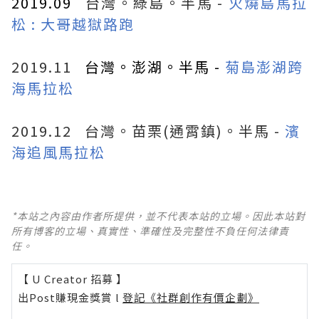
2019.09
台灣。綠島。半馬 -
火燒島馬拉
松 : 大哥越獄路跑
2019.11
台灣。澎湖。半馬 -
菊島澎湖跨
海馬拉松
2019.12
台灣。苗栗(通霄鎮)。半馬 -
濱
海追風馬拉松
*本站之內容由作者所提供，並不代表本站的立場。因此本站對
所有博客的立場、真實性、準確性及完整性不負任何法律責
任。
【 U Creator 招募 】
出Post賺現金獎賞 l
登記《社群創作有價企劃》