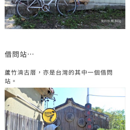
借問站…
蘆竹湳古厝，亦是台灣的其中一個借問
站。