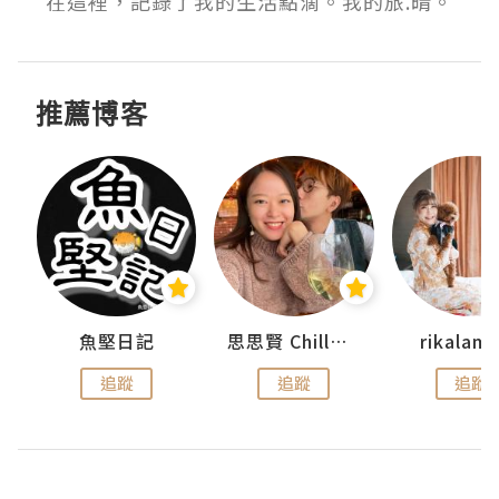
在這裡，記錄了我的生活點滴。我的旅.晴。
推薦博客
urnal
魚堅日記
思思賢 ChillMyBabe
rikala
追蹤
追蹤
追蹤