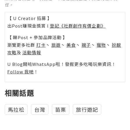
任。
【 U Creator 招募 】
出Post賺現金獎賞 l
登記《社群創作有價企劃》
【 睇Post + 參加品牌活動 】
瀏覽更多社群
打卡
丶
旅遊
丶
美食
丶
親子
丶
寵物
丶
扮靚
攻略
及
活動情報
U Blog開咗WhatsApp啦！發掘更多吃喝玩樂資訊！
Follow 我哋
！
相關話題
馬拉松
台灣
苗栗
旅行遊記