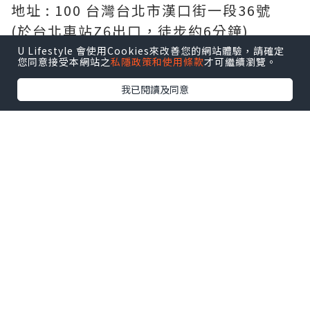
地址 : 100 台灣台北市漢口街一段36號
(於台北車站Z6出口，徒步約6分鐘)
=============================
U Lifestyle 會使用Cookies來改善您的網站體驗，請確定
您同意接受本網站之
私隱政策和使用條款
才可繼續瀏覽。
===========================
我已閱讀及同意
標準房(兩床) Stardard Twin Room
20平方米 (215平方呎)
客房空間寬敞，雖然設施有點舊，但相當
乾淨整齊。