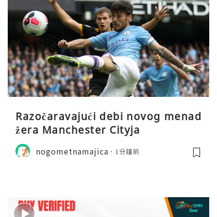
Razočaravajući debi novog menad
žera Manchester Cityja
nogometnamajica
1分鐘前