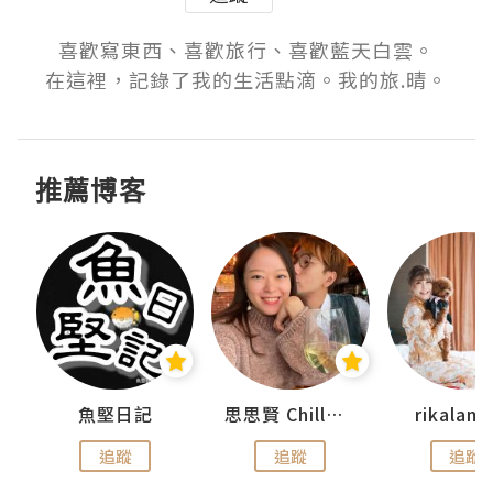
喜歡寫東西、喜歡旅行、喜歡藍天白雲。

在這裡，記錄了我的生活點滴。我的旅.晴。
推薦博客
urnal
魚堅日記
思思賢 ChillMyBabe
rikala
追蹤
追蹤
追蹤