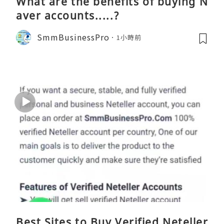
What are the benefits of buying N
aver accounts.....?
SmmBusinessPro
1小時前
Best Sites to Buy Verified Neteller