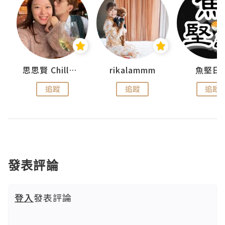
urnal
思思賢 ChillMyBabe
rikalammm
魚堅日
追蹤
追蹤
追蹤
發表評論
登入
發表評論