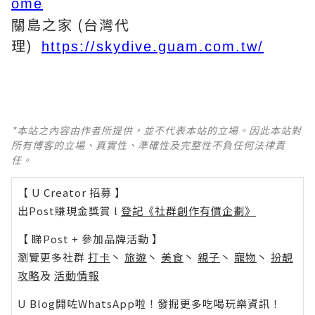
ome
關島之家 (台灣代
理)
https://skydive.guam.com.tw/
*本站之內容由作者所提供，並不代表本站的立場。因此本站對
所有博客的立場、真實性、準確性及完整性不負任何法律責
任。
【 U Creator 招募 】
出Post賺現金獎賞 l
登記《社群創作有價企劃》
【 睇Post + 參加品牌活動 】
瀏覽更多社群
打卡
丶
旅遊
丶
美食
丶
親子
丶
寵物
丶
扮靚
攻略
及
活動情報
U Blog開咗WhatsApp啦！發掘更多吃喝玩樂資訊！