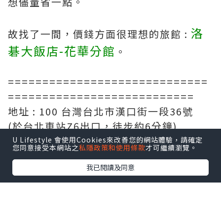
想儘量省一點。
洛
故找了一間，價錢方面很理想的旅館 :
碁大飯店-花華分館
。
=============================
===========================
地址 : 100 台灣台北市漢口街一段36號
(於台北車站Z6出口，徒步約6分鐘)
=============================
U Lifestyle 會使用Cookies來改善您的網站體驗，請確定
您同意接受本網站之
私隱政策和使用條款
才可繼續瀏覽。
===========================
我已閱讀及同意
標準房(兩床) Stardard Twin Room
20平方米 (215平方呎)