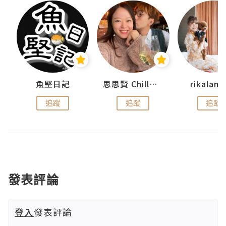
urnal
魚堅日記
思思賢 ChillMyBabe
rikala
追蹤
追蹤
追蹤
發表評論
登入
發表評論