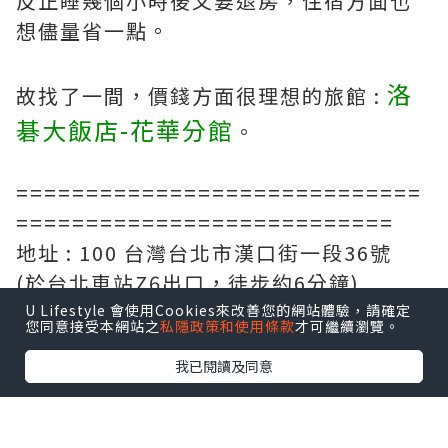
反正睡幾個小時後又要退房，住宿方面也
想儘量省一點。
洛
故找了一間，價錢方面很理想的旅館 :
碁大飯店-花華分館
。
=============================
===========================
地址 : 100 台灣台北市漢口街一段36號
(於台北車站Z6出口，徒步約6分鐘)
=============================
U Lifestyle 會使用Cookies來改善您的網站體驗，請確定
您同意接受本網站之
私隱政策和使用條款
才可繼續瀏覽。
===========================
我已閱讀及同意
標準房(兩床) Stardard Twin Room