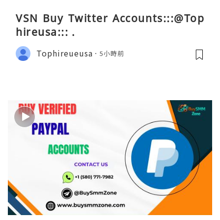
VSN Buy Twitter Accounts:::@Top
hireusa::: .
Tophireueusa
5小時前