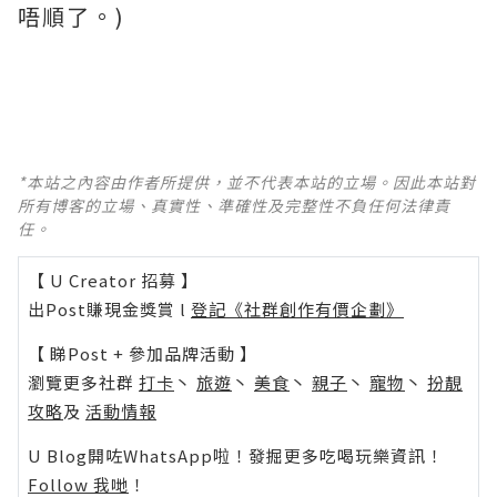
唔順了。)
*本站之內容由作者所提供，並不代表本站的立場。因此本站對
所有博客的立場、真實性、準確性及完整性不負任何法律責
任。
【 U Creator 招募 】
出Post賺現金獎賞 l
登記《社群創作有價企劃》
【 睇Post + 參加品牌活動 】
瀏覽更多社群
打卡
丶
旅遊
丶
美食
丶
親子
丶
寵物
丶
扮靚
攻略
及
活動情報
U Blog開咗WhatsApp啦！發掘更多吃喝玩樂資訊！
Follow 我哋
！