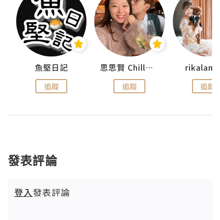
urnal
魚堅日記
思思賢 ChillMyBabe
rikala
追蹤
追蹤
追蹤
發表評論
登入
發表評論