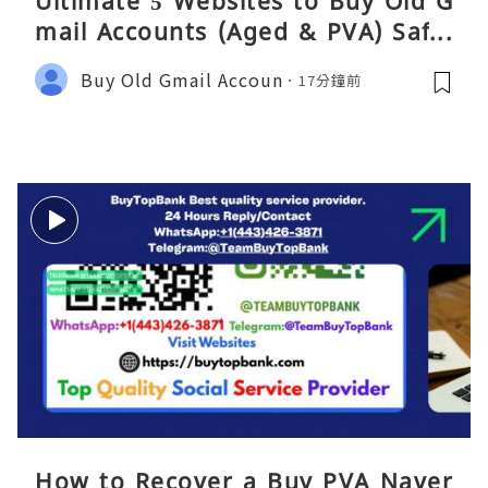
Ultimate 5 Websites to Buy Old G
mail Accounts (Aged & PVA) Safel
y 2026
Buy Old Gmail Accoun
17分鐘前
How to Recover a Buy PVA Naver