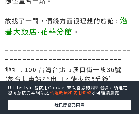
想儘量省一點。
洛
故找了一間，價錢方面很理想的旅館 :
碁大飯店-花華分館
。
=============================
===========================
地址 : 100 台灣台北市漢口街一段36號
(於台北車站Z6出口，徒步約6分鐘)
=============================
U Lifestyle 會使用Cookies來改善您的網站體驗，請確定
您同意接受本網站之
私隱政策和使用條款
才可繼續瀏覽。
===========================
我已閱讀及同意
標準房(兩床) Stardard Twin Room
20平方米 (215平方呎)