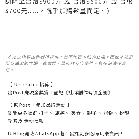
調降至台幣$900元 或 台幣$800元 或 台幣
$700元.....，視乎加購數量而定。)
*本站之內容由作者所提供，並不代表本站的立場。因此本站對
所有博客的立場、真實性、準確性及完整性不負任何法律責
任。
【 U Creator 招募 】
出Post賺現金獎賞 l
登記《社群創作有價企劃》
【 睇Post + 參加品牌活動 】
瀏覽更多社群
打卡
丶
旅遊
丶
美食
丶
親子
丶
寵物
丶
扮靚
攻略
及
活動情報
U Blog開咗WhatsApp啦！發掘更多吃喝玩樂資訊！