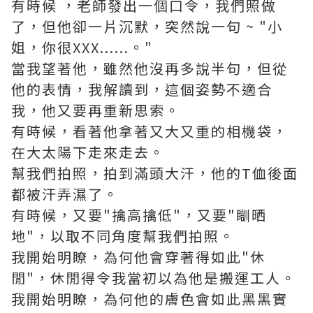
有時候 ，老師發出一個口令，我們照做
了，但他卻一片沉默，突然說一句 ~ "小
姐，你很XXX......。"
當我望著他，雖然他沒再多說半句，但從
他的表情，我解讀到，這個姿勢不適合
我，他又要再重新思索。
有時候，看著他拿著又大又重的相機袋，
在大太陽下走來走去。
幫我們拍照，拍到滿頭大汗，他的T侐後面
都被汗弄濕了。
有時候，又要"擒高擒低"，又要"瞓晒
地"，以取不同角度幫我們拍照。
我開始明瞭，為何他會穿著得如此"休
閒"，休閒得令我當初以為他是搬運工人。
我開始明瞭，為何他的膚色會如此黑黑實