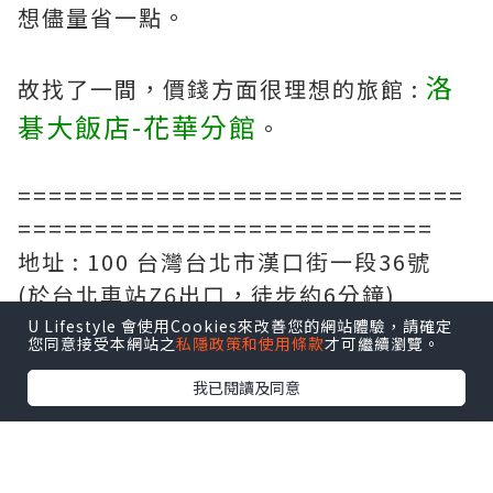
想儘量省一點。
洛
故找了一間，價錢方面很理想的旅館 :
碁大飯店-花華分館
。
=============================
===========================
地址 : 100 台灣台北市漢口街一段36號
(於台北車站Z6出口，徒步約6分鐘)
=============================
U Lifestyle 會使用Cookies來改善您的網站體驗，請確定
您同意接受本網站之
私隱政策和使用條款
才可繼續瀏覽。
===========================
我已閱讀及同意
標準房(兩床) Stardard Twin Room