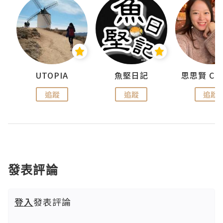
urnal
UTOPIA
魚堅日記
追蹤
追蹤
追蹤
發表評論
登入
發表評論