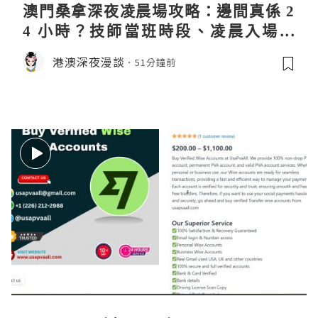
澳門桑拿深夜凌晨場攻略：邊間真係 2
4 小時？技師當班時段、凌晨入場流
程、過夜安排一次過講清
港澳深夜漫談
51分鐘前