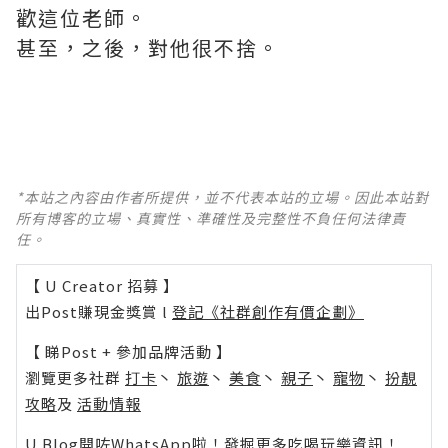
歡這位老師。
甚至，之後，對他很不捨。
*本站之內容由作者所提供，並不代表本站的立場。因此本站對
所有博客的立場、真實性、準確性及完整性不負任何法律責
任。
【 U Creator 招募 】
出Post賺現金獎賞 l
登記《社群創作有價企劃》
【 睇Post + 參加品牌活動 】
瀏覽更多社群
打卡
丶
旅遊
丶
美食
丶
親子
丶
寵物
丶
扮靚
攻略
及
活動情報
U Blog開咗WhatsApp啦！發掘更多吃喝玩樂資訊！