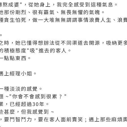
媳婦熬成婆"，從她身上，我完全感受到這種氣息。
她那份剛烈、很有霸氣、無畏無懼的氣魄。
種貪生怕死，做一大堆無無謂謂事情浪費人生、浪
。
之時，她已懂得想辦法從不同渠道去開源，吸納更
的積極態度"吸"進去的客人。
一點點東西。
遇上經理小姐。
一種淡淡的感覺。
~"你會不會感到很累 ? "
業，已經超過30年。
些甚麼，但我感覺到 ~
，要鬥智鬥力，要在客人面前賣笑 ; 遇上那些麻煩
。