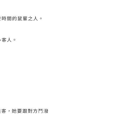
費時間的鼠輩之人。
多客人。
奧客，她要跟對方鬥潑