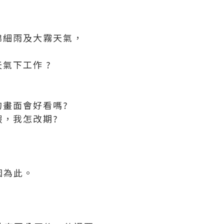
?
綿細雨及大霧天氣，
氣下工作 ?
畫面會好看嗎?
，我怎改期?
因為此。