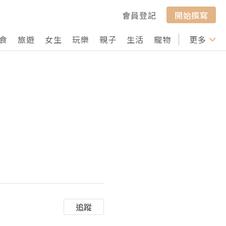
會員登記
開始撰寫
食
旅遊
女生
玩樂
親子
生活
寵物
行山
更多
打卡
追蹤