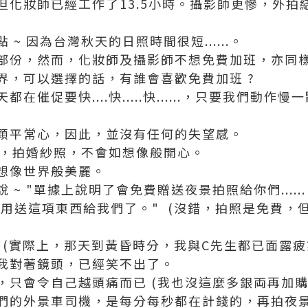
但化妝師已經工作了13.5小時。攝影師更慘，外拍
~ 因為台灣秋天的日照時間很短......。
部份，然而，化妝師及攝影師不想免費加班，亦同
界，可以選擇的話，有誰會喜歡免費加班 ?
在催促要快....快.....快......，只要我們動
顆平常心，因此，並沒有任何的失望感。
道，拍婚紗照，不會如想像般開心。
想像世界般美麗。
~ "單據上說明了會免費贈送夜景拍照給你們......
"不用送這項東西給我們了。" (沒錯，拍照是免費，但
力 (實際上，那天到黃昏時分，我與C先生都已面露疲
我對著鏡頭，已經笑不出了。
，只會令自己越頭痛而已 (我也沒這麼多銀両再加購
們的外景車司機，是每分每秒都在計錢的，再拍夜