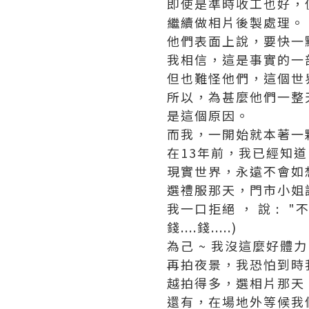
即使是準時收工也好，
繼續做相片後製處理。
他們表面上說，要快一點 
我相信，這是事實的一
但也難怪他們，這個世
所以，為甚麼他們一整天都
是這個原因。
而我，一開始就本著一
在13年前，我已經知
現實世界，永遠不會如
選禮服那天，門市小姐說 
我一口拒絕 ， 說 : 
錢....錢.....)
為己 ~ 我沒這麼好體
再拍夜景，我恐怕到時
越拍得多，選相片那天
還有，在場地外等候我