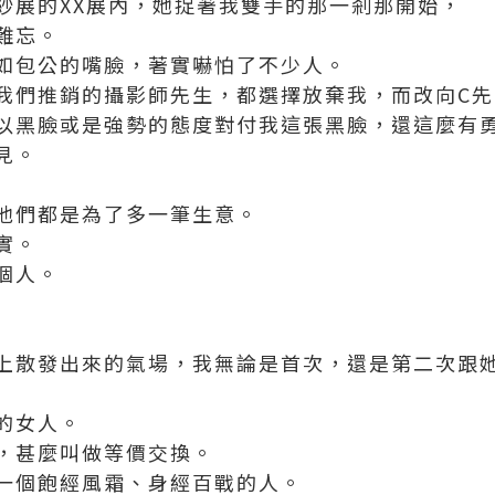
紗展的XX展內，她捉著我雙手的那一剎那開始，
難忘。
如包公的嘴臉，著實嚇怕了不少人。
我們推銷的攝影師先生，都選擇放棄我，而改向C
以黑臉或是強勢的態度對付我這張黑臉，還這麼有
見。
他們都是為了多一筆生意。
實。
個人。
上散發出來的氣場，我無論是首次，還是第二次跟
的女人。
，甚麼叫做等價交換。
一個飽經風霜、身經百戰的人。