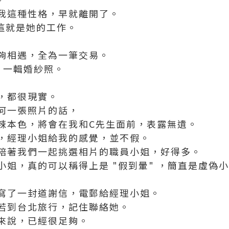
我這種性格，早就離開了。
 這就是她的工作。
夠相遇，全為一筆交易。
 一輯婚紗照。
，都很現實。
何一張照片的話，
辣本色，將會在我和C先生面前，表露無遺。
，經理小姐給我的感覺，並不假。
陪著我們一起挑選相片的職員小姐，好得多。
小姐，真的可以稱得上是 "假到暈" ，簡直是虛偽
寫了一封道謝信，電郵給經理小姐。
若到台北旅行，記住聯絡她。
來說，已經很足夠。