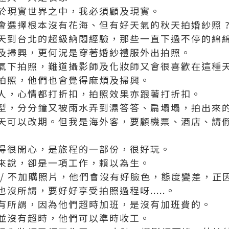
於現實世界之中，我必須顧及現實。
會選擇根本沒有花海、但有好天氣的秋天拍婚紗照 
天到台北的超級納悶經驗，那些一直下過不停的綿
及掃興，更何況是穿著婚紗禮服外出拍照。
氣下拍照，難道攝影師及化妝師又會很喜歡在這種天
拍照，他們也會覺得麻煩及掃興。
人，心情都打折扣，拍照效果亦跟著打折扣。
型，分分鐘又被雨水弄到濕答答、扁塌塌，拍出來的
天可以改期。但我是海外客，要顧機票、酒店、請假
得很開心，是旅程的一部份，很好玩。
來說，卻是一項工作，賴以為生。
 / 不加購照片，他們會沒有好臉色，態度變差，正
沒所謂，要好好享受拍照過程呀.....。
有所謂，因為他們超時加班，是沒有加班費的。
並沒有超時，他們可以準時收工。