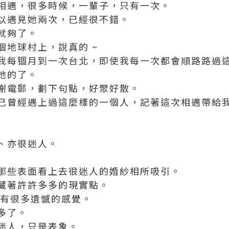
相遇，很多時候，一輩子，只有一次。
以遇見她兩次，已經很不錯。
就夠了。
個地球村上，說真的 ~
我每锢月到一次台北，即使我每一次都會順路路過
她的了。
謝電郵，劃下句點，好聚好散。
己曾經遇上過這麼樣的一個人，記著這次相遇帶給
、亦很迷人。
那些表面看上去很迷人的婚紗相所吸引。
藏著許許多多的現實點。
 有很多遺憾的感覺。
多了。
迷人，只是表象。