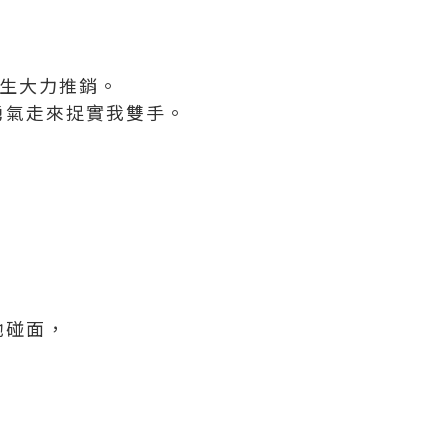
先生大力推銷。
勇氣走來捉實我雙手。
她碰面，