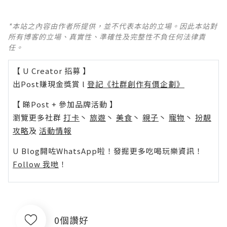
*本站之內容由作者所提供，並不代表本站的立場。因此本站對
所有博客的立場、真實性、準確性及完整性不負任何法律責
任。
【 U Creator 招募 】
出Post賺現金獎賞 l
登記《社群創作有價企劃》
【 睇Post + 參加品牌活動 】
瀏覽更多社群
打卡
丶
旅遊
丶
美食
丶
親子
丶
寵物
丶
扮靚
攻略
及
活動情報
U Blog開咗WhatsApp啦！發掘更多吃喝玩樂資訊！
Follow 我哋
！
0個讚好