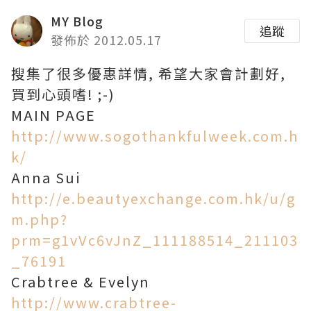
MY Blog
追蹤
發佈於 2012.05.17
搜集了很多優惠詳情, 希望大家會計劃好,
買到心頭嗜! ;-)
MAIN PAGE
http://www.sogothankfulweek.com.h
k/
Anna Sui
http://e.beautyexchange.com.hk/u/g
m.php?
prm=g1vVc6vJnZ_111188514_211103
_76191
Crabtree & Evelyn
http://www.crabtree-