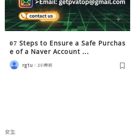
07 Steps to Ensure a Safe Purchas
e of a Naver Account ...
rgtu
2小時前
女生