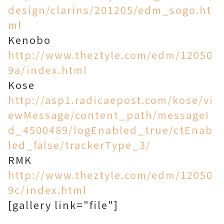
design/clarins/201205/edm_sogo.ht
ml
Kenobo
http://www.theztyle.com/edm/12050
9a/index.html
Kose
http://asp1.radicaepost.com/kose/vi
ewMessage/content_path/messageI
d_4500489/logEnabled_true/ctEnab
led_false/trackerType_3/
RMK
http://www.theztyle.com/edm/12050
9c/index.html
[gallery link="file"]