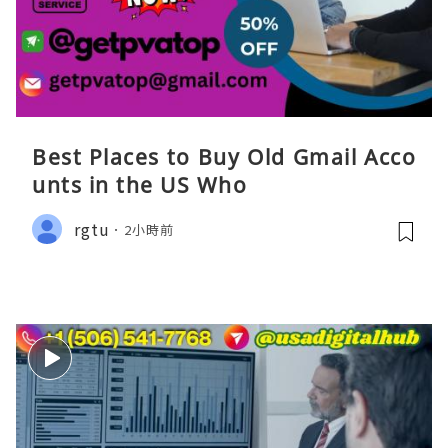
Best Places to Buy Old Gmail Acco
unts in the US Who
rgtu
2小時前