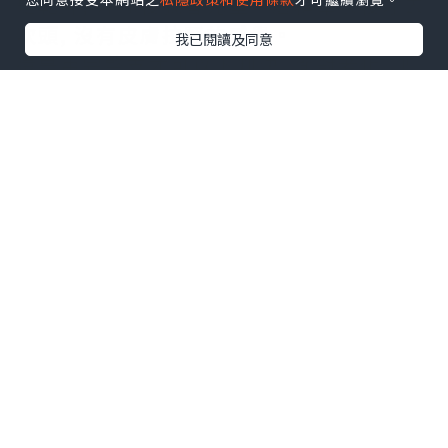
是乾燥, 沖涼後我會先塗一層精華素後才去
吹頭, 沒有皮膚拉緊的感覺。
我已閱讀及同意
還是用完整支才可以下判決, 面對老化, 肌
膚鬆弛, 皺紋及毛孔粗大畢竟是一個長期戰
爭 ! 大家加油 !
原來 DEWYTREE 有 COUNTER 係 LCX
B05! 我也是經過今次試用活動才知 ! 個
COUNTER 感覺舒服, 貨品又齊全!
(reference :
https://www.facebook.com/DewyTre
e )