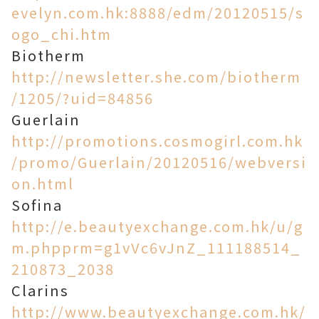
evelyn.com.hk:8888/edm/20120515/s
ogo_chi.htm
Biotherm
http://newsletter.she.com/biotherm
/1205/?uid=84856
Guerlain
http://promotions.cosmogirl.com.hk
/promo/Guerlain/20120516/webversi
on.html
Sofina
http://e.beautyexchange.com.hk/u/g
m.phpprm=g1vVc6vJnZ_111188514_
210873_2038
Clarins
http://www.beautyexchange.com.hk/