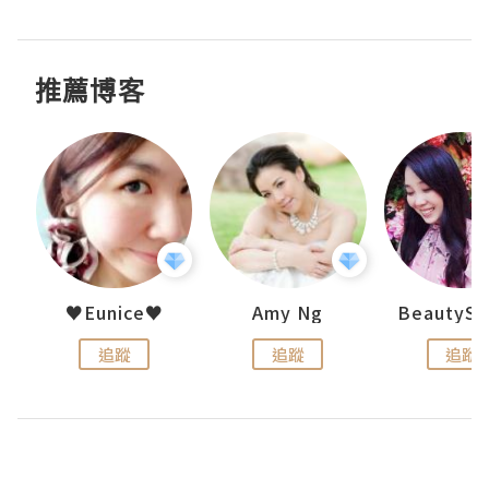
推薦博客
h 夏沫
♥Eunice♥
Amy Ng
追蹤
追蹤
追蹤