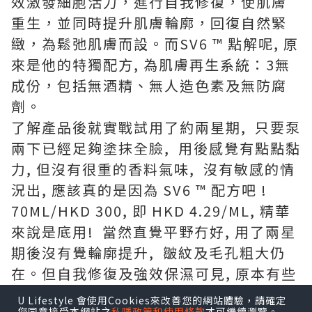
效激發細胞活力，進行自我修復，使肌膚
重生，並同時提升肌膚輪廓，回復自然緊
緻，為鬆弛肌膚而設。而SV6 ™ 點解呢, 原
來是他的特獨配方, 為肌膚再生系統：3無
成份，包括無酒精、無人造色素及無防腐
劑。
了解產品後就實戰試用了約兩星期, 只要泵
兩下已經足夠塗抹全臉, 用後感覺有點點黏
力, 但沒有很重的香料氣味, 沒有敏感的情
況出, 應該真的是因為 SV6 ™ 配方吧 !
70ML/HKD 300, 即 HKD 4.29/ML, 精華
來說是底用! 當然直覺平野冇好, 用了兩星
期後沒有覺輪廓提升, 皺紋及毛孔粗大仍
在。但自我修復及強效保濕可見, 原本有些
暗瘡後的傷口回復得比平時快, 雖然近日不
U Lifestyle 會使用Cookies來改善您的網站體驗，請確定
您同意接受本網站之
私隱政策和使用條款
才可繼續瀏覽。