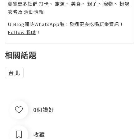
瀏覽更多社群
打卡
丶
旅遊
丶
美食
丶
親子
丶
寵物
丶
扮靚
攻略
及
活動情報
U Blog開咗WhatsApp啦！發掘更多吃喝玩樂資訊！
Follow 我哋
！
相關話題
台北
0個讚好
收藏