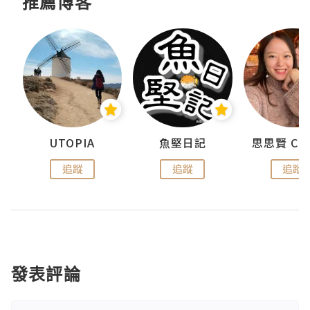
推薦博客
urnal
UTOPIA
魚堅日記
追蹤
追蹤
追蹤
發表評論