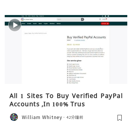
All 1 Sites To Buy Verified PayPal
Accounts ,In 100% Trus
William Whitney
42分鐘前