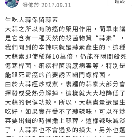
追蹤
發佈於 2017.09.11
生吃大蒜保留蒜素
大蒜之所以有防癌的藥用作用，簡單來講
是它含有一種天然的殺菌物質“蒜素”，
我們聞到的辛辣味就是蒜素產生的，這種
大蒜素即使稀釋10萬倍，仍能在瞬間殺死
傷寒桿菌、痢疾桿菌流感病毒等，特別是
能殺死胃癌的首要誘因幽門螺桿菌。
由於大蒜經炒或煮，裏麵的蒜素大部分會
揮發或受熱分解掉，這樣就大大地降低了
大蒜的保健功效。所以，大蒜盡量還是生
吃好，如果實在受不了蒜辣味，可以在炒
菜要出鍋的時候撒上蒜蓉，這樣辣味減淡
了，大蒜素也不會過多的損失，另外也選