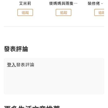
點滴
艾米莉
儍媽媽與兩隻小魔怪之家
追蹤
追蹤
追蹤
發表評論
登入
發表評論