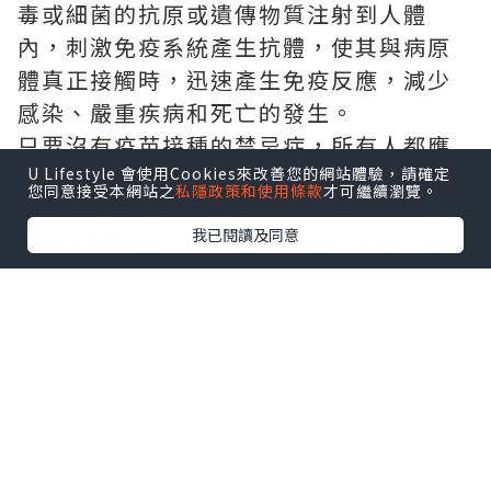
毒或細菌的抗原或遺傳物質注射到人體
內，刺激免疫系統產生抗體，使其與病原
體真正接觸時，迅速產生免疫反應，減少
感染、嚴重疾病和死亡的發生。
只要沒有疫苗接種的禁忌症，所有人都應
U Lifestyle 會使用Cookies來改善您的網站體驗，請確定
該接種疫苗。然而，由於資源有限，必須
您同意接受本網站之
私隱政策和使用條款
才可繼續瀏覽。
確定疫苗接種的優先次序，以便在最短的
我已閱讀及同意
時間內實現最大的效益。根據世界衛生組
織建議，在沒有社區感染的國家，疫苗應
優先提供高風險暴露對象，以避免企業境
外直接移入個案導致社區傳播，其次我們
才是中國感染後容易併發重症比例之高風
險族群。因此，我國將接觸病患的醫事人
員、第一線的防疫人員，以及高接觸風險
第一線工作人員列為優先接種COVID-19疫