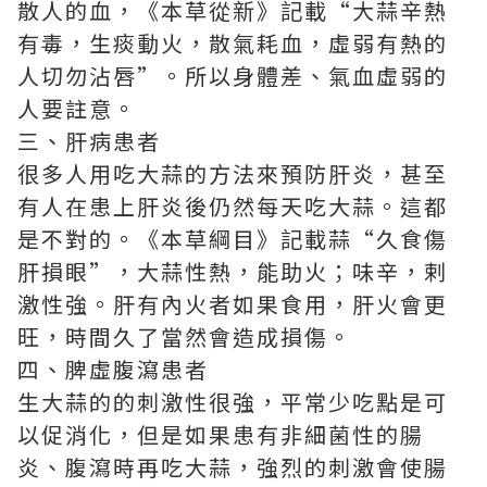
散人的血，《本草從新》記載“大蒜辛熱
有毒，生痰動火，散氣耗血，虛弱有熱的
人切勿沾唇”。所以身體差、氣血虛弱的
人要註意。
三、肝病患者
很多人用吃大蒜的方法來預防肝炎，甚至
有人在患上肝炎後仍然每天吃大蒜。這都
是不對的。《本草綱目》記載蒜“久食傷
肝損眼”，大蒜性熱，能助火；味辛，剌
激性強。肝有內火者如果食用，肝火會更
旺，時間久了當然會造成損傷。
四、脾虛腹瀉患者
生大蒜的的刺激性很強，平常少吃點是可
以促消化，但是如果患有非細菌性的腸
炎、腹瀉時再吃大蒜，強烈的刺激會使腸