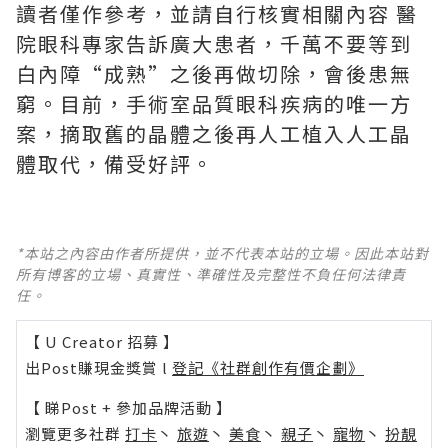
讀者僅作參考，並請自行核實相關內容 醫
院眼科專家告訴廣大患者，千萬不要等到
白內障“成熟”之後再做切除，會後患無
窮。目前，手術室品質眼科疾病的唯一方
案，摘取舊的晶體之後再人工植入人工晶
體取代，備受好評。
*本站之內容由作者所提供，並不代表本站的立場。因此本站對
所有博客的立場、真實性、準確性及完整性不負任何法律責
任。
【 U Creator 招募 】
出Post賺現金獎賞 l
登記《社群創作有價企劃》
【 睇Post + 參加品牌活動 】
瀏覽更多社群
打卡
丶
旅遊
丶
美食
丶
親子
丶
寵物
丶
扮靚