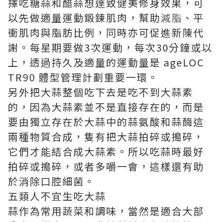
擇吃糖蒜和醋蒜想達致健美修身效果，可
以先做適量運動鍛鍊肌肉，幫助
減脂
、平
衝肌肉與脂肪比例，同時亦可促進新陳代
謝。每星期要做3次運動，每次30分鐘或以
上，透過持久及適量的運動量是 ageLOC
TR90 體型管理計劃重要一環。
另外把大蒜整個吃下去是吃不到大蒜素
的，因為大蒜素並不是直接存在的，而是
要由獨立存在於大蒜中的蒜氨酸和蒜酶這
兩種物質合成，隻有把大蒜拍碎或搗碎，
它們才能結合成大蒜素。所以吃蒜時最好
拍碎或搗碎，或者多嚼一會，這樣還有助
於消除口腔細菌。
五類人不宜生吃大蒜
蒜作為常用蔬菜和調味，當然是適合大部