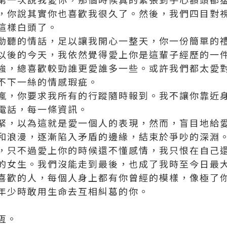
，你說其實你也喜歡我很久了。然後，我們四目對
這樣白頭了。
動聽的情話，足以讓我開心一整天，你一份簡單的
以後的今天，我依然覺得愛上你是這輩子經歷的一
強，總喜歡較勁誰更愛誰多一些。或許我們都太愛
不下一絲的情感瑕疵。
瘋，你要求我所有的行蹤隨時報到。我不讓你靠近
電話，每一條資訊。
緊，以為這就是愛一個人的表現，然而，盲目地給
和浪漫，逐漸陷入矛盾的邊緣，結束於爭吵的深淵
，只不過愛上你的時候還不懂感情，我只恨在自己
的女生。我們沒能走到最後，也成了我時至今日最
喜歡的人，每個人身上都有你曾經的模樣，像極了
年少時敢用生命去互相糾葛的你。
恆。