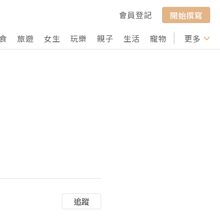
會員登記
開始撰寫
食
旅遊
女生
玩樂
親子
生活
寵物
行山
更多
打卡
追蹤