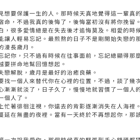
見想要保護一生的人。那時候天真地覺得這一輩真
宿命，不過我真的後悔了，後悔當初沒有將你挽留
白，很多愛情總是在失去後才追悔莫及。相愛的時
能讓人輕易忘記。最煎熬的日子不是剛開始失戀的
的漫長歲月。
忘記你，只不過有時候在往事面前，忘記總顯得那
越要拼命地幫回憶想起。
失戀解脫，歲月是最好的治癒良藥。
要找一個人來替代你在心裡的位置，不過，談了幾
心漸漸就淡了，日子久了，慢慢地就習慣了一個人
一個人了。
上忙著徘徊注視，你遠去的背影逐漸消失在人海裡
蔓延在無盡的夜裡。當有一天終於不再想起你，那
第一次說我愛你，那個時候真的緊張到手心額頭都