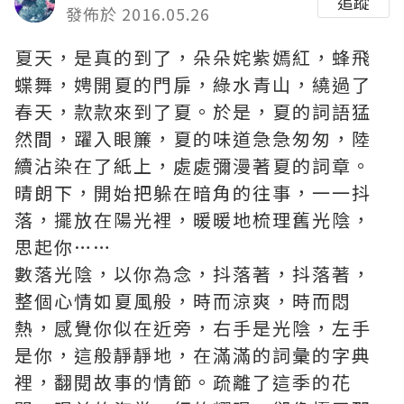
追蹤
發佈於 2016.05.26
夏天，是真的到了，朵朵姹紫嫣紅，蜂飛
蝶舞，娉開夏的門扉，綠水青山，繞過了
春天，款款來到了夏。於是，夏的詞語猛
然間，躍入眼簾，夏的味道急急匆匆，陸
續沾染在了紙上，處處彌漫著夏的詞章
。
晴朗下，開始把躲在暗角的往事，一一抖
落，擺放在陽光裡，暖暖地梳理舊光陰，
思起你……
數落光陰，以你為念，抖落著，抖落著，
整個心情如夏風般，時而涼爽，時而悶
熱，感覺你似在近旁，右手是光陰，左手
是你，這般靜靜地，在滿滿的詞彙的字典
裡，翻閱故事的情節。疏離了這季的花