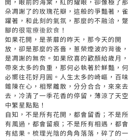
開，眼前的海棠，紅的耀眼，卻像極了那
朵凋謝了的玫瑰花瓣，這般的爭豔著，雀
躍著，和此刻的氣氛，那麼的不融洽，蹩
腳的很
電療後飲食
！
如果花開，是荼蘼的昨天，那今天的開
放，卻是那麼的吝嗇，蔥榮煙波的背後，
是凋謝的無奈。如果欣喜的歡顏給歲月，
帶來太多的負重，那何必執著於鮮豔，何
必嚮往花好月圓。人生太多的崎嶇，百味
雜陳在心，相聚離散，分分合合，來來去
去，冷清了一季花香的停留，薄涼了天空
中繁星點點！
自知，不是所有花開，都會留香；不是所
有風過，都會留痕；不是所有相遇，都會
有結果。梳理光陰的角角落落，碎了的一