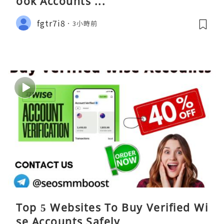
ook Accounts ...
fgtr7i8
3小時前
Top 5 Websites To Buy Verified Wi
se Accounts Safely