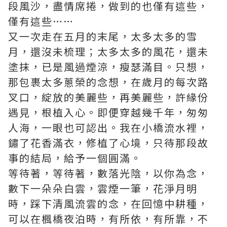
段風沙，盡情席捲，做到的也僅有這些，
僅有這些……
又一次走在五月的末尾，太多太多的雪
月，還沒未梳理；太多太多的風花，還未
塗抹，已是風過煙涼，瘦瑟滿目。只想，
那包裹太多蔥榮的念想，在歲月的每次路
叉口，綻放的美麗些，再美麗些，許緣份
遇見，根植入心。即便穿越幾千年，匆匆
人海，一眼也可認出。我在小橋流水裡，
鏽了花香滿衣，修植了心境，只待那段故
事的結局，給予一個圓滿。
等待著，等待著，數落光陰，以你為念，
數下一朵朵白雲，雲煙一筆，花淨月明
時，踩下清風流雲的念，在回憶中耕種，
可以在楓橋夜泊時，有所依，有所靠，不