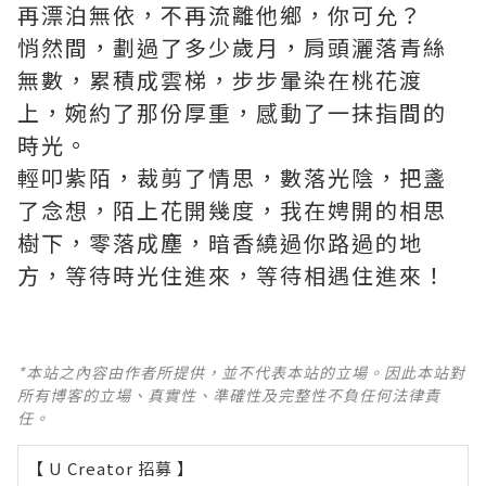
再漂泊無依，不再流離他鄉，你可允？
悄然間，劃過了多少歲月，肩頭灑落青絲
無數，累積成雲梯，步步暈染在桃花渡
上，婉約了那份厚重，感動了一抹指間的
時光。
輕叩紫陌，裁剪了情思，數落光陰，把盞
了念想，陌上花開幾度，我在娉開的相思
樹下，零落成塵，暗香繞過你路過的地
方，等待時光住進來，等待相遇住進來！
*本站之內容由作者所提供，並不代表本站的立場。因此本站對
所有博客的立場、真實性、準確性及完整性不負任何法律責
任。
【 U Creator 招募 】