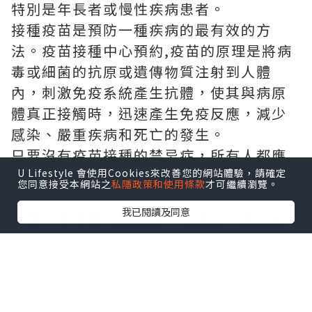
特別是年長者或慢性疾病患者。
接種疫苗是預防一種疾病的最有效的方
法。
疫苗接種中心預約
,疫苗的原理是將病
毒或細菌的抗原或遺傳物質注射到人體
內，刺激免疫系統產生抗體，使其與病原
體真正接觸時，迅速產生免疫反應，減少
感染、嚴重疾病和死亡的發生。
只要沒有疫苗接種的禁忌症，所有人都應
U Lifestyle 會使用Cookies來改善您的網站體驗，請確定
該接種疫苗。然而，由於資源有限，必須
您同意接受本網站之
私隱政策和使用條款
才可繼續瀏覽。
確定疫苗接種的優先次序，以便在最短的
我已閱讀及同意
時間內實現最大的效益。根據世界衛生組
織建議，在沒有社區感染的國家，疫苗應
優先提供高風險暴露對象，以避免企業境
外直接移入個案導致社區傳播，其次我們
才是中國感染後容易併發重症比例之高風