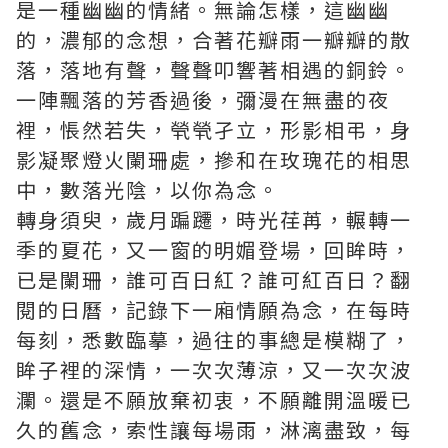
是一種幽幽的情緒。無論怎樣，這幽幽
的，濃郁的念想，合著花瓣雨一瓣瓣的散
落，落地有聲，聲聲叩響著相遇的銅鈴。
一陣飄落的芳香過後，彌漫在無盡的夜
裡，悵然若失，煢煢孑立，形影相弔，身
影凝聚燈火闌珊處，摻和在玫瑰花的相思
中，數落光陰，以你為念。
轉身須臾，歲月蹁躚，時光荏苒，輾轉一
季的夏花，又一窗的明媚登場，回眸時，
已是闌珊，誰可百日紅？誰可紅百日？翻
閱的日曆，記錄下一廂情願為念，在每時
每刻，悉數臨摹，過往的事總是模糊了，
眸子裡的深情，一次次薄涼，又一次次波
瀾。還是不願放棄初衷，不願離開溫暖已
久的舊念，索性讓每場雨，淋漓盡致，每