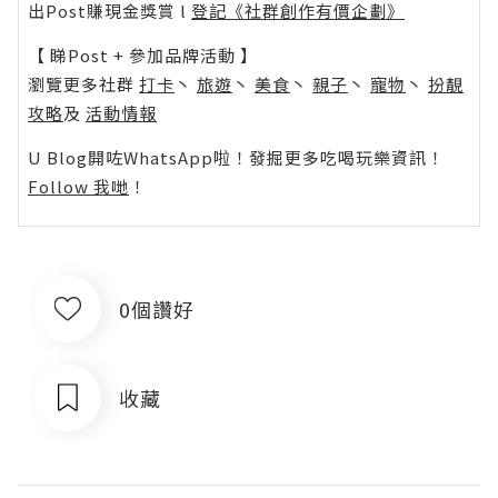
出Post賺現金獎賞 l
登記《社群創作有價企劃》
【 睇Post + 參加品牌活動 】
瀏覽更多社群
打卡
丶
旅遊
丶
美食
丶
親子
丶
寵物
丶
扮靚
攻略
及
活動情報
U Blog開咗WhatsApp啦！發掘更多吃喝玩樂資訊！
Follow 我哋
！
0個讚好
收藏