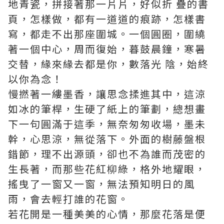
地青瓷，拼接著那一片片，好似折 疊的書
頁，怎樣做，都有一道道的痕跡，怎樣書
寫，都走不出那座圍城。一個圓圈，圍繞
著一個中心，周而復始，暮鼓晨鐘，寒暑
交替，緣來緣去都是你，數落光 陰，始終
以你為念！
慢撚著一縷墨香，讓思念揉進其中，這涼
如冰的筆桿，生硬了紙上的筆劃，總想畫
下一句圓滿于這季，無奈匆匆收場，墨未
幹，心思涼，無從落下。外面的樹藤盤根
錯節，理不出源頭，卻也不為誰而茂密的
生長著，而那些花紅柳綠，格外地耀眼，
搖曳了一窗又一窗，無法預知明日的風
雨，會去輕打誰的花窗。
若花開是一種美美的心情，那麼花落是便