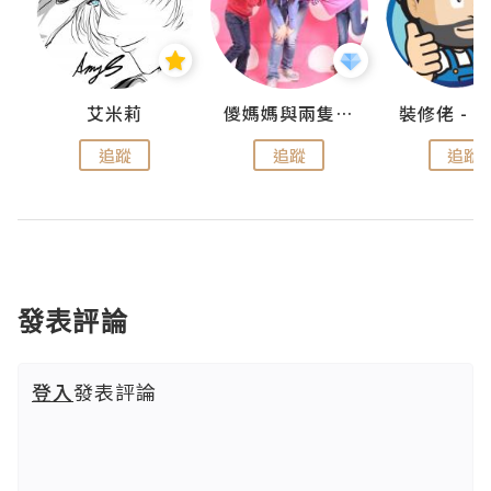
點滴
艾米莉
儍媽媽與兩隻小魔怪之家
追蹤
追蹤
追蹤
發表評論
登入
發表評論