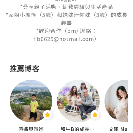
*分享親子活動、幼教經驗與生活產品

*家姐小魔怪（5歲）和妹妹迷你妹（3歲）的成長
趣事

*歡迎合作（pm/ 聯絡：
fib0625@hotmail.com）
推薦博客
 Swan
暟媽與暟爸
和牛B的成長日記
文珊 ManS