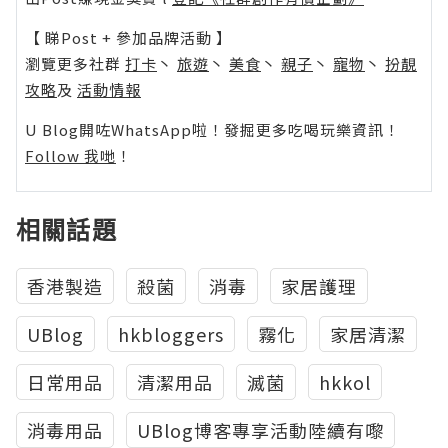
【 睇Post + 參加品牌活動 】
瀏覽更多社群
打卡
丶
旅遊
丶
美食
丶
親子
丶
寵物
丶
扮靚
攻略
及
活動情報
U Blog開咗WhatsApp啦！發掘更多吃喝玩樂資訊！
Follow 我哋
！
相關話題
香港製造
殺菌
消毒
家居護理
UBlog
hkbloggers
霧化
家居清潔
日常用品
清潔用品
滅菌
hkkol
消毒用品
UBlog博客專享活動陸續有嚟