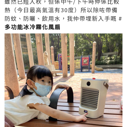
雖然已經入秋，但係中午/下午時仲係比較
熱（今日最高氣溫有30度）所以除咗帶備
防蚊、防曬、飲用水，我仲帶埋新入手嘅 #
多功能冰冷霧化風扇