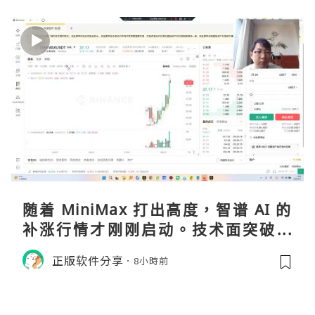
随着 MiniMax 打出高度，智谱 AI 的
补涨行情才刚刚启动。技术面突破在
即，基本面逻辑硬朗，目标先看 170，
正版软件分享
8小時前
顺势做多，在巨头上市潮来临前享受泡
沫化红利 开户美股返佣btc最高90%得
28U买服