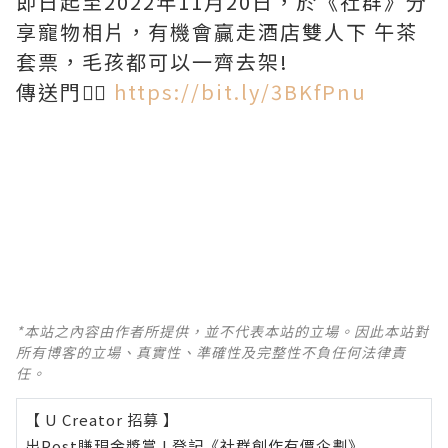
即日起至2022年11月20日，於《社群》分
享寵物相片，有機會贏走酒店雙人下 午茶
套票，毛孩都可以一齊去架!
傳送門👉🏻
https://bit.ly/3BKfPnu
*本站之內容由作者所提供，並不代表本站的立場。因此本站對
所有博客的立場、真實性、準確性及完整性不負任何法律責
任。
【 U Creator 招募 】
出Post賺現金獎賞 l
登記《社群創作有價企劃》