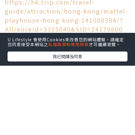
https://hk.trip.com/travel-
guide/attraction/hong-kong/mattel-
playhouse-hong-kong-141000304/?
Allianceid=3315040&SID=24179800
U Lifestyle 會使用Cookies來改善您的網站體驗，請確定
您同意接受本網站之
私隱政策和使用條款
才可繼續瀏覽。
裡面有3大主題區域：包括最近好hit 嘅
Barbie
、小朋友好鍾意嘅
Thomas and
我已閱讀及同意
Friends
同Hot Wheels !