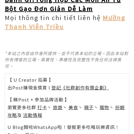
Bột Gạo Đơn Giản Dễ Làm
Mọi thông tin chi tiết liên hệ
Mường
Thanh Viễn Triều
*本站之內容由作者所提供，並不代表本站的立場。因此本站對
所有博客的立場、真實性、準確性及完整性不負任何法律責
任。
【 U Creator 招募 】
出Post賺現金獎賞 l
登記《社群創作有價企劃》
【 睇Post + 參加品牌活動 】
瀏覽更多社群
打卡
丶
旅遊
丶
美食
丶
親子
丶
寵物
丶
扮靚
攻略
及
活動情報
U Blog開咗WhatsApp啦！發掘更多吃喝玩樂資訊！