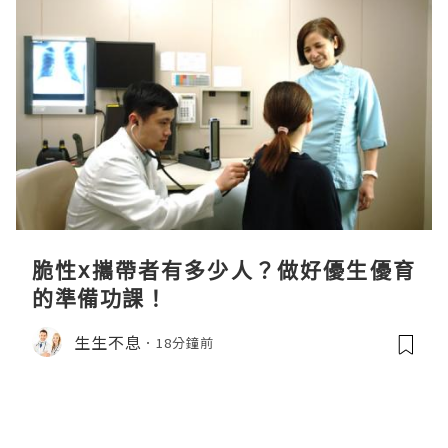
脆性x攜帶者有多少人？做好優生優育
的準備功課！
生生不息
18分鐘前