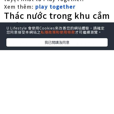
Xem thêm:
play together
Thác nước trong khu cắm
trại
U Lifestyle 會使用Cookies來改善您的網站體驗，請確定
您同意接受本網站之
私隱政策和使用條款
才可繼續瀏覽。
我已閱讀及同意
Đầu tiên chắc chắn không thể không
kể đến khu thác nước cắm trại
(Camping). Đây luôn là nơi tập trung
nhiều người nhất trong game.
Tôi đã thử nhiều lần và đây có vẻ là
điểm câu cá nước ngọt tốt nhất cho
Play Together. Vị trí này nên sử dụng
2 loại que tăm (liều lượng nhiều) và
que phao vịt (ổn định). Ngoài ra,
đừng quên loại bỏ bóng cá 1 và 2 vì