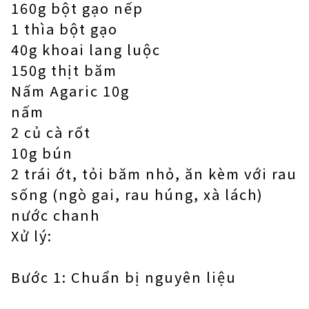
160g bột gạo nếp
1 thìa bột gạo
40g khoai lang luộc
150g thịt băm
Nấm Agaric 10g
nấm
2 củ cà rốt
10g bún
2 trái ớt, tỏi băm nhỏ, ăn kèm với rau
sống (ngò gai, rau húng, xà lách)
nước chanh
Xử lý:
Bước 1: Chuẩn bị nguyên liệu