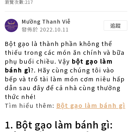
瀏覽次數:217
Mường Thanh Viễ
追蹤
發佈於 2022.10.11
Bột gạo là thành phần không thể
thiếu trong các món ăn chính và bữa
phụ buổi chiều. Vậy
bột gạo làm
bánh gì
?. Hãy cùng chúng tôi vào
bếp và trổ tài làm món cơm niêu hấp
dẫn sau đây để cả nhà cùng thưởng
thức nhé!
Tìm hiểu thêm:
Bột gạo làm bánh gì
1. Bột gạo làm bánh gì: