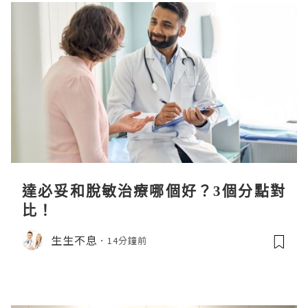
達必妥和脫敏治療哪個好？3個分點對
比！
生生不息
14分鐘前