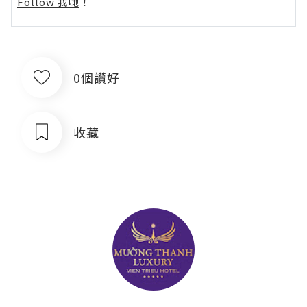
Follow 我哋
！
0個讚好
收藏