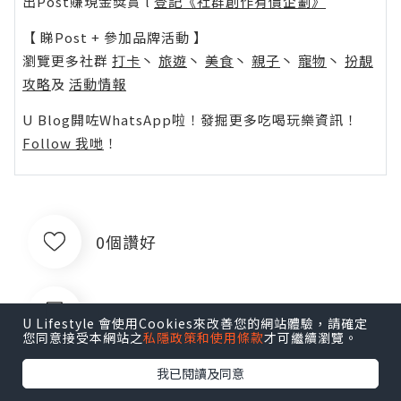
出Post賺現金獎賞 l
登記《社群創作有價企劃》
【 睇Post + 參加品牌活動 】
瀏覽更多社群
打卡
丶
旅遊
丶
美食
丶
親子
丶
寵物
丶
扮靚
攻略
及
活動情報
U Blog開咗WhatsApp啦！發掘更多吃喝玩樂資訊！
Follow 我哋
！
0個讚好
收藏
U Lifestyle 會使用Cookies來改善您的網站體驗，請確定
您同意接受本網站之
私隱政策和使用條款
才可繼續瀏覽。
我已閱讀及同意