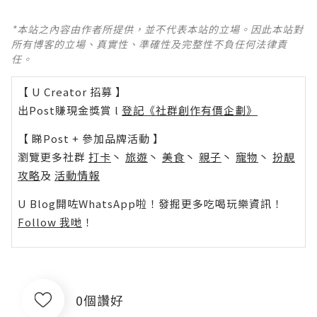
*本站之內容由作者所提供，並不代表本站的立場。因此本站對
所有博客的立場、真實性、準確性及完整性不負任何法律責
任。
【 U Creator 招募 】
出Post賺現金獎賞 l
登記《社群創作有價企劃》
【 睇Post + 參加品牌活動 】
瀏覽更多社群
打卡
丶
旅遊
丶
美食
丶
親子
丶
寵物
丶
扮靚
攻略
及
活動情報
U Blog開咗WhatsApp啦！發掘更多吃喝玩樂資訊！
Follow 我哋
！
0個讚好