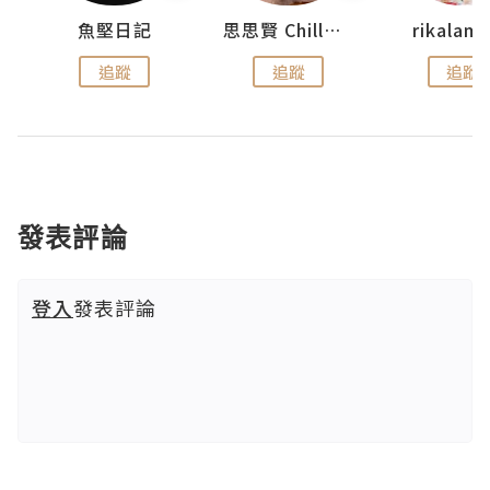
urnal
魚堅日記
思思賢 ChillMyBabe
rikala
追蹤
追蹤
追蹤
發表評論
登入
發表評論