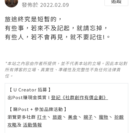
追蹤
發佈於 2022.02.09
旅途終究是短暫的，
有些事，若來不及記起，就請忘掉，
有些人，若不會再見，就不要記住!。
*本站之內容由作者所提供，並不代表本站的立場。因此本站對
所有博客的立場、真實性、準確性及完整性不負任何法律責
任。
【 U Creator 招募 】
出Post賺現金獎賞 l
登記《社群創作有價企劃》
【 睇Post + 參加品牌活動 】
瀏覽更多社群
打卡
丶
旅遊
丶
美食
丶
親子
丶
寵物
丶
扮靚
攻略
及
活動情報