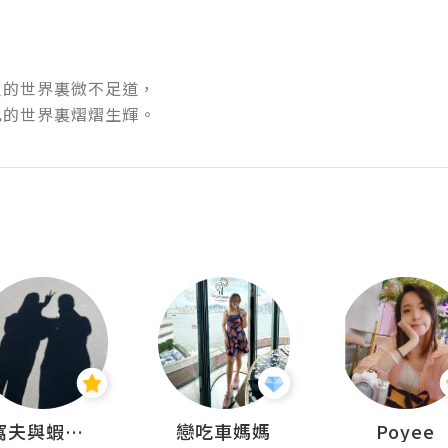
人的世界裏微不足道，

世界裏熠熠生輝。 ​​​​
窩夫與蝦子餅
戀吃車媽媽
Poyee