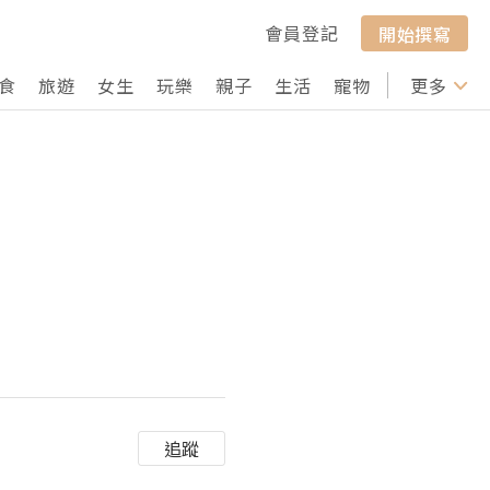
會員登記
開始撰寫
食
旅遊
女生
玩樂
親子
生活
寵物
行山
更多
打卡
追蹤