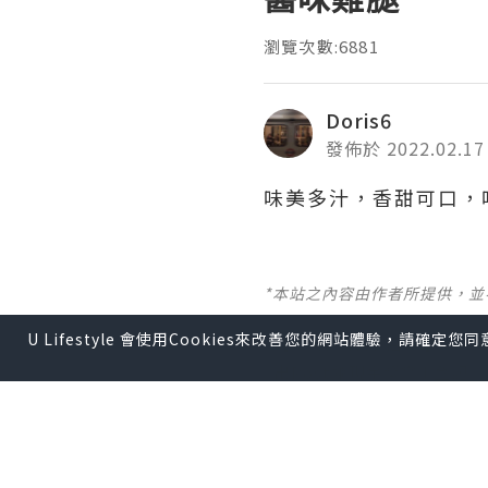
瀏覽次數:6881
Doris6
發佈於 2022.02.17
味美多汁，香甜可口，吃貨
*本站之內容由作者所提供，
U Lifestyle 會使用Cookies來改善您的網站體驗，請確定
【 U Creator 招募 】
出Post賺現金獎賞 l
登記《
【 睇Post + 參加品牌活動 
瀏覽更多社群
打卡
丶
旅遊
U Blog開咗WhatsAp