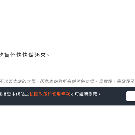
們快快做起來~ ​​​
並不代表本站的立場。因此本站對所有博客的立場、真實性、準確性
您同意接受本網站之
私隱政策和使用條款
才可繼續瀏覽。
社群創作有價企劃》
】
丶
美食
丶
親子
丶
寵物
丶
扮靚攻略
及
活動情報
p啦！發掘更多吃喝玩樂資訊！
Follow 我哋
！