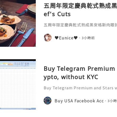
五周年限定慶典乾式熟成黑
ef's Cuts
五周年限定慶典乾式熟成黑安格斯肉眼扒♫ C
♥Eunice♥
3小時前
Buy Telegram Premium a
ypto, without KYC
Buy Telegram Premium and Stars w
Buy Telegram Accounts ❇️⇒ Telegr
pp: +1 (904) 339-1335 Understandi
Buy USA Facebook Acc
3小
-account digital communication