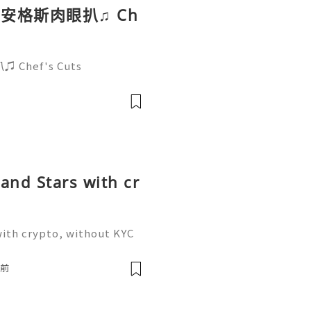
安格斯肉眼扒♫ Ch
hef's Cuts
nd Stars with cr
ith crypto, without KYC
am: @sellsuk ❇️⇒ WhatsA
ng the mechanics of multi
時前