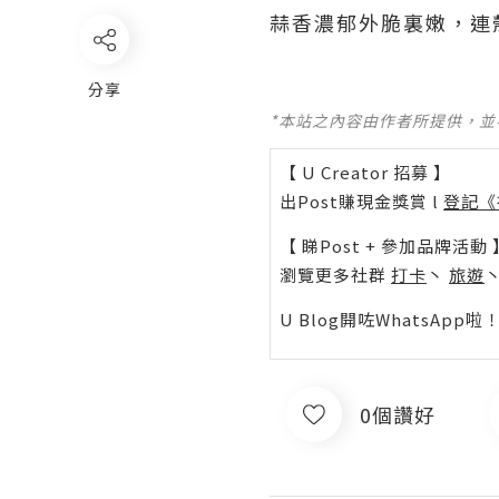
蒜香濃郁外脆裏嫩，連殼帶
分享
*本站之內容由作者所提供，
【 U Creator 招募 】
出Post賺現金獎賞 l
登記《
【 睇Post + 參加品牌活動 
瀏覽更多社群
打卡
丶
旅遊
U Blog開咗WhatsAp
0個讚好