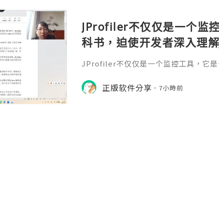
JProfiler不仅仅是一
科书，迫使开发者深入理解
垃圾回收机制和并发原理
JProfiler不仅仅是一个监控工具，
数据，它将抽象的性能问
入理解JVM的内存模型、垃圾回收机制
化数据，它将抽象的性能问题具象化为
正版软件分享
号。对于一名追求卓越的Ja
7小時前
的Java工程师而言，掌握JProfile
当系统崩溃时，你不再是无助地重启服务器
er，用数据说话，精准手术。在追求极致
l