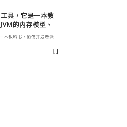
个监控工具，它是一本教
JVM的内存模型、
。通过直观的可视化
它是一本教科书，迫使开发者深
题具象化为代码行
和并发原理。通过直观的可视
代码行号。对于一名追求卓越
va
r是迈向高阶架构师的关键一步。
，而是冷静地打开JProfil
性能的互联网时代，JProfi