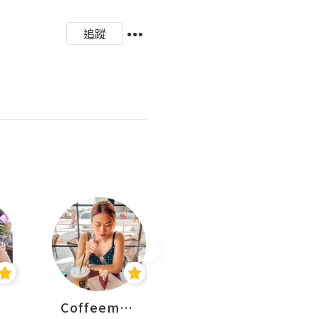
追蹤
Coffeemeetjojo
艾華斯@鄭大小姐工房