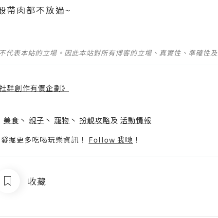
肉都不放過~ ​​​
並不代表本站的立場。因此本站對所有博客的立場、真實性、準確性
社群創作有價企劃》
】
丶
美食
丶
親子
丶
寵物
丶
扮靚攻略
及
活動情報
p啦！發掘更多吃喝玩樂資訊！
Follow 我哋
！
收藏