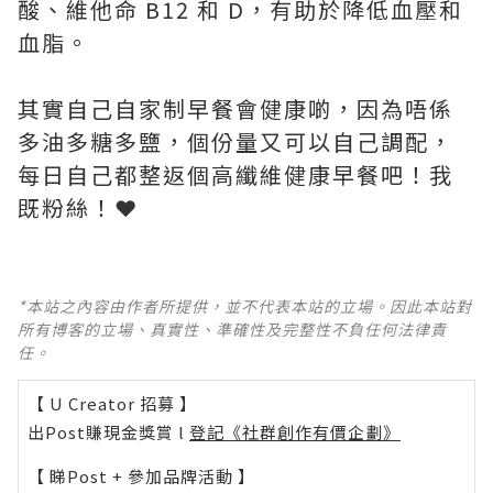
酸、維他命 B12 和 D，有助於降低血壓和
血脂。
其實自己自家制早餐會健康啲，因為唔係
多油多糖多鹽，個份量又可以自己調配，
每日自己都整返個高纖維健康早餐吧！我
既粉絲！❤️
*本站之內容由作者所提供，並不代表本站的立場。因此本站對
所有博客的立場、真實性、準確性及完整性不負任何法律責
任。
【 U Creator 招募 】
出Post賺現金獎賞 l
登記《社群創作有價企劃》
【 睇Post + 參加品牌活動 】