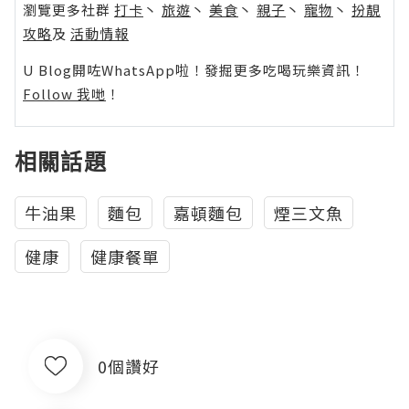
瀏覽更多社群
打卡
丶
旅遊
丶
美食
丶
親子
丶
寵物
丶
扮靚
攻略
及
活動情報
U Blog開咗WhatsApp啦！發掘更多吃喝玩樂資訊！
Follow 我哋
！
相關話題
牛油果
麵包
嘉頓麵包
煙三文魚
健康
健康餐單
0個讚好