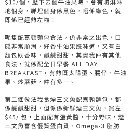
$10/個，壓下去個牛油果時，會有啲淋淋
地個身，睇埋個身係黑色，唔係綠色，就
即係已經熟左啦！
呢隻配嘉頓麵包食法，係非常之出色，口
感非常順滑，好香牛油果既味道，又有白
麵包既香味，鹹鹹甜甜，其實我仲有其他
食法，就係配全日早餐 ALL DAY
BREAKFAST，有熟既太陽蛋、腸仔、牛油
果、炒蘑菇，仲有多士。
第二個做法我食煙三文魚配嘉頓麵包，都
係鹹鹹甜甜，但係係新鮮煙三文魚，買左
$45/ 包，上面配有蛋黃醬，十分野味，煙
三文魚富含優質蛋白質、Omega-3 脂肪