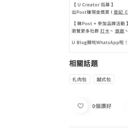
【 U Creator 招募 】
出Post賺現金獎賞 l
登記《
【 睇Post + 參加品牌活動 
瀏覽更多社群
打卡
丶
旅遊
U Blog開咗WhatsAp
相關話題
扎肉包
越式包
0個讚好