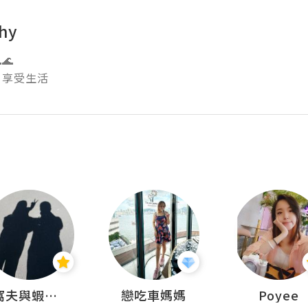
hy


窩夫與蝦子餅
戀吃車媽媽
Poyee