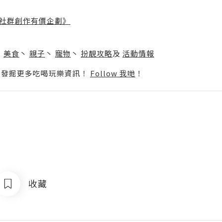
社群創作有價企劃》
】
丶
美食
丶
親子
丶
寵物
丶
扮靚攻略
及
活動情報
p啦！發掘更多吃喝玩樂資訊！
Follow 我哋
！
收藏