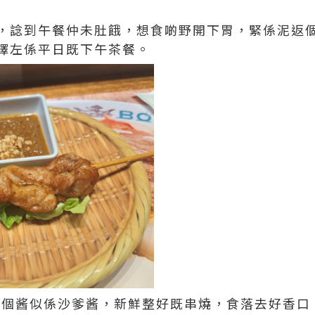
，諗到午餐仲未肚餓，想食啲野開下胃，緊係泥返
擇左係平日既下午茶餐。
串，個酱似係沙爹酱，新鮮整好既串燒，食落去好香