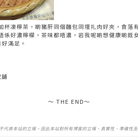
加杯凍檸茶，啲豬肝同個麵包同埋扎肉好夾，食落有啲
唔係好濃檸檬，茶味都唔濃，岩我呢啲想健康啲既
日好滿足。
號舖
～ THE END～
並不代表本站的立場。因此本站對所有博客的立場、真實性、準確性