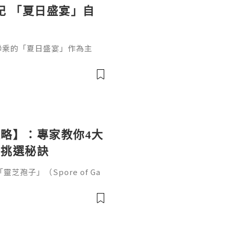
錦記 「夏日盛宴」自
記聯乘的「夏日盛宴」作為主
部都係我鍾意食嘅菜式,仲有與
典醬料融入中西美食中，好有
略】：專家教你4大
與挑選秘訣
孢子」（Spore of Ga
黃金」與免疫調節專家的美譽。對
、抵抗疲勞及日常抗衰老的都
。