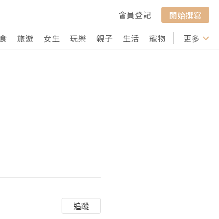
會員登記
開始撰寫
食
旅遊
女生
玩樂
親子
生活
寵物
行山
更多
打卡
追蹤