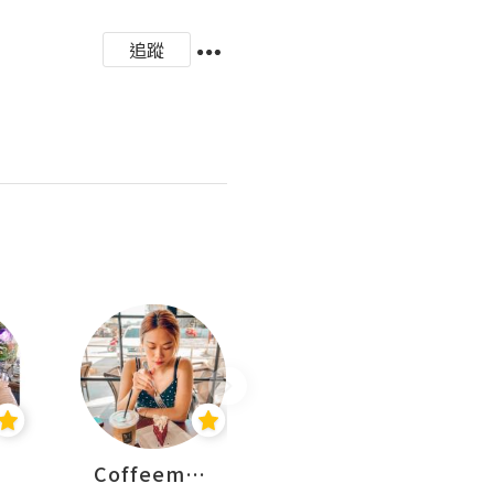
追蹤
Coffeemeetjojo
艾華斯@鄭大小姐工房