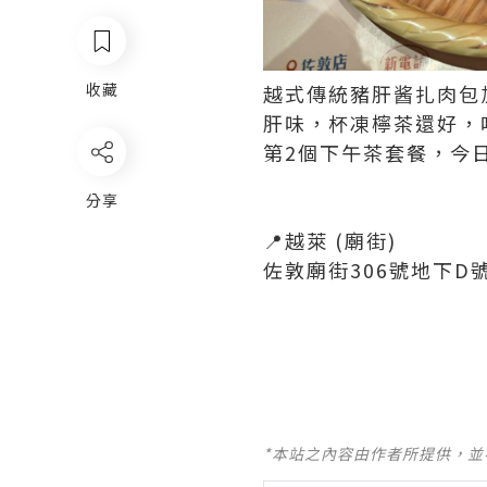
收藏
越式傳統豬肝酱扎肉包
肝味，杯凍檸茶還好，
第2個下午茶套餐，今
分享
📍越萊 (廟街)
佐敦廟街306號地下D
*本站之內容由作者所提供，