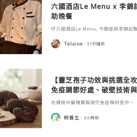
六國酒店Le Menu x 李
助晚餐
仔六國酒店Le Menu, 今期是與李錦
題，主打龍蝦、花膠及片皮鵝, 正, 全
李錦記聯乘推出特色菜式，將李錦記經
Telaine
57分鐘前
gimmick, 仲有不同優惠，性價比超高!
【靈芝孢子功效與挑選全攻
免疫調節好處、破壁技術
在傳統中藥瑰寶與現代免疫學研究中，「靈芝
noderma lucidum）素有「植物
於追求全面提升免疫力、改善睡眠質素
輕養生
3小時前
市人而言，是備受推崇的頂級保健聖品