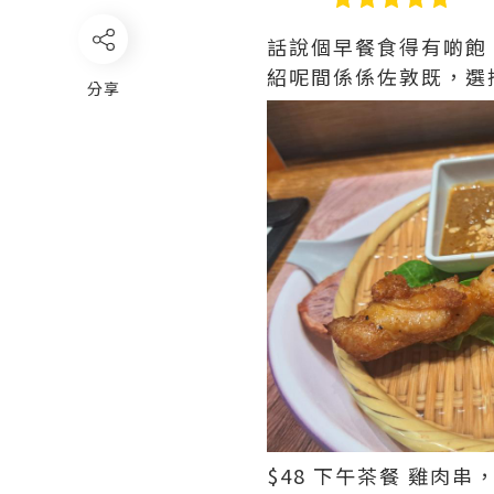
話說個早餐食得有啲飽
紹呢間係係佐敦既，選
分享
$48 下午茶餐 雞肉