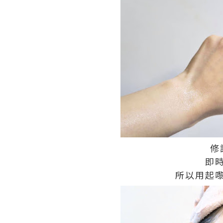
修
即
所以用起