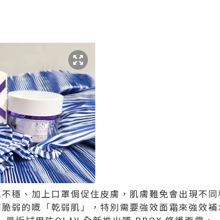
氣不穩、加上口罩侷促住皮膚，肌膚難免會出現不同
而脆弱的嘅「乾弱肌」，特別需要強效面霜來強效補