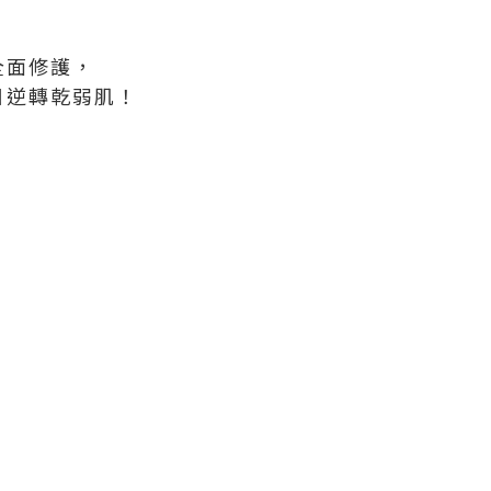
全面修護，
日逆轉乾弱肌！