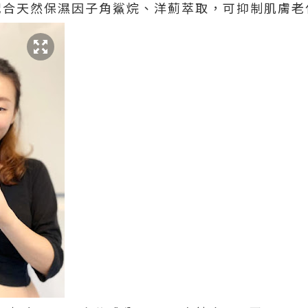
配合天然保濕因子角鯊烷、洋薊萃取，可抑制肌膚老