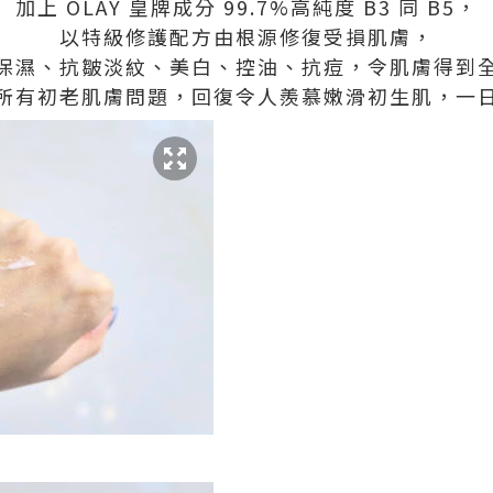
加上 OLAY 皇牌成分 99.7%高純度 B3 同 B5，
以特級修護配方由根源修復受損肌膚，
保濕、抗皺淡紋、美白、控油、抗痘，令肌膚得到
所有初老肌膚問題，回復令人羨慕嫩滑初生肌，一