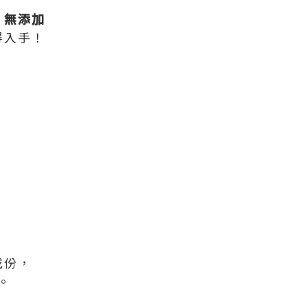
、無添加
得入手！
成份，
。