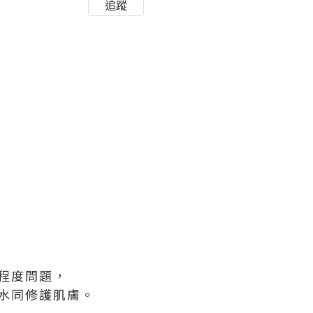
追蹤
程度問題，
水同修護肌膚。