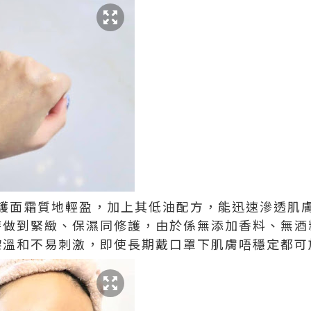
護面霜質地輕盈，加上其低油配方，能迅速滲透肌
時做到緊緻、保濕同修護，由於係無添加香料、無酒
嚟溫和不易刺激，即使長期戴口罩下肌膚唔穩定都可