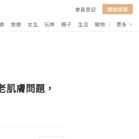
會員登記
開始撰寫
食
旅遊
女生
玩樂
親子
生活
寵物
行山
更多
打卡
決初老肌膚問題，