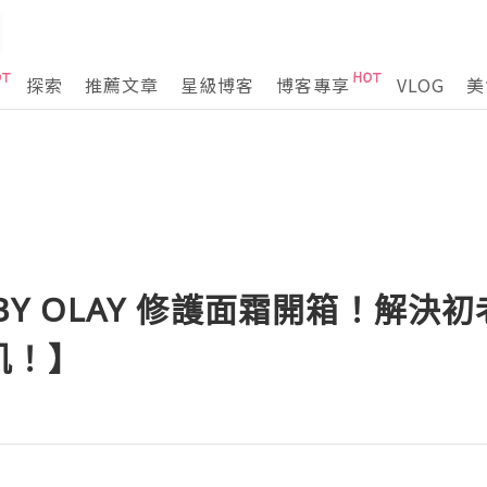
探索
推薦文章
星級博客
博客專享
VLOG
美
 BY OLAY 修護面霜開箱！解
肌！】