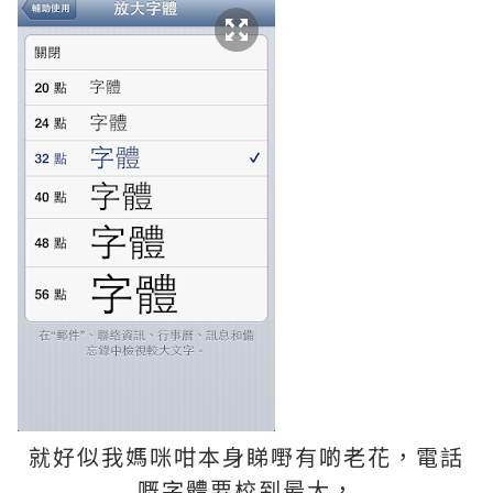
就好似我媽咪咁本身睇嘢有啲老花，電話
嘅字體要校到最大，