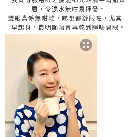
層，令淚水無咁易揮發，
雙眼真係無咁乾，睇嘢都舒服咗，尤其一
早起身，最明顯唔會再乾到睜唔開眼。