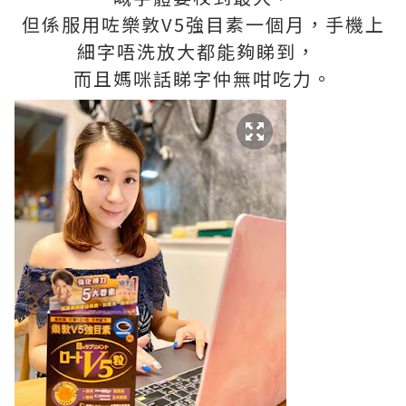
但係服用咗樂敦V5強目素一個月，手機上
細字唔洗放大都能夠睇到，
而且媽咪話睇字仲無咁吃力。