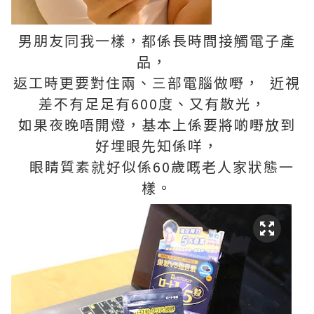
男朋友同我一樣，都係長時間接觸電子產
品，
返工時更要對住兩、三部電腦做嘢， 近視
差不有足足有600度、又有散光，
如果夜晚唔開燈，基本上係要將啲嘢放到
好埋眼先知係咩，
眼睛質素就好似係60歲嘅老人家狀態一
樣。