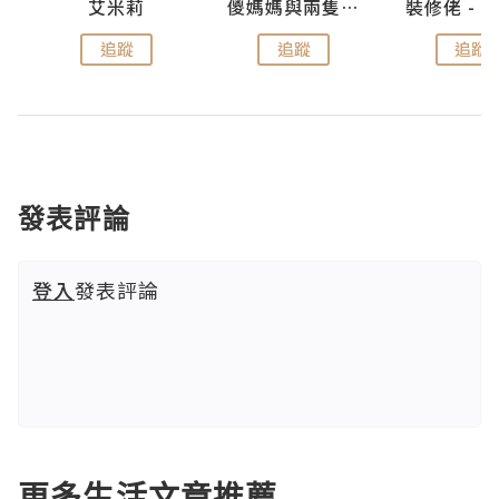
點滴
艾米莉
儍媽媽與兩隻小魔怪之家
追蹤
追蹤
追蹤
發表評論
登入
發表評論
更多生活文章推薦