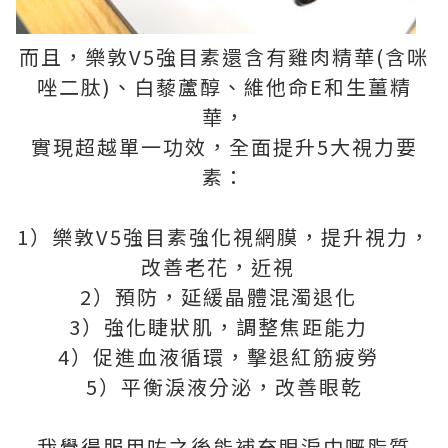
而且，樂敦V5強目素還含有雞肉精華(含咪
唑二肽)、白藜蘆醇、維他命E和生薑精
華，
實現超越單一功效，全面提升5大視力要
素：
1）樂敦V5強目素強化視網膜，提升視力，
改善老花，近視
2）預防，延緩晶體混濁退化
3）強化睫狀肌，調整焦距能力
4）促進血液循環，擊退紅筋疲勞
5）平衡淚液分泌，改善眼乾
我覺得服用咗之後能補充眼淚中嘅脂質