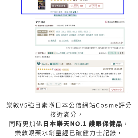
樂敦V5強目素喺日本公信網站Cosme評分
接近滿分，
同時更加係
日本樂天NO.1 護眼保健品
，
樂敦眼藥水銷量經已破健力士記錄，