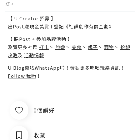
任。
【 U Creator 招募 】
出Post賺現金獎賞 l
登記《社群創作有價企劃》
【 睇Post + 參加品牌活動 】
瀏覽更多社群
打卡
丶
旅遊
丶
美食
丶
親子
丶
寵物
丶
扮靚
攻略
及
活動情報
U Blog開咗WhatsApp啦！發掘更多吃喝玩樂資訊！
Follow 我哋
！
0個讚好
收藏