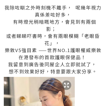
我除咗瞓之外時刻機不離手， 呢幾年視力
真係差咗好多，
有時燈光稍暗嘅地方，會見到有兩個
影；
或者睇睇吓書時，會有兩眼模糊「老眼昏
花」，
樂敦V5強目素 ——世界NO.1護眼權威樂敦
在港發布的首款護眼保健品！
我留意到廣告後同屋企人立即就試了，
想不到效果好好，特意要跟大家分享。