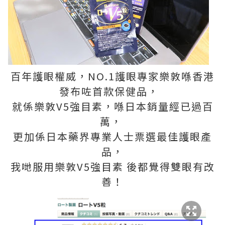
百年護眼權威，NO.1護眼專家樂敦喺香港
發布咗首款保健品，
就係樂敦V5強目素，喺日本銷量經已過百
萬，
更加係日本藥界專業人士票選最佳護眼產
品，
我哋服用樂敦V5強目素 後都覺得雙眼有改
善！