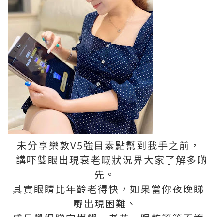
未分享樂敦V5強目素點幫到我手之前，
講吓雙眼出現衰老嘅狀況畀大家了解多啲
先。
其實眼睛比年齡老得快，如果當你夜晚睇
嘢出現困難、