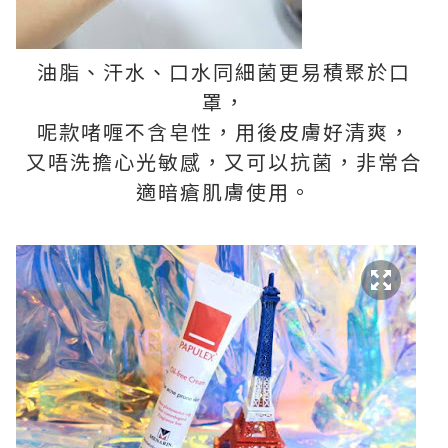
油脂、汗水、口水同細菌更易積聚於口
罩，
呢款啫喱不含皂性，用後皮膚好清爽，
又唔洗擔心光敏感，又可以抗菌，非常合
適暗瘡肌膚使用。