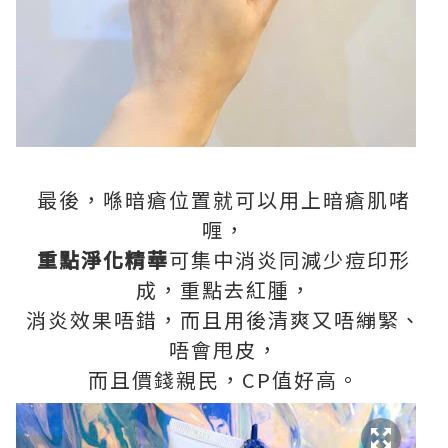
最後，喺暗瘡位置就可以用上暗瘡肌啫
喱，
重點淨化精華
可集中消炎同減少痘印形
成，重點去紅腫，
消炎效果唔錯，而且用後清爽又唔繃緊、
唔會甩皮，
而且價錢親民，CP值好高。