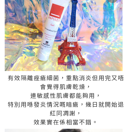
有效隔離痤瘡細菌，重點消炎但用完又唔
會覺得肌膚乾燥，
連敏感性肌膚都能夠用，
特別用喺發炎情況嘅暗瘡，幾日就開始退
紅同凋謝，
效果實在係相當不錯。