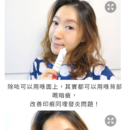
除咗可以用喺面上，其實都可以用喺背部
嘅暗瘡，
改善印痕同埋發炎問題！