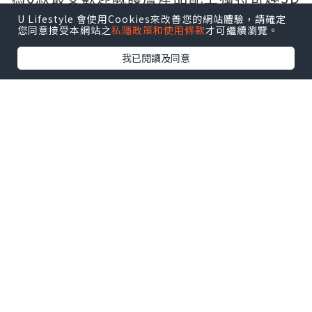
立體畫風，
U Lifestyle 會使用Cookies來改善您的網站體驗，請確定
您同意接受本網站之
私隱政策和使用條款
才可繼續瀏覽。
藉此傳遞關愛信息～
我已閱讀及同意
六款護膚產品：
極緻塑顏全效乳霜、深夜奇蹟修復精華
露、醫學維C淡斑精華、
特效保濕乳霜、亞馬遜白泥毛孔深層清潔
面膜、金盞花植物精華爽膚水