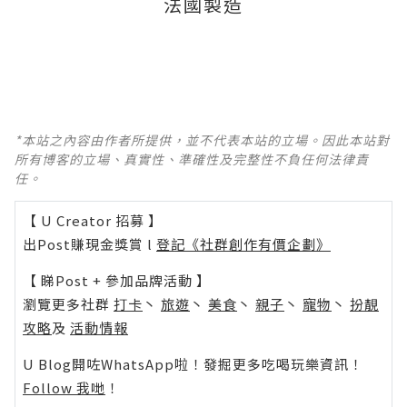
法國製造
*本站之內容由作者所提供，並不代表本站的立場。因此本站對
所有博客的立場、真實性、準確性及完整性不負任何法律責
任。
【 U Creator 招募 】
出Post賺現金獎賞 l
登記《社群創作有價企劃》
【 睇Post + 參加品牌活動 】
瀏覽更多社群
打卡
丶
旅遊
丶
美食
丶
親子
丶
寵物
丶
扮靚
攻略
及
活動情報
U Blog開咗WhatsApp啦！發掘更多吃喝玩樂資訊！
Follow 我哋
！