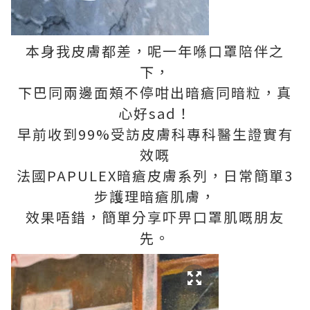
本身我皮膚都差，呢一年喺口罩陪伴之
下，
下巴同兩邊面頰不停咁出暗瘡同暗粒，真
心好sad！
早前收到99%受訪皮膚科專科醫生證實有
效嘅
法國PAPULEX暗瘡皮膚系列，日常簡單3
步護理暗瘡肌膚，
效果唔錯，簡單分享吓畀口罩肌嘅朋友
先。