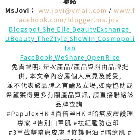
聯絡
MsJovi：
ww.jovi@ymail.com
/
www.f
acebook.com/blogger.ms.jovi
Blogspot
She
Elle
BeautyExchange
UBeauty
TheZtyle
SheWIn
Cosmopoli
tan
FaceBook
WeShare
OpenRice
免責聲明: 是次產品/產品資料由品牌提
供, 本文章內容屬個人意見及感受,
並不代表該品牌之言論及立場,如需協助或
希望獲得更多有關產品資訊, 請直接聯絡該
品牌查詢
#PapulexHK #百倍麗HK #暗瘡皮膚護理
專家 #告別口罩肌 #袪紅腫防痘印
#3重截擊暗瘡皮膚 #修護偏油 #暗瘡肌 #