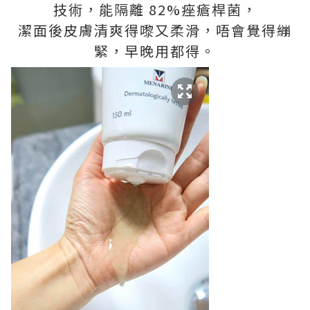
技術，能隔離 82%痤瘡桿菌，
潔面後皮膚清爽得嚟又柔滑，唔會覺得繃
緊，早晚用都得。