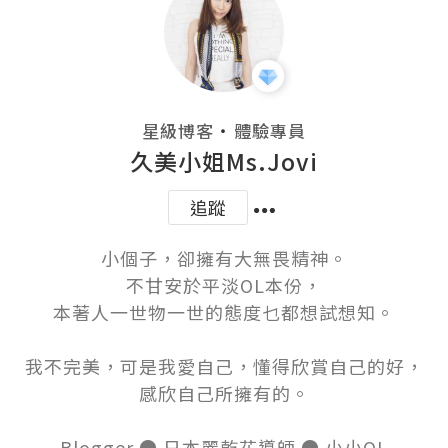
・
星級博客
體驗專員
久美小姐Ms.Jovi
追蹤
小個子，卻擁有大無畏精神。

不甘安於平淡OL本份，

本著人一世物一世的態度乜都想試想知。

我不完美，可是我愛自己，懂得欣賞自己的好，

感欣自己所擁有的。

Blogger ● 日本麗乾花導師 ● 小小OL
