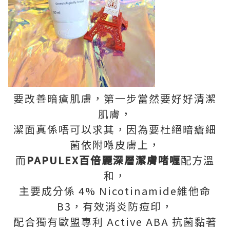
要改善暗瘡肌膚，第一步當然要好好清潔
肌膚，
潔面真係唔可以求其，因為要杜絕暗瘡細
菌依附喺皮膚上，
而
PAPULEX百倍麗深層潔膚啫喱
配方溫
和，
主要成分係 4% Nicotinamide維他命
B3，有效消炎防痘印，
配合獨有歐盟專利 Active ABA 抗菌黏著