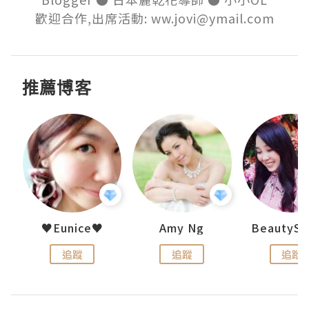
歡迎合作,出席活動: ww.jovi@ymail.com
推薦博客
h 夏沫
♥Eunice♥
Amy Ng
追蹤
追蹤
追蹤