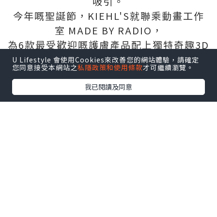
吸引。
今年嘅聖誕節，KIEHL'S就聯乘動畫工作
室 MADE BY RADIO，
為6款最受歡迎嘅護膚產品配上獨特奇趣3D
立體畫風，
U Lifestyle 會使用Cookies來改善您的網站體驗，請確定
您同意接受本網站之
私隱政策和使用條款
才可繼續瀏覽。
藉此傳遞關愛信息～
我已閱讀及同意
六款護膚產品：
極緻塑顏全效乳霜、深夜奇蹟修復精華
露、醫學維C淡斑精華、
特效保濕乳霜、亞馬遜白泥毛孔深層清潔
面膜、金盞花植物精華爽膚水