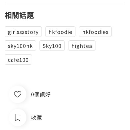
相關話題
girlsssstory
hkfoodie
hkfoodies
sky100hk
Sky100
hightea
cafe100
0個讚好
收藏