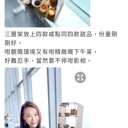
三層架放上四款咸點同四款甜品，份量剛
剛好，
咁靚嘅環境又有咁精緻嘅下午茶，
好難忍手，當然要不停咁影相。