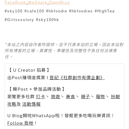
FaceBook
WeShare
OpenRice
#sky100 #cafe100 #hkfoodie #hkfoodies #HighTea
#Girlsssstory #sky100hk
*本站之內容由作者所提供，並不代表本站的立場。因此本站對
所有博客的立場、真實性、準確性及完整性不負任何法律責
任。
【 U Creator 招募 】
出Post賺現金獎賞 l
登記《社群創作有價企劃》
【 睇Post + 參加品牌活動 】
瀏覽更多社群
打卡
丶
旅遊
丶
美食
丶
親子
丶
寵物
丶
扮靚
攻略
及
活動情報
U Blog開咗WhatsApp啦！發掘更多吃喝玩樂資訊！
Follow 我哋
！