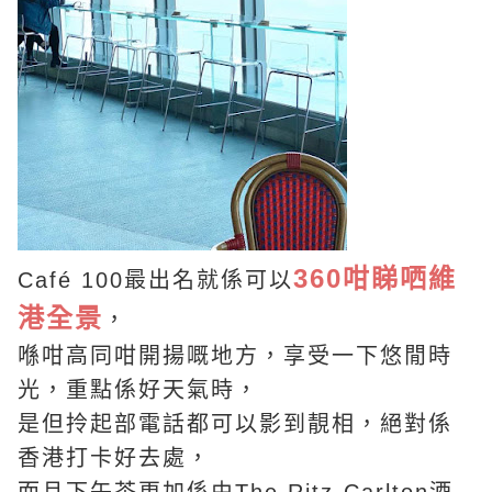
360咁睇哂維
Café 100最出名就係可以
港全景
，
喺咁高同咁開揚嘅地方，享受一下悠閒時
光，重點係好天氣時，
是但拎起部電話都可以影到靚相，絕對係
香港打卡好去處，