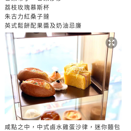
荔枝玫瑰慕斯杯
朱古力紅桑子撻
英式鬆餅配果醬及奶油忌廉
咸點之中，中式鹵水雞蛋沙律，迷你麵包