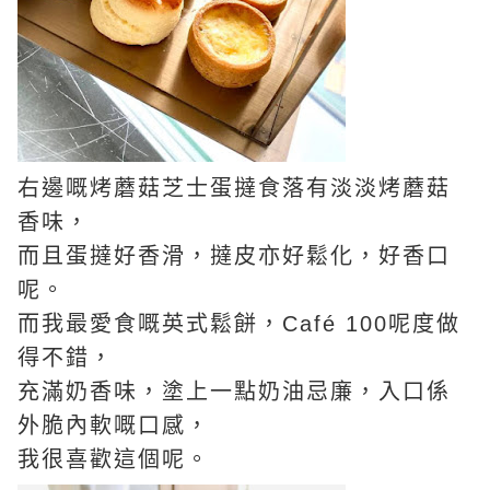
右邊嘅烤蘑菇芝士蛋撻食落有淡淡烤蘑菇
香味，
而且蛋撻好香滑，撻皮亦好鬆化，好香口
呢。
而我最愛食嘅英式鬆餅，Café 100呢度做
得不錯，
充滿奶香味，塗上一點奶油忌廉，入口係
外脆內軟嘅口感，
我很喜歡這個呢。