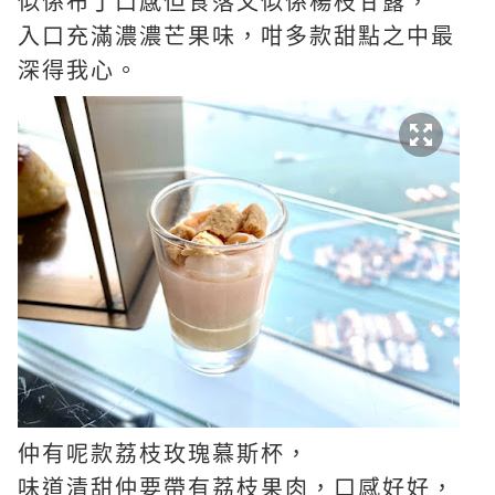
似係布丁口感但食落又似係楊枝甘露，
入口充滿濃濃芒果味，咁多款甜點之中最
深得我心。
仲有呢款荔枝玫瑰慕斯杯，
味道清甜仲要帶有荔枝果肉，
口感好好，