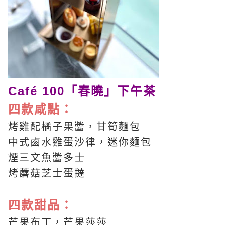
Café 100「春曉」下午茶
四款咸點：
烤雞配橘子果醬，甘筍麵包
中式鹵水雞蛋沙律，迷你麵包
煙三文魚醬多士
烤蘑菇芝士蛋撻
四款甜品：
芒果布丁，芒果莎莎