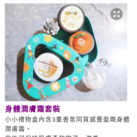
身體潤膚霜套裝
小小禮物盒內含3重香氛同質感豐盈嘅身體
潤膚霜，