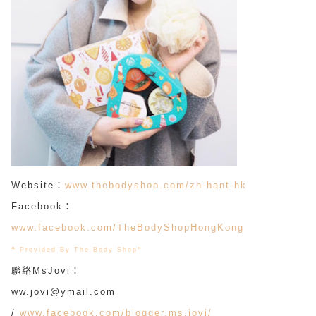
Website：
www.thebodyshop.com/zh-hant-hk
Facebook：
www.facebook.com/TheBodyShopHongKong
❝ Provided By The Body Shop
❞
聯絡MsJovi：
ww.jovi@ymail.com
/
www.facebook.com/blogger.ms.jovi/