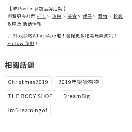
【 睇Post + 參加品牌活動 】
瀏覽更多社群
打卡
丶
旅遊
丶
美食
丶
親子
丶
寵物
丶
扮靚
攻略
及
活動情報
U Blog開咗WhatsApp啦！發掘更多吃喝玩樂資訊！
Follow 我哋
！
相關話題
Christmas2019
2019年聖誕禮物
THE BODY SHOP
DreamBig
ImDreamingof