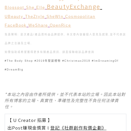
BeautyExchange
Blogspot
She
Elle
UBeauty
TheZtyle
SheWIn
Cosmopolitan
FaceBook
WeShare
OpenRice
免責聲明: 是次產品/產品資料由品牌提供, 本文章內容屬個人意見及感受,
並不代表該
品牌之言論及立場,
如需協助或希望獲得更多有關產品資訊, 請直接聯絡該品牌查詢
#The Body Shop #2019年聖誕禮物 #Christmas2019 #ImDreamingOf
#DreamBig
*本站之內容由作者所提供，並不代表本站的立場。因此本站對
所有博客的立場、真實性、準確性及完整性不負任何法律責
任。
【 U Creator 招募 】
出Post賺現金獎賞 l
登記《社群創作有價企劃》