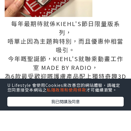
每年最期待就係KIEHL'S節日限量版系
列，
唔單止因為主題夠特別，而且優惠仲相當
吸引。
今年嘅聖誕節，KIEHL'S就聯乘動畫工作
室 MADE BY RADIO，
為6款最受歡迎嘅護膚產品配上獨特奇趣3D
立體畫風，
U Lifestyle 會使用Cookies來改善您的網站體驗，請確定
您同意接受本網站之
私隱政策和使用條款
才可繼續瀏覽。
藉此傳遞關愛信息～
我已閱讀及同意
六款護膚產品：
極緻塑顏全效乳霜、深夜奇蹟修復精華
露、醫學維C淡斑精華、