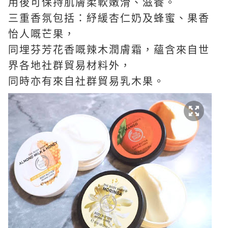
用後可保持肌膚柔軟嫩滑、滋養。
三重香
氛包括：紓緩杏仁奶及蜂蜜、果香
怡人嘅芒果，
同埋芬芳花香嘅辣木潤膚霜，蘊含來自世
界各地社群貿易材料外，
同時亦有來自社群貿易乳木果。