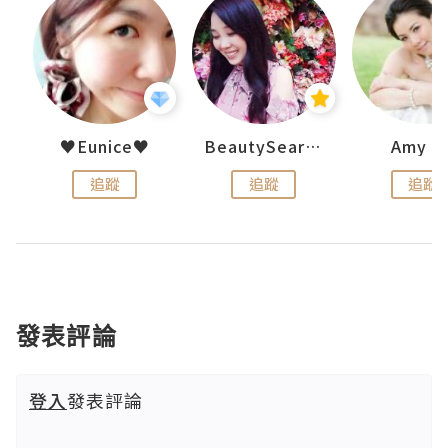
h 夏沫
♥Eunice♥
BeautySearch
Amy N
追蹤
追蹤
追蹤
發表評論
登入
發表評論