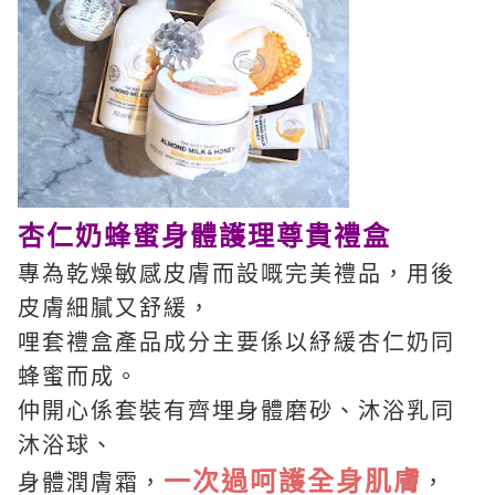
杏仁奶蜂蜜身體護理尊貴禮盒
專為乾燥敏感皮膚而設嘅完美禮品，
用後
皮膚細膩又舒緩，
哩套禮盒產品成分主要係以
紓緩杏仁奶同
蜂蜜而成。
仲開心係套裝有齊埋身體磨砂、沐浴乳同
沐浴球、
一次過呵護全身肌膚
身體潤膚霜，
，