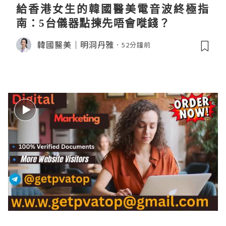
給香港女生的韓國醫美電音波終極指
南：5台儀器點揀先唔會嘥錢？
韓國醫美｜明洞丹雅
52分鐘前