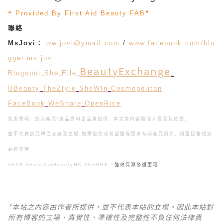
❝ Provided By First Aid Beauty FAB❞
聯絡
MsJovi：
ww.jovi@ymail.com
/
www.facebook.com/blo
gger.ms.jovi
BeautyExchange
Blogspot
She
Elle
UBeauty
TheZtyle
SheWIn
Cosmopolitan
FaceBook
WeShare
OpenRice
免責聲明: 是次產品/產品資料由品牌提供, 本文章內容屬個人意見及感受,
並不代表該品牌之言論及立場,
如需協助或希望獲得更多有關產品資訊, 請直接聯絡該
品牌查詢
#FAB #FirstAidBeautyHK #FABHK #
強效保濕修復面霜
*本站之內容由作者所提供，並不代表本站的立場。因此本站對
所有博客的立場、真實性、準確性及完整性不負任何法律責