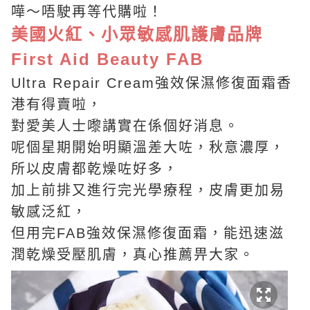
嘩～唔駛再等代購啦！
美國火紅、小眾敏感肌護膚品牌
First Aid Beauty FAB
Ultra Repair Cream強效保濕修復面霜香
港有得賣啦，
對愛美人士嚟講實在係個好消息。
呢個星期開始明顯溫差大咗，秋意濃厚，
所以皮膚都乾燥咗好多，
加上前排又進行完光學療程，皮膚更加易
敏感泛紅，
但用完FAB強效保濕修復面霜，能迅速滋
潤乾燥受壓肌膚，真心推薦畀大家。