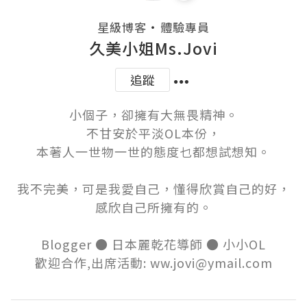
・
星級博客
體驗專員
久美小姐Ms.Jovi
追蹤
小個子，卻擁有大無畏精神。

不甘安於平淡OL本份，

本著人一世物一世的態度乜都想試想知。

我不完美，可是我愛自己，懂得欣賞自己的好，

感欣自己所擁有的。

Blogger ● 日本麗乾花導師 ● 小小OL

歡迎合作,出席活動: ww.jovi@ymail.com