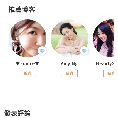
推薦博客
h 夏沫
♥Eunice♥
Amy Ng
追蹤
追蹤
追蹤
發表評論