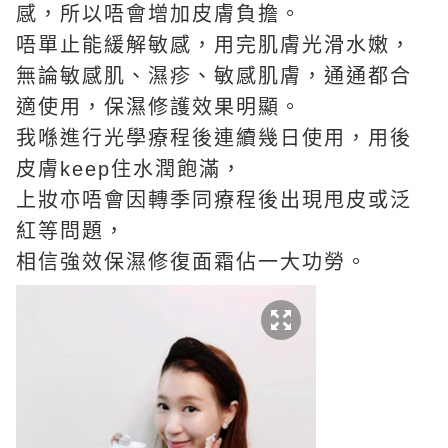
感，所以唔會增加皮膚負擔。
唔單止能緩解敏感，用完肌膚光滑水嫩，
無論敏感肌、濕疹、敏感肌膚，通通都合
適使用，保濕修護效果明顯。
我喺進行光學療程後連續幾日使用，用後
皮膚keep住水潤飽滿，
上妝亦唔會因轉季同療程後出現甩皮或泛
紅等問題，
相信強效保濕修復面霜佔一大功勞。