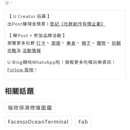
任。
【 U Creator 招募 】
出Post賺現金獎賞 l
登記《社群創作有價企劃》
【 睇Post + 參加品牌活動 】
瀏覽更多社群
打卡
丶
旅遊
丶
美食
丶
親子
丶
寵物
丶
扮靚
攻略
及
活動情報
U Blog開咗WhatsApp啦！發掘更多吃喝玩樂資訊！
Follow 我哋
！
相關話題
強效保濕修復面霜
FacesssOceanTerminal
Fab