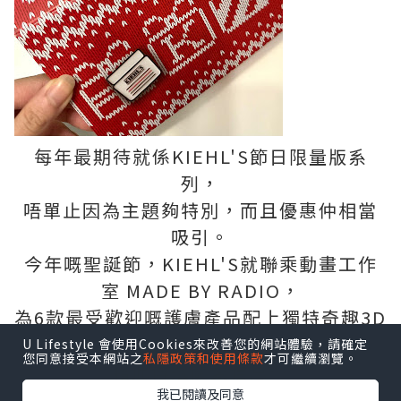
每年最期待就係KIEHL'S節日限量版系
列，
唔單止因為主題夠特別，而且優惠仲相當
吸引。
今年嘅聖誕節，KIEHL'S就聯乘動畫工作
室 MADE BY RADIO，
為6款最受歡迎嘅護膚產品配上獨特奇趣3D
立體畫風，
U Lifestyle 會使用Cookies來改善您的網站體驗，請確定
您同意接受本網站之
私隱政策和使用條款
才可繼續瀏覽。
藉此傳遞關愛信息～
我已閱讀及同意