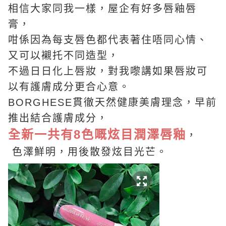
相信大家同我一樣，屋企有好多唇釉唇
膏，
咁係因為每支唇色都代表著住唔同心情、
又可以襯托不同造型，
不過日日化上唇妝，對我嚟講如果唇妝可
以有護膚成分更合心意。
BORGHESE貫徹天然健康美膚理念，早前
推出結合護膚成分，
全新一共有8色嘅炫目潤澤唇釉
，
色澤鮮明，用後散發炫目光芒。