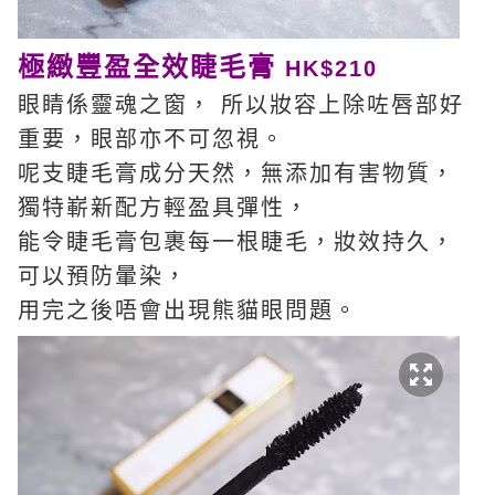
極緻豐盈全效睫毛膏
HK$210
眼睛係靈魂之窗， 所以妝容上除咗唇部好
重要，眼部亦不可忽視。
呢支
睫毛膏成分天然，無添加有害物質，
獨特嶄新配方輕盈具彈性，
能令睫毛膏包裹每一根睫毛，妝效持久，
可以預防暈染，
用完之後唔會出現熊貓眼問題。