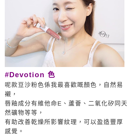
#Devotion 色
呢款豆沙粉色係我最喜歡嘅顏色，自然易
襯，
唇釉成分有維他命E、蘆薈、二氧化矽同天
然礦物等等，
有助改善乾燥所影響紋理，可以盈造豐厚
感覺。