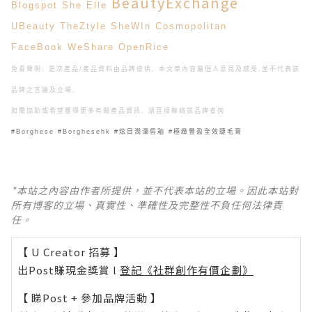
BeautyExchange
Blogspot
She
Elle
UBeauty
TheZtyle
SheWIn
Cosmopolitan
FaceBook
WeShare
OpenRice
免責聲明: 是次產品/產品資料由品牌提供, 本文章內容屬個人意見及感受,
並不代表該
品牌之言論及立場,
如需協助或希望獲得更多有關產品資訊, 請直接聯絡該品牌查詢
#Borghese #Borghesehk #炫目潤澤唇釉 #極緻豐盈全效睫毛膏
*本站之內容由作者所提供，並不代表本站的立場。因此本站對
所有博客的立場、真實性、準確性及完整性不負任何法律責
任。
【 U Creator 招募 】
出Post賺現金獎賞 l
登記《社群創作有價企劃》
【 睇Post + 參加品牌活動 】