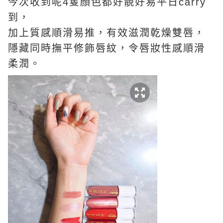
今次收到呢4隻顏色都好靚好易平日carry
到，
加上質感順滑易推，有效滋潤乾燥雙唇，
隱藏同時撫平修飾唇紋，令唇妝性感順滑
柔潤。