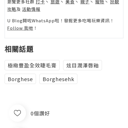
瀏覽更多社群
打卡
丶
旅遊
丶
美食
丶
親子
丶
寵物
丶
扮靚
攻略
及
活動情報
U Blog開咗WhatsApp啦！發掘更多吃喝玩樂資訊！
Follow 我哋
！
相關話題
極緻豐盈全效睫毛膏
炫目潤澤唇釉
Borghese
Borghesehk
0個讚好