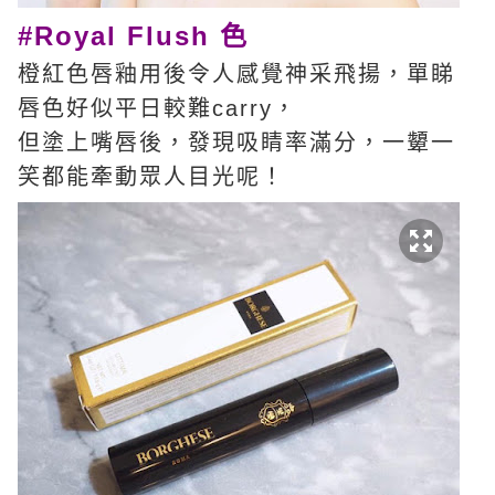
#Royal Flush 色
橙紅色唇釉用後令人感覺神采飛揚，單睇
唇色好似平日較難carry，
但塗上嘴唇後，發現吸睛率滿分，一顰一
笑都能牽動眾人目光呢！