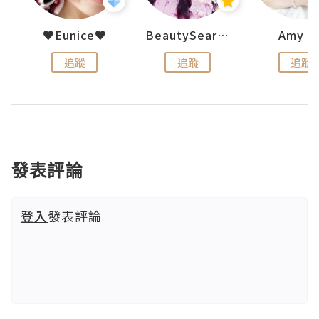
h 夏沫
♥Eunice♥
BeautySearch
Amy N
追蹤
追蹤
追蹤
發表評論
登入
發表評論