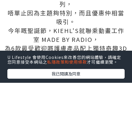
列，
唔單止因為主題夠特別，而且優惠仲相當
吸引。
今年嘅聖誕節，KIEHL'S就聯乘動畫工作
室 MADE BY RADIO，
為6款最受歡迎嘅護膚產品配上獨特奇趣3D
立體畫風，
U Lifestyle 會使用Cookies來改善您的網站體驗，請確定
您同意接受本網站之
私隱政策和使用條款
才可繼續瀏覽。
藉此傳遞關愛信息～
我已閱讀及同意
六款護膚產品：
極緻塑顏全效乳霜、深夜奇蹟修復精華
露、醫學維C淡斑精華、
特效保濕乳霜、亞馬遜白泥毛孔深層清潔
面膜、金盞花植物精華爽膚水