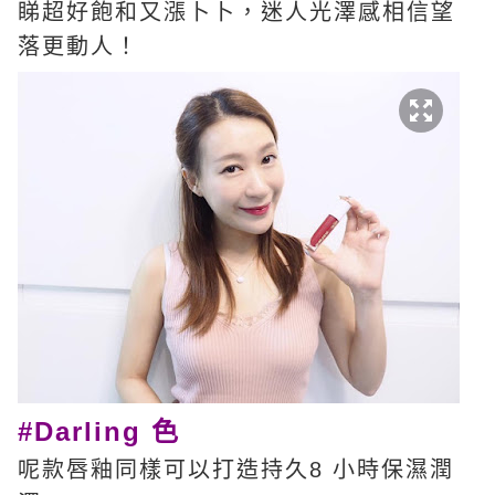
睇超好飽和又漲卜卜，迷人光澤感相信望
落更動人！
#Darling 色
呢款唇釉同樣可以打造持久8 小時保濕潤