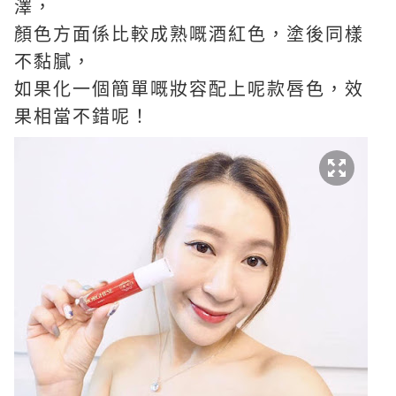
澤，
顏色方面係比較成熟嘅酒紅色，塗後同樣
不黏膩，
如果化一個簡單嘅妝容配上呢款唇色，效
果相當不錯呢！