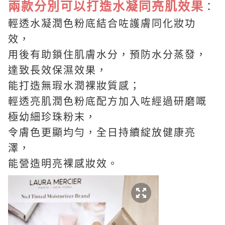
兩款分別可以打造水凝同亮肌效果
：
輕透水凝潤色粉底結合咗護膚同化妝功
效，
用後有助鎖住肌膚水分，預防水分蒸發，
達致長效保濕效果，
能打造無瑕水潤裸妝質感；
輕透亮肌潤色粉底配方加入咗經過研磨嘅
極幼細珍珠粉末，
令膚色更顯均勻，全日持續綻放健康亮
澤，
能營造明亮裸感妝效。