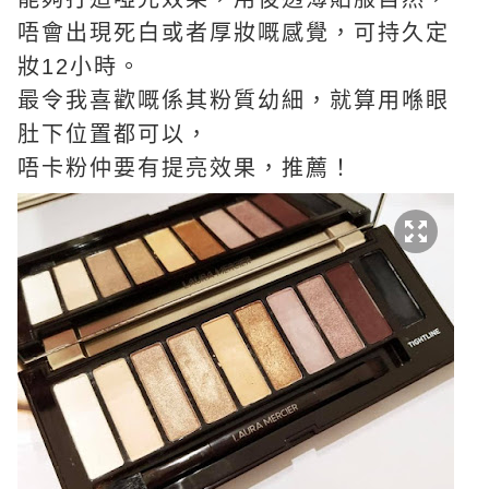
唔會出現死白或者厚妝嘅感覺，可持久定
妝12小時。
最令我喜歡嘅係其粉質幼細，就算用喺眼
肚下位置都可以，
唔卡粉仲要有提亮效果，推薦！