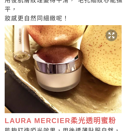
用後肌膚紋理變得平滑， 毛孔細紋亦能撫
平，
妝感更自然同細緻呢！
LAURA MERCIER柔光透明蜜粉
能夠打造啞光效果，用後透薄貼服自然，