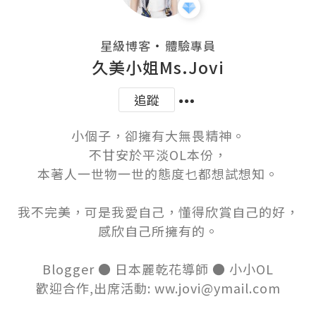
・
星級博客
體驗專員
久美小姐Ms.Jovi
追蹤
小個子，卻擁有大無畏精神。

不甘安於平淡OL本份，

本著人一世物一世的態度乜都想試想知。

我不完美，可是我愛自己，懂得欣賞自己的好，

感欣自己所擁有的。

Blogger ● 日本麗乾花導師 ● 小小OL

歡迎合作,出席活動: ww.jovi@ymail.com