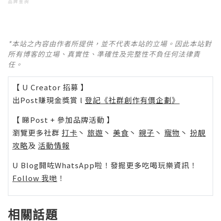
品牌查詢
*本站之內容由作者所提供，並不代表本站的立場。因此本站對
所有博客的立場、真實性、準確性及完整性不負任何法律責
任。
【 U Creator 招募 】
出Post賺現金獎賞 l
登記《社群創作有價企劃》
【 睇Post + 參加品牌活動 】
瀏覽更多社群
打卡
丶
旅遊
丶
美食
丶
親子
丶
寵物
丶
扮靚
攻略
及
活動情報
U Blog開咗WhatsApp啦！發掘更多吃喝玩樂資訊！
Follow 我哋
！
相關話題