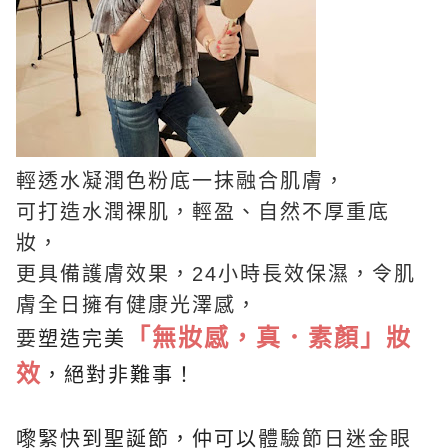
輕透水凝潤色粉底一抹融合肌膚，
可打造水潤裸肌，輕盈、自然不厚重底
妝，
更具備護膚效果，24小時長效保濕，令肌
膚全日擁有健康光澤感，
「無妝感，真．素顏」妝
要
塑造完美
效
，絕對非難事！
嚟緊快到聖誕節，仲可以
體驗節日迷金眼