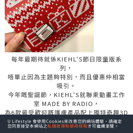
每年最期待就係KIEHL'S節日限量版系
列，
唔單止因為主題夠特別，而且優惠仲相當
吸引。
今年嘅聖誕節，KIEHL'S就聯乘動畫工作
室 MADE BY RADIO，
為6款最受歡迎嘅護膚產品配上獨特奇趣3D
立體畫風，
U Lifestyle 會使用Cookies來改善您的網站體驗，請確定
您同意接受本網站之
私隱政策和使用條款
才可繼續瀏覽。
藉此傳遞關愛信息～