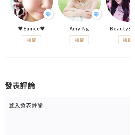
h 夏沫
♥Eunice♥
Amy Ng
追蹤
追蹤
追蹤
發表評論
登入
發表評論