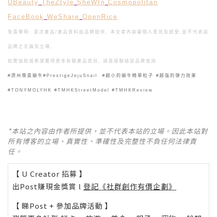
UBeauty
TheZtyle
SheWIn
Cosmopolitan
FaceBook
WeShare
OpenRice
免責聲明: 是次產品/產品資料由品牌提供, 本文章內容屬個人意見及感受,
並不代表該
品牌之言論及立場,
如需協助或希望獲得更多有關產品資訊, 請直接聯絡該品牌查詢
#濟州尊貴蝸牛#PrestigeJejuSnail #越小的蝸牛精華粒子 #越強的彈力效果
#TONYMOLYHK #TMHKStreetModel #TMHKReview
*本站之內容由作者所提供，並不代表本站的立場。因此本站對
所有博客的立場、真實性、準確性及完整性不負任何法律責
任。
【 U Creator 招募 】
出Post賺現金獎賞 l
登記《社群創作有價企劃》
【 睇Post + 參加品牌活動 】