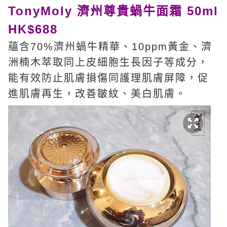
TonyMoly 濟州尊貴蝸牛面霜 50ml
HK$688
蘊含70%濟州蝸牛精華、10ppm黃金、濟
洲楠木萃取同上皮細胞生長因子等成分，
能有效防止肌膚損傷同護理肌膚屏障，促
進肌膚再生，改善皺紋、美白肌膚。