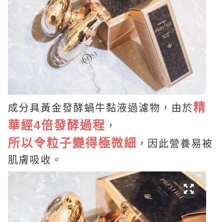
精
成分具黃金發酵蝸牛黏液過濾物，由於
華經4倍發酵過程
，
所以令粒子變得極微細
，因此營養易被
肌膚吸收。