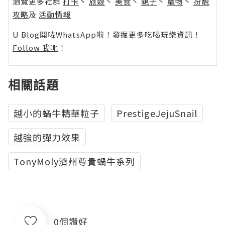
瀏覽更多社群
打卡
丶
旅遊
丶
美食
丶
親子
丶
寵物
丶
扮靚
攻略
及
活動情報
U Blog開咗WhatsApp啦！發掘更多吃喝玩樂資訊！
Follow 我哋
！
相關話題
越小的蝸牛精華粒子
PrestigeJejuSnail
越強的彈力效果
TonyMoly濟州尊貴蝸牛系列
0個讚好