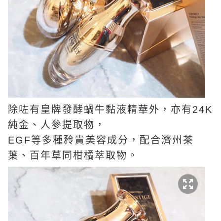
除咗有皇牌發酵蝸牛黏液精華外，亦有24K
純金、人參提取物，
EGF等多種矝貴美容成分，配合濟州茶
葉、百年草同柑橘萃取物。