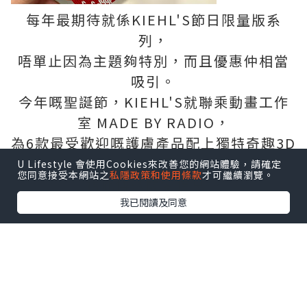
每年最期待就係KIEHL'S節日限量版系
列，
唔單止因為主題夠特別，而且優惠仲相當
吸引。
今年嘅聖誕節，KIEHL'S就聯乘動畫工作
室 MADE BY RADIO，
為6款最受歡迎嘅護膚產品配上獨特奇趣3D
立體畫風，
U Lifestyle 會使用Cookies來改善您的網站體驗，請確定
您同意接受本網站之
私隱政策和使用條款
才可繼續瀏覽。
藉此傳遞關愛信息～
我已閱讀及同意
六款護膚產品：
極緻塑顏全效乳霜、深夜奇蹟修復精華
露、醫學維C淡斑精華、
特效保濕乳霜、亞馬遜白泥毛孔深層清潔