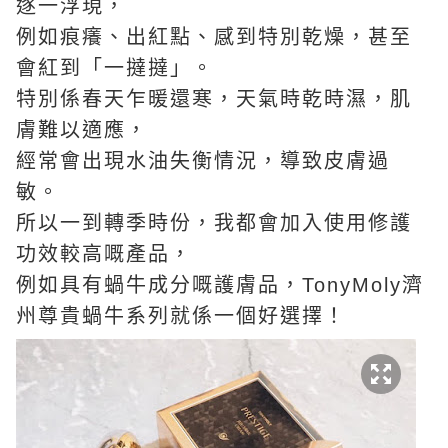
逐一浮現，
例如痕癢、出紅點、感到特別乾燥，甚至
會紅到「一撻撻」。
特別係春天乍暖還寒，天氣時乾時濕，肌
膚難以適應，
經常會出現水油失衡情況，導致皮膚過
敏。
所以一到轉季時份，我都會加入使用修護
功效較高嘅產品，
例如具有蝸牛成分嘅護膚品，TonyMoly濟
州尊貴蝸牛系列就係一個好選擇！