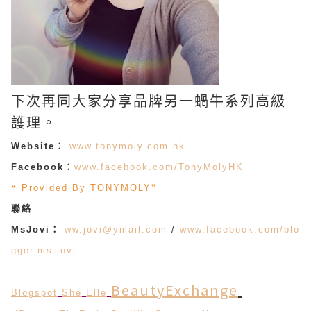
下次再同大家分享品牌另一蝸牛系列高級
護理。
Website：
www.tonymoly.com.hk
Facebook：
www.facebook.com/TonyMolyHK
❝ Provided By TONYMOLY❞
聯絡
MsJovi：
ww.jovi@ymail.com
/
www.facebook.com/blo
gger.ms.jovi
BeautyExchange
Blogspot
She
Elle