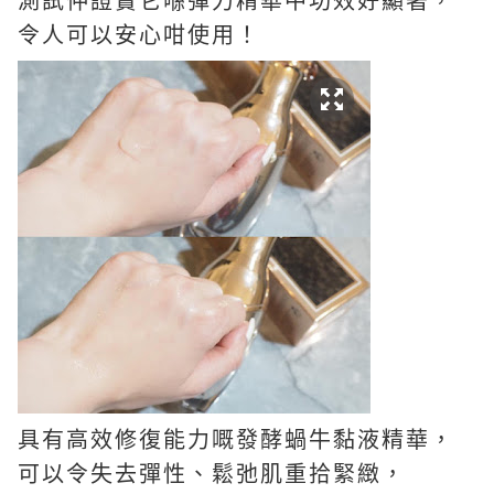
測試仲證實它喺彈力精華中功效好顯著，
令人可以安心咁使用！
具有高效修復能力嘅發酵蝸牛黏液精華，
可以令失去彈性、鬆弛肌重拾緊緻，