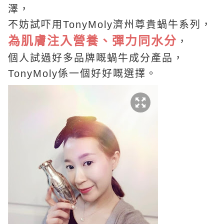
澤，
不妨試吓用TonyMoly濟州尊貴蝸牛系列，
為肌膚注入營養、彈力同水分
，
個人試過好多品牌嘅蝸牛成分產品，
TonyMoly係一個好好嘅選擇。