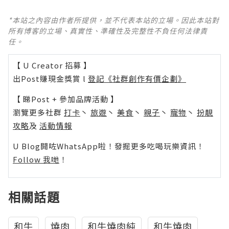
*本站之內容由作者所提供，並不代表本站的立場。因此本站對
所有博客的立場、真實性、準確性及完整性不負任何法律責
任。
【 U Creator 招募 】
出Post賺現金獎賞 l
登記《社群創作有價企劃》
【 睇Post + 參加品牌活動 】
瀏覽更多社群
打卡
丶
旅遊
丶
美食
丶
親子
丶
寵物
丶
扮靚
攻略
及
活動情報
U Blog開咗WhatsApp啦！發掘更多吃喝玩樂資訊！
Follow 我哋
！
相關話題
和牛
燒肉
和牛燒肉純
和牛燒肉