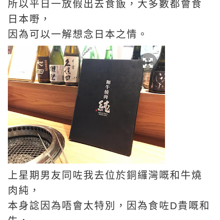
所以平日一放假出去食飯，大多數都會食
日本嘢，
因為可以一解想念日本之情。
上星期男友同咗我去位於銅纙灣嘅和牛燒
肉純，
本身諗因為唔會太特別，因為食咗D貴嘅和