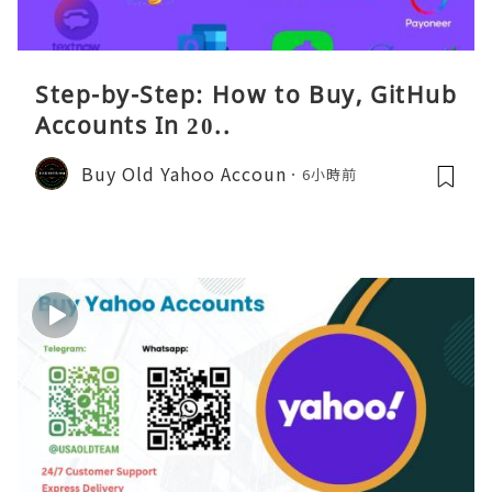
Step-by-Step: How to Buy, GitHub
Accounts In 20..
Buy Old Yahoo Accoun
6小時前