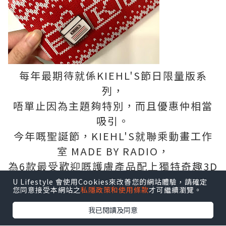
每年最期待就係KIEHL'S節日限量版系
列，
唔單止因為主題夠特別，而且優惠仲相當
吸引。
今年嘅聖誕節，KIEHL'S就聯乘動畫工作
室 MADE BY RADIO，
為6款最受歡迎嘅護膚產品配上獨特奇趣3D
立體畫風，
U Lifestyle 會使用Cookies來改善您的網站體驗，請確定
您同意接受本網站之
私隱政策和使用條款
才可繼續瀏覽。
藉此傳遞關愛信息～
我已閱讀及同意