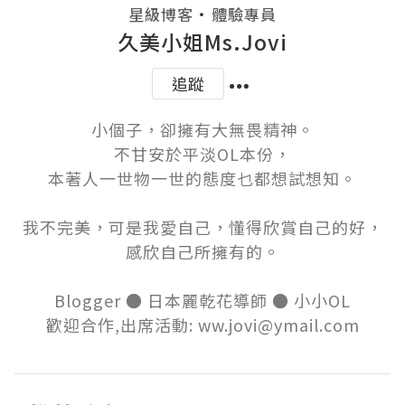
・
星級博客
體驗專員
久美小姐Ms.Jovi
追蹤
小個子，卻擁有大無畏精神。

不甘安於平淡OL本份，

本著人一世物一世的態度乜都想試想知。

我不完美，可是我愛自己，懂得欣賞自己的好，

感欣自己所擁有的。

Blogger ● 日本麗乾花導師 ● 小小OL

歡迎合作,出席活動: ww.jovi@ymail.com