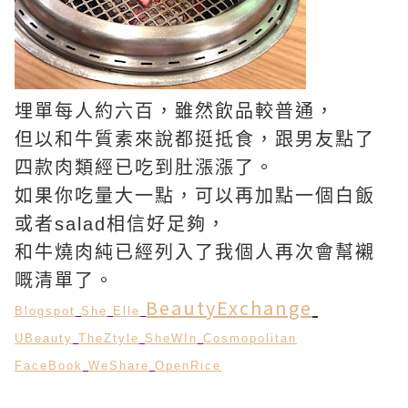
埋單每人約六百，雖然飲品較普通，
但以和牛質素來說都挺抵食，
跟男友點了
四款肉類經已吃到肚漲漲了。
如果你吃量大一點，
可以再加點一個白飯
或者salad相信好足夠，
和牛燒肉純已經列入了我個人再次會幫襯
嘅清單了。
BeautyExchange
Blogspot
She
Elle
UBeauty
TheZtyle
SheWIn
Cosmopolitan
FaceBook
WeShare
OpenRice