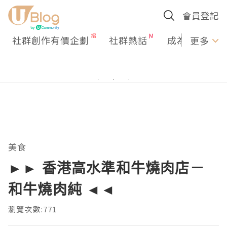
會員登記
社群創作有價企劃
社群熱話
成為U Creato
更多
美食
►► 香港高水準和牛燒肉店－
和牛燒肉純 ◄◄
瀏覽次數:771