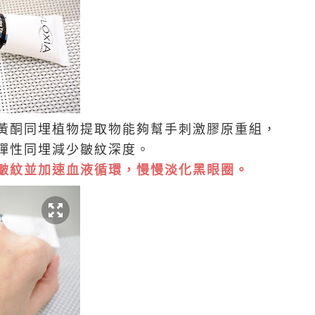
黃酮同埋植物提取物能夠幫手刺激膠原重組，
彈性同埋減少皺紋深度。
皺紋並加速血液循環，慢慢淡化黑眼圈。