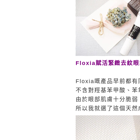
Floxia賦活緊緻去紋眼霜
Floxia嘅產品早前
不含對羥基苯甲酸、苯
由於眼部肌膚十分脆弱
所以我就選了這個天然