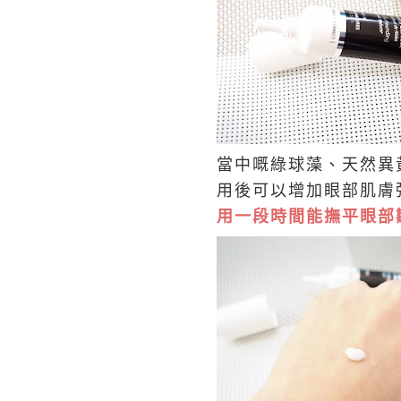
當中嘅綠球藻、天然異
用後可以增加眼部肌膚
用一段時間能撫平眼部