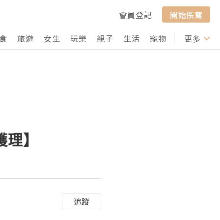
會員登記
開始撰寫
食
旅遊
女生
玩樂
親子
生活
寵物
行山
更多
打卡
部護理】
追蹤