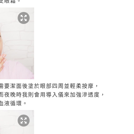
支眼霜。
需要潔面後塗於眼部四周並輕柔按摩，
而夜晚時我則會用導入儀來加強滲透度，
血液循環。