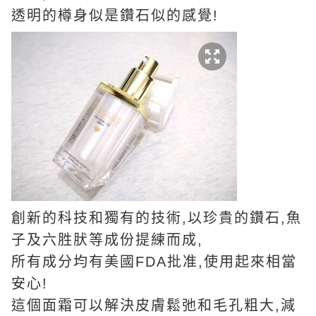
透明的樽身似是鑽石似的感覺!
創新的科技和獨有的技術,以珍貴的鑽石,魚
子及六胜肰等成份提練而成,
所有成分均有美國FDA批准,使用起來相當
安心!
這個面霜可以解決皮膚鬆弛和毛孔粗大,減