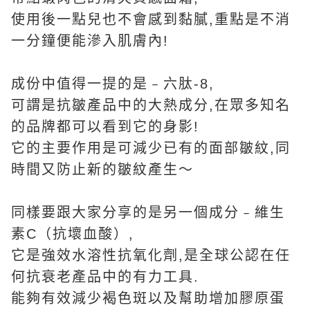
使用後一點兒也不會感到黏膩,重點是不消
一分鐘便能滲入肌膚內!
成份中值得一提的是﹣六肽-8,
可謂是抗皺產品中的大熱成分,在眾多知名
的品牌都可以看到它的身影!
它的主要作用是可減少已有的面部皺紋,同
時間又防止新的皺紋產生～
同樣要跟大家分享的是另一個成分﹣維生
素C（抗壞血酸）,
它是強效水溶性抗氧化劑,是全球公認在任
何抗衰老產品中的有力工具.
能夠有效減少褐色斑以及幫助增加膠原蛋