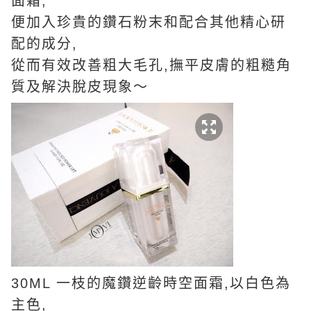
面霜,
便加入珍貴的鑽石粉末和配合其他精心研
配的成分,
從而有效改善粗大毛孔,撫平皮膚的粗糙角
質及解決脫皮現象～
30ML 一枝的魔鑽逆齡時空面霜,以白色為
主色,