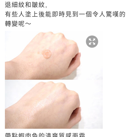
退細紋和皺紋,
有些人塗上後能即時見到一個令人驚嘆的
轉變呢～
帶點蝦肉色的清爽質感面霜,