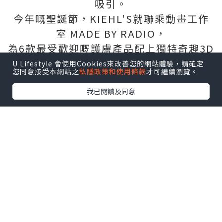
吸引。
今年嘅聖誕節，KIEHL'S就聯乘動畫工作
室 MADE BY RADIO，
為6款最受歡迎嘅護膚產品配上獨特奇趣3D
立體畫風，
U Lifestyle 會使用Cookies來改善您的網站體驗，請確定
您同意接受本網站之
私隱政策和使用條款
才可繼續瀏覽。
藉此傳遞關愛信息～
我已閱讀及同意
六款護膚產品：
極緻塑顏全效乳霜、深夜奇蹟修復精華
露、醫學維C淡斑精華、
特效保濕乳霜、亞馬遜白泥毛孔深層清潔
面膜、金盞花植物精華爽膚水