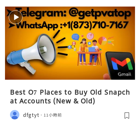
Best O7 Places to Buy Old Snapch
at Accounts (New & Old)
dfgtyt
11小時前