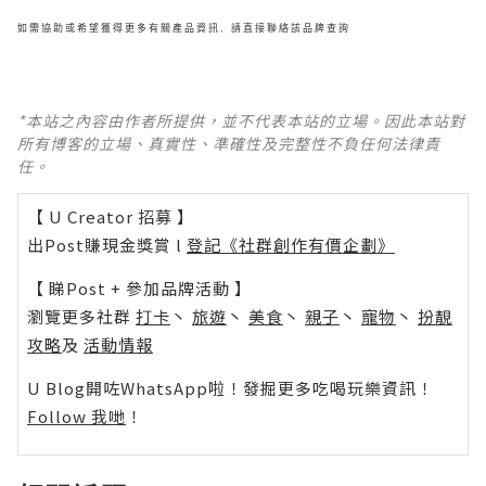
如需協助或希望獲得更多有關產品資訊, 請直接聯絡該品牌查詢
*本站之內容由作者所提供，並不代表本站的立場。因此本站對
所有博客的立場、真實性、準確性及完整性不負任何法律責
任。
【 U Creator 招募 】
出Post賺現金獎賞 l
登記《社群創作有價企劃》
【 睇Post + 參加品牌活動 】
瀏覽更多社群
打卡
丶
旅遊
丶
美食
丶
親子
丶
寵物
丶
扮靚
攻略
及
活動情報
U Blog開咗WhatsApp啦！發掘更多吃喝玩樂資訊！
Follow 我哋
！