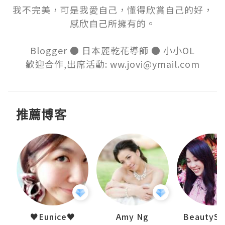
我不完美，可是我愛自己，懂得欣賞自己的好，

感欣自己所擁有的。

Blogger ● 日本麗乾花導師 ● 小小OL

歡迎合作,出席活動: ww.jovi@ymail.com
推薦博客
h 夏沫
♥Eunice♥
Amy Ng