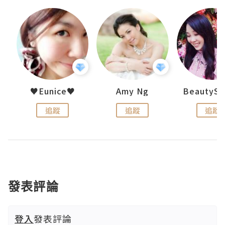
h 夏沫
♥Eunice♥
Amy Ng
追蹤
追蹤
追蹤
發表評論
登入
發表評論