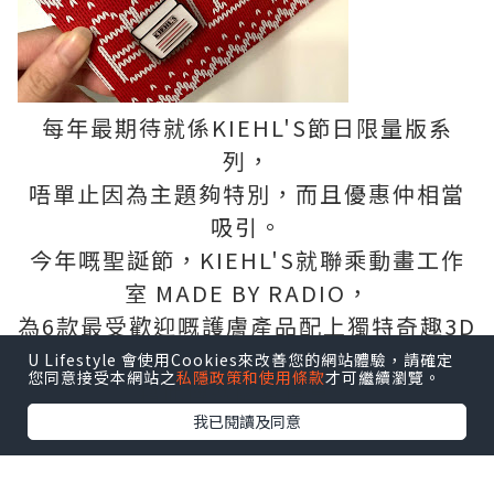
每年最期待就係KIEHL'S節日限量版系
列，
唔單止因為主題夠特別，而且優惠仲相當
吸引。
今年嘅聖誕節，KIEHL'S就聯乘動畫工作
室 MADE BY RADIO，
為6款最受歡迎嘅護膚產品配上獨特奇趣3D
立體畫風，
U Lifestyle 會使用Cookies來改善您的網站體驗，請確定
您同意接受本網站之
私隱政策和使用條款
才可繼續瀏覽。
藉此傳遞關愛信息～
我已閱讀及同意
六款護膚產品：
極緻塑顏全效乳霜、深夜奇蹟修復精華