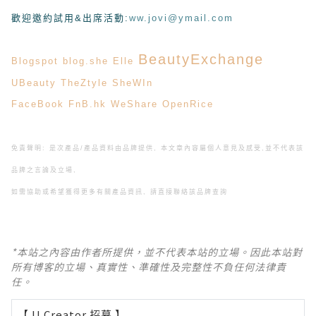
歡迎邀約試用&出席活動
:
ww.jovi@ymail.com
BeautyExchange
Blogspot
blog.she
Elle
UBeauty
TheZtyle
SheWIn
FaceBook
FnB.hk
WeShare
OpenRice
免責聲明: 是次產品/產品資料由品牌提供, 本文章內容屬個人意見及感受,
並不代表該
品牌之言論及立場,
如需協助或希望獲得更多有關產品資訊, 請直接聯絡該品牌查詢
*本站之內容由作者所提供，並不代表本站的立場。因此本站對
所有博客的立場、真實性、準確性及完整性不負任何法律責
任。
【 U Creator 招募 】