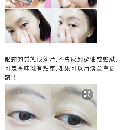
眼霜的質態很幼滑,不會感到過油或黏膩.
可是香味就有點重,如果可以清淡些會更
讚!!