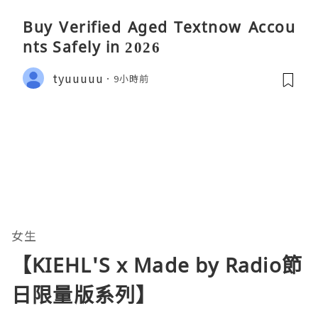
Buy Verified Aged Textnow Accou
nts Safely in 2026
tyuuuuu
9小時前
女生
【KIEHL'S x Made by Radio節
日限量版系列】