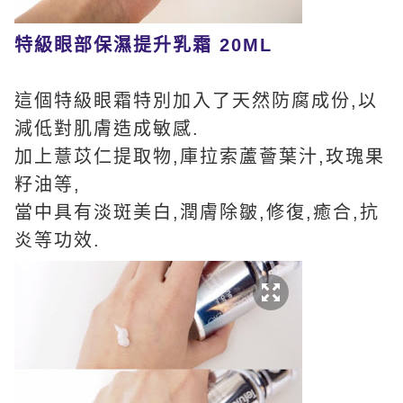
特級眼部保濕提升乳霜 20ML
這個特級眼霜特別加入了天然防腐成份,以
減低對肌膚造成敏感.
加上薏苡仁提取物,庫拉索蘆薈葉汁,玫瑰果
籽油等,
當中具有淡斑美白,潤膚除皺,修復,癒合,抗
炎等功效.