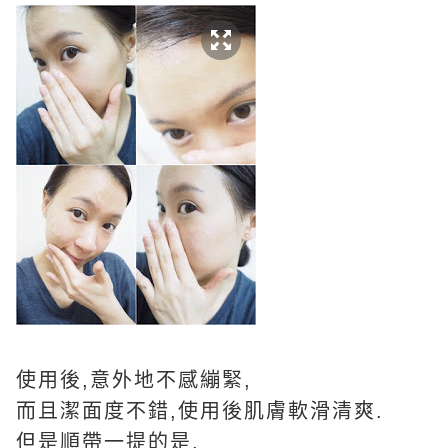
使用後,意外地不感繃緊,
而且潔面度不錯,使用後肌膚軟滑清爽.
但是順帶一提的是,