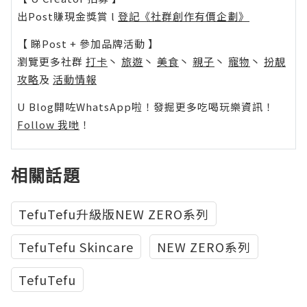
出Post賺現金獎賞 l
登記《社群創作有價企劃》
【 睇Post + 參加品牌活動 】
瀏覽更多社群
打卡
丶
旅遊
丶
美食
丶
親子
丶
寵物
丶
扮靚
攻略
及
活動情報
U Blog開咗WhatsApp啦！發掘更多吃喝玩樂資訊！
Follow 我哋
！
相關話題
TefuTefu升級版NEW ZERO系列
TefuTefu Skincare
NEW ZERO系列
TefuTefu