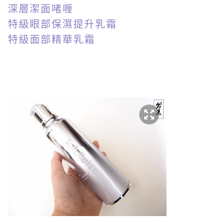
深層潔面啫喱
特級眼部保濕提升乳霜
特級面部精華乳霜