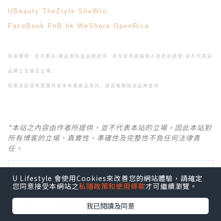
UBeauty
TheZtyle
SheWIn
FaceBook
FnB.hk
WeShare
OpenRice
免責聲明: 是次產品/產品資料由品牌提供, 本文章內容屬個人意見及感受,
並不代表該
品牌之言論及立場,
如需協助或希望獲得更多有關產品資訊, 請直接聯絡該品牌查詢
*本站之內容由作者所提供，並不代表本站的立場。因此本站對
所有博客的立場、真實性、準確性及完整性不負任何法律責
任。
【 U Creator 招募 】
U Lifestyle 會使用Cookies來改善您的網站體驗，請確定
出Post賺現金獎賞 l
登記《社群創作有價企劃》
您同意接受本網站之
私隱政策和使用條款
才可繼續瀏覽。
【 睇Post + 參加品牌活動 】
我已閱讀及同意
瀏覽更多社群
打卡
丶
旅遊
丶
美食
丶
親子
丶
寵物
丶
扮靚