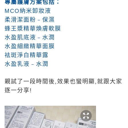
專屬護膚方案包括：
MCO納米卸妝液
柔滑潔面粉﹣保濕
蜂王漿精華煥膚軟膜
水盈肌底液﹣水潤
水盈細緻精華面膜
袪斑淨白精華露
水盈乳液﹣水潤
親試了一段時間後,效果也蠻明顯,就跟大家
逐一分享!