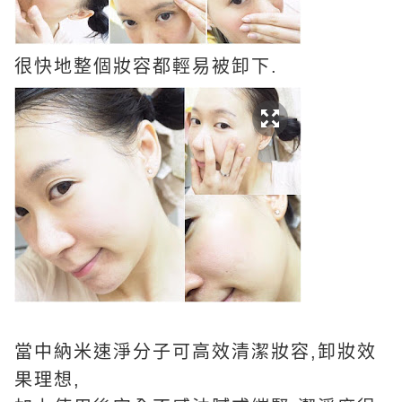
很快地整個妝容都輕易被卸下.
當中納米速淨分子可高效清潔妝容,卸妝效
果理想,