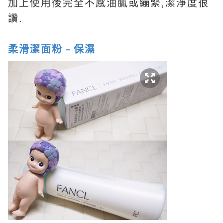
加上使用後完全不感油膩或繃緊,潔淨度很
讚.
柔滑潔面粉﹣保濕