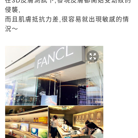
在3D皮膚測試下,發現皮膚都開始受幼紋的
侵襲,
而且肌膚抵抗力差,很容易就出現敏感的情
況～