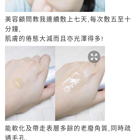
美容顧問教我連續敷上七天,每次敷五至十
分鐘,
肌膚的倦態大減而且亦光澤得多!
能軟化及帶走表層多餘的老廢角質,同時疏
通毛孔,