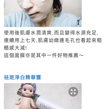
使用後肌膚水潤清爽,而且變得水源充足,
連續用上七天,肌膚幼緻連毛孔也看起來粗
糙感大減!
這個面膜亦是其中一件好物推薦～
袪斑淨白精華露