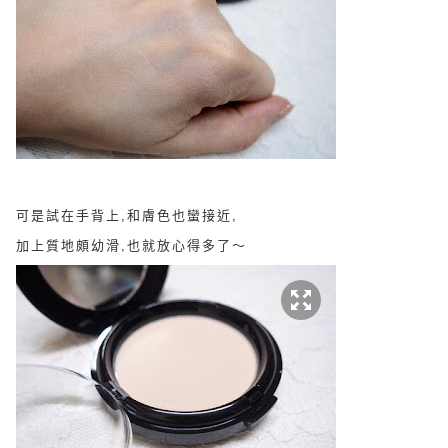
可是試在手背上,和膚色也蠻接近,
加上質地頗幼滑,也就放心得多了～