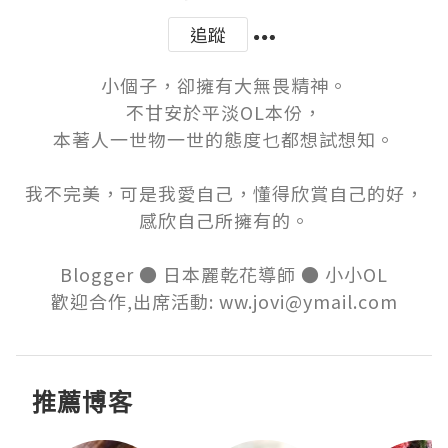
追蹤
小個子，卻擁有大無畏精神。

不甘安於平淡OL本份，

本著人一世物一世的態度乜都想試想知。

我不完美，可是我愛自己，懂得欣賞自己的好，

感欣自己所擁有的。

Blogger ● 日本麗乾花導師 ● 小小OL

歡迎合作,出席活動: ww.jovi@ymail.com
推薦博客