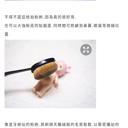
不得不提這枝拍粉刷,因為真的很好用,
也可以大強粉底的貼服度,同時間可照顧到
鼻翼,眼窩等微細位
置.
像是牙刷似的粉刷,其刷頭天鵝絨般的毛質鬆軟,
以緊密纖幼的