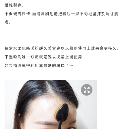
纖維製造,
不但親膚性佳,而飽滿刷毛能把粉底一絲不苟地塗抹於每寸肌
膚.
這盒
水柔肌絲漾粉餅久美會建以以粉刷使用上效果會更持久,
不過粉刷唯一缺點就是難以携帶上街使用,
如果補妝就得利用其附送的粉
撲了～