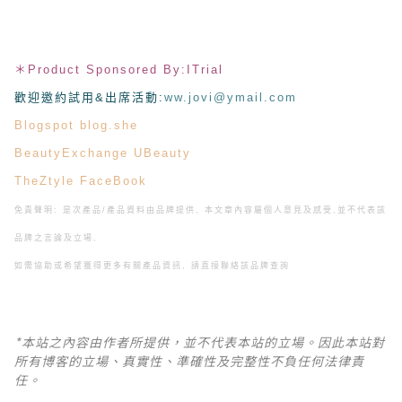
＊
Product Sponsored By:ITrial
歡迎邀約試用&出席活動
:
ww.jovi@ymail.com
Blogspot
blog.she
BeautyExchange
UBeauty
TheZtyle
FaceBook
免責聲明: 是次產品/產品資料由品牌提供, 本文章內容屬個人意見及感受,
並不代表該
品牌之言論及立場,
如需協助或希望獲得更多有關產品資訊, 請直接聯絡該品牌查詢
*本站之內容由作者所提供，並不代表本站的立場。因此本站對
所有博客的立場、真實性、準確性及完整性不負任何法律責
任。