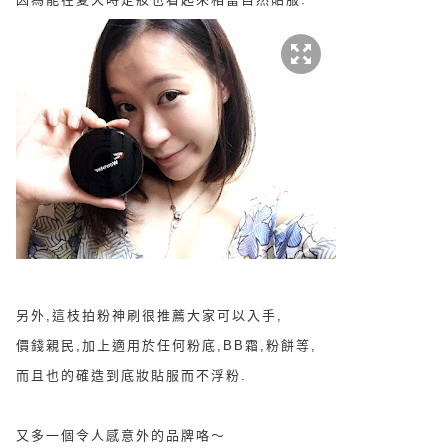
另外,這枝
拍粉神刷很推薦大家可以入手,
價錢親民,加上
適用於任何粉底,BB霜,粉餅等,
而且也的確造到
底妝貼服而不浮粉.
又多一個令人感意外的品牌咯～