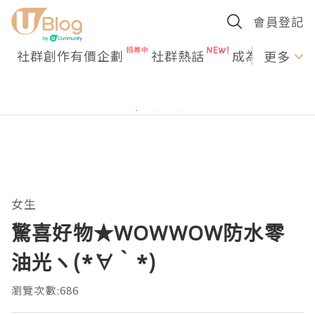
會員登記
社群創作有價企劃
社群熱話
成為U Creato
更多
女生
驚喜好物★WOWWOW防水零
油光ヽ(*´∀｀*)
瀏覽次數:686