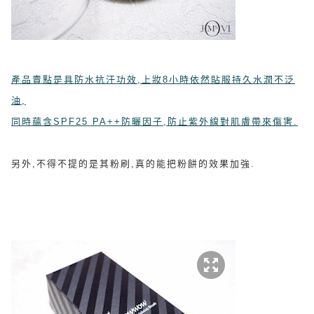
產品賣點是具
防水抗汗功效,
上妝8小時依然貼服持久水潤不泛
油,
同時蘊含SPF25 PA++防曬因子,防止紫外線對肌膚帶來傷害.
另外,不得不提的是其粉刷,真的能把粉餅的效果加強.