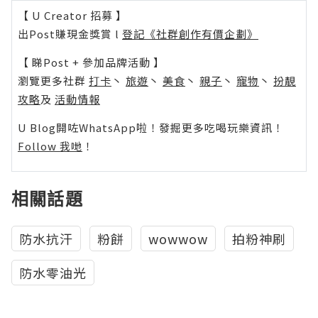
【 U Creator 招募 】
出Post賺現金獎賞 l
登記《社群創作有價企劃》
【 睇Post + 參加品牌活動 】
瀏覽更多社群
打卡
丶
旅遊
丶
美食
丶
親子
丶
寵物
丶
扮靚
攻略
及
活動情報
U Blog開咗WhatsApp啦！發掘更多吃喝玩樂資訊！
Follow 我哋
！
相關話題
防水抗汗
粉餅
wowwow
拍粉神刷
防水零油光