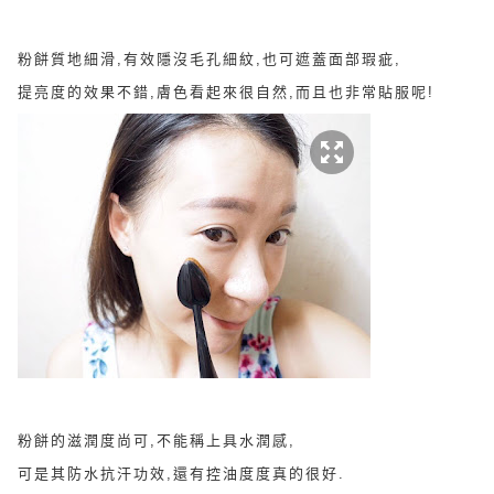
粉餅質地細滑,有效隱沒毛孔細紋,也可遮蓋面部瑕疵,
提亮度的效果不錯,膚色看起來很自然,而且也非常貼服呢!
粉餅的
滋潤度尚可,不能稱上具水潤感,
可是其
防水抗汗功效,還有控油度度真的很好.