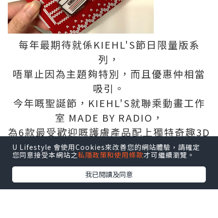
每年最期待就係KIEHL'S節日限量版系
列，
唔單止因為主題夠特別，而且優惠仲相當
吸引。
今年嘅聖誕節，KIEHL'S就聯乘動畫工作
室 MADE BY RADIO，
為6款最受歡迎嘅護膚產品配上獨特奇趣3D
立體畫風，
U Lifestyle 會使用Cookies來改善您的網站體驗，請確定
您同意接受本網站之
私隱政策和使用條款
才可繼續瀏覽。
藉此傳遞關愛信息～
我已閱讀及同意
六款護膚產品：
極緻塑顏全效乳霜、深夜奇蹟修復精華