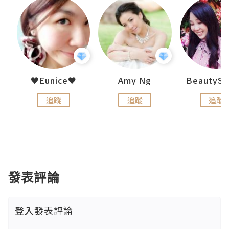
h 夏沫
♥Eunice♥
Amy Ng
追蹤
追蹤
追蹤
發表評論
登入
發表評論