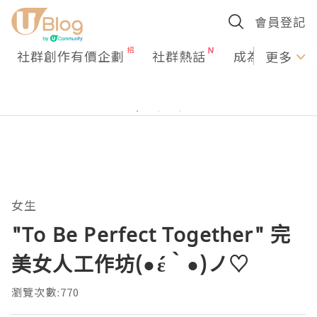
會員登記
社群創作有價企劃
社群熱話
成為U Creato
更多
女生
"To Be Perfect Together" 完
美女人工作坊(●´ε｀●)ノ♡
瀏覽次數:770