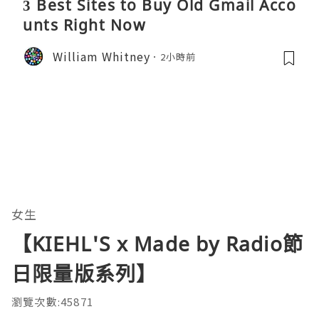
3 Best Sites to Buy Old Gmail Acco
unts Right Now
William Whitney
2小時前
女生
【KIEHL'S x Made by Radio節
日限量版系列】
瀏覽次數:45871