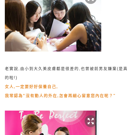
老實說,由小到大久美皮膚都是很差的,也曾被前男友嫌棄(是真
的啦!)
女人,一定要好好保養自己,
我常認為”沒有動人的外在,怎會再細心留意您內在呢？"