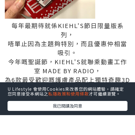
每年最期待就係KIEHL'S節日限量版系
列，
唔單止因為主題夠特別，而且優惠仲相當
吸引。
今年嘅聖誕節，KIEHL'S就聯乘動畫工作
室 MADE BY RADIO，
為6款最受歡迎嘅護膚產品配上獨特奇趣3D
立體畫風，
U Lifestyle 會使用Cookies來改善您的網站體驗，請確定
您同意接受本網站之
私隱政策和使用條款
才可繼續瀏覽。
藉此傳遞關愛信息～
我已閱讀及同意
六款護膚產品：
極緻塑顏全效乳霜、深夜奇蹟修復精華
露、醫學維C淡斑精華、