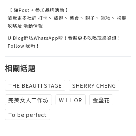
【 睇Post + 參加品牌活動 】
瀏覽更多社群
打卡
丶
旅遊
丶
美食
丶
親子
丶
寵物
丶
扮靚
攻略
及
活動情報
U Blog開咗WhatsApp啦！發掘更多吃喝玩樂資訊！
Follow 我哋
！
相關話題
THE BEAUTI STAGE
SHERRY CHENG
完美女人工作坊
WILL OR
金盞花
To be perfect