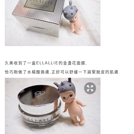
久美收到了一盒ELLALLIE的金盞花面膜,
恰巧剛做了水楊酸換膚,正好可以舒緩一下崩緊脫皮的肌膚.