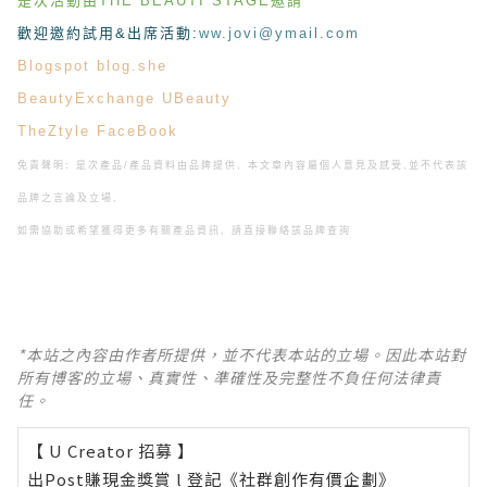
是次活動由THE BEAUTI STAGE邀請
歡迎邀約試用&出席活動
:
ww.jovi@ymail.com
Blogspot
blog.she
BeautyExchange
UBeauty
TheZtyle
FaceBook
免責聲明: 是次產品/產品資料由品牌提供, 本文章內容屬個人意見及感受,
並不代表該
品牌之言論及立場,
如需協助或希望獲得更多有關產品資訊, 請直接聯絡該品牌查詢
*本站之內容由作者所提供，並不代表本站的立場。因此本站對
所有博客的立場、真實性、準確性及完整性不負任何法律責
任。
【 U Creator 招募 】
出Post賺現金獎賞 l
登記《社群創作有價企劃》