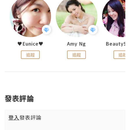
h 夏沫
♥Eunice♥
Amy Ng
追蹤
追蹤
追蹤
發表評論
登入
發表評論