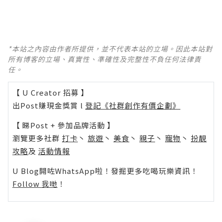
*本站之內容由作者所提供，並不代表本站的立場。因此本站對
所有博客的立場、真實性、準確性及完整性不負任何法律責
任。
【 U Creator 招募 】
出Post賺現金獎賞 l
登記《社群創作有價企劃》
【 睇Post + 參加品牌活動 】
瀏覽更多社群
打卡
丶
旅遊
丶
美食
丶
親子
丶
寵物
丶
扮靚
攻略
及
活動情報
U Blog開咗WhatsApp啦！發掘更多吃喝玩樂資訊！
Follow 我哋
！