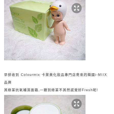
早排收到
Colourmix
卡萊美化妝品專門店寄來的
韓國i-MIIX
品牌
其綠茶抗氧補濕面霜,一聽到
綠茶不其然感覺好Fresh呢!