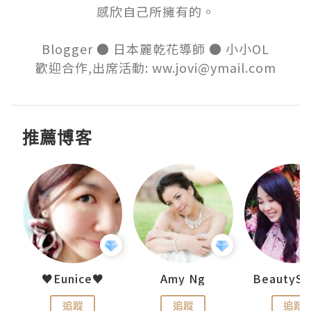
感欣自己所擁有的。

Blogger ● 日本麗乾花導師 ● 小小OL

歡迎合作,出席活動: ww.jovi@ymail.com
推薦博客
h 夏沫
♥Eunice♥
Amy Ng
追蹤
追蹤
追蹤