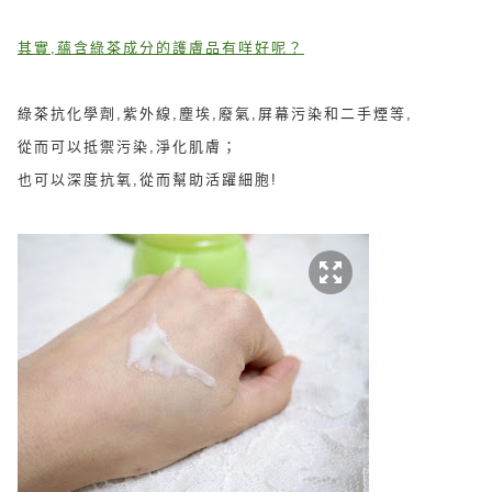
其實,蘊含
綠茶成分的護膚品有咩好呢？
綠茶抗化學劑,紫外線,塵埃,廢氣,屏幕污染和二手煙等,
從而可以抵禦污染,淨化肌膚；
也可以深度抗氧,從而幫助活躍細胞!