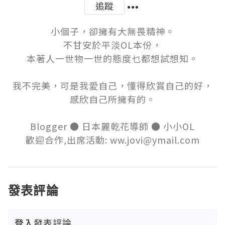
追蹤
小個子，卻擁有大無畏精神。

不甘安於平淡OL本份，

本著人一世物一世的態度乜都想試想知。

我不完美，可是我愛自己，懂得欣賞自己的好，

感欣自己所擁有的。

Blogger ● 日本麗乾花導師 ● 小小OL

歡迎合作,出席活動: ww.jovi@ymail.com
發表評論
登入
發表評論