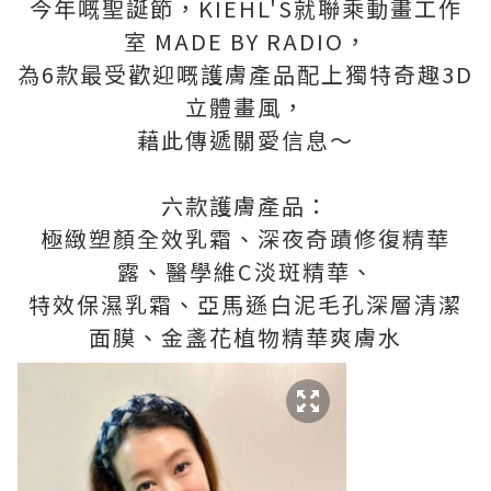
今年嘅聖誕節，KIEHL'S就聯乘動畫工作
室 MADE BY RADIO，
為6款最受歡迎嘅護膚產品配上獨特奇趣3D
立體畫風，
藉此傳遞關愛信息～
六款護膚產品：
極緻塑顏全效乳霜、深夜奇蹟修復精華
露、醫學維C淡斑精華、
特效保濕乳霜、亞馬遜白泥毛孔深層清潔
面膜、金盞花植物精華爽膚水