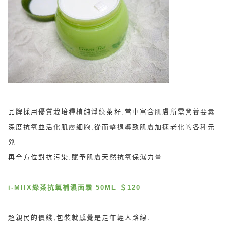
品牌採用優質栽培種植純淨綠茶籽,當中富含肌膚所需營養要素
深度抗氧並活化肌膚細胞,從而擊退導致肌膚加速老化的各種元
兇
再全方位對抗污染,賦予肌膚天然抗氧保濕力量.
i-MIIX
綠茶抗氧補濕面霜 50ML ＄120
超親民的價錢,包裝就感覺是走年輕人路線.