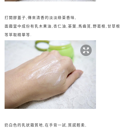
打開膠蓋子,傳來清香的淡淡綠茶香味,
面霜當中成份有乳木果油,杏仁油,茶葉,馬齒莧,野葛根,甘草根
等萃取精華等.
奶白色的乳狀霜質地,在手背一試,質感輕柔,