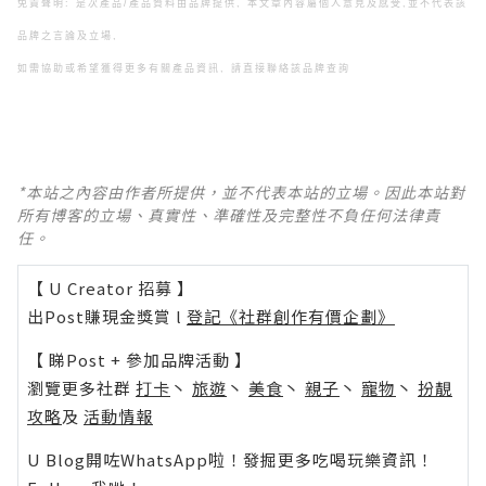
免責聲明: 是次產品/產品資料由品牌提供, 本文章內容屬個人意見及感受,
並不代表該
品牌之言論及立場,
如需協助或希望獲得更多有關產品資訊, 請直接聯絡該品牌查詢
*本站之內容由作者所提供，並不代表本站的立場。因此本站對
所有博客的立場、真實性、準確性及完整性不負任何法律責
任。
【 U Creator 招募 】
出Post賺現金獎賞 l
登記《社群創作有價企劃》
【 睇Post + 參加品牌活動 】
瀏覽更多社群
打卡
丶
旅遊
丶
美食
丶
親子
丶
寵物
丶
扮靚
攻略
及
活動情報
U Blog開咗WhatsApp啦！發掘更多吃喝玩樂資訊！