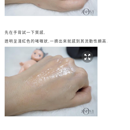
先在手背試一下質感,
透明呈淺紅色的啫喱狀,一擠出來就感到其流動性頗高.