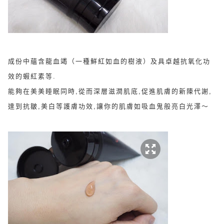
成份中蘊含
龍血竭（一種鮮紅如血的樹液）及具卓越抗氧化功
效的蝦紅素等.
能夠在美美睡
眠同時,從而
深層滋潤肌底,促進肌膚的新陳代謝,
達到抗皺,美白等護膚功效,
讓你的肌膚如吸血鬼般亮白光澤～