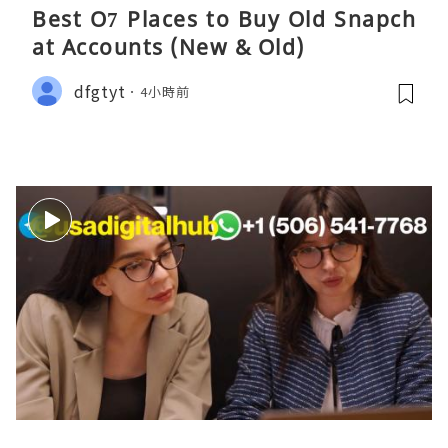
Best O7 Places to Buy Old Snapch
at Accounts (New & Old)
dfgtyt
4小時前