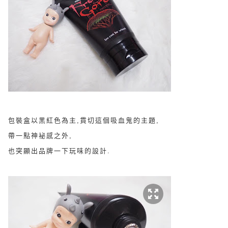
包裝盒以黑紅色為主,貫切這個
吸血鬼的主題,
帶一點神袐感之外,
也突顯出品牌一下玩味的設計.