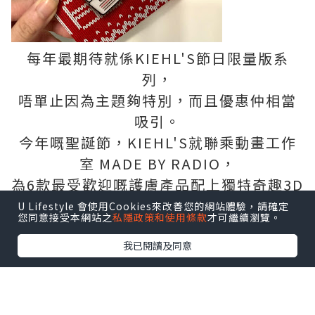
每年最期待就係KIEHL'S節日限量版系
列，
唔單止因為主題夠特別，而且優惠仲相當
吸引。
今年嘅聖誕節，KIEHL'S就聯乘動畫工作
室 MADE BY RADIO，
為6款最受歡迎嘅護膚產品配上獨特奇趣3D
立體畫風，
U Lifestyle 會使用Cookies來改善您的網站體驗，請確定
您同意接受本網站之
私隱政策和使用條款
才可繼續瀏覽。
藉此傳遞關愛信息～
我已閱讀及同意
六款護膚產品：
極緻塑顏全效乳霜、深夜奇蹟修復精華
露、醫學維C淡斑精華、