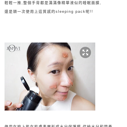
輕輕一推,整個手背都是滿滿像精華液似的
睡
眠面膜,
還是頭一次使用上這質感的sleeping pack呢!!
使用在臉上
能在肌膚表層形成水分保護膜,供給水分和營養,