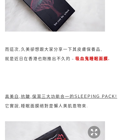
而這次,久美卻想跟大家分享一下其皮膚保養品,
就是近日在香港也剛推出不久的﹣
吸血鬼睡眠面膜.
具美白,抗皺,保濕三大功能合一的SLEEPING PACK!
它實說,睡
眠面膜
絕對是懶人美肌恩物來.