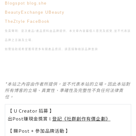
Blogspot
blog.she
BeautyExchange
UBeauty
TheZtyle
FaceBook
免責聲明: 是次產品/產品資料由品牌提供, 本文章內容屬個人意見及感受,
並不代表該
品牌之言論及立場,
如需協助或希望獲得更多有關產品資訊, 請直接聯絡該品牌查詢
*本站之內容由作者所提供，並不代表本站的立場。因此本站對
所有博客的立場、真實性、準確性及完整性不負任何法律責
任。
【 U Creator 招募 】
出Post賺現金獎賞 l
登記《社群創作有價企劃》
【 睇Post + 參加品牌活動 】