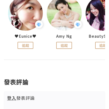
h 夏沫
♥Eunice♥
Amy Ng
追蹤
追蹤
追蹤
發表評論
登入
發表評論