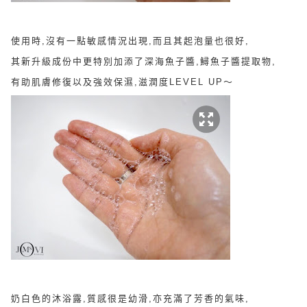
使用時,沒有一點敏感情況出現,而且其起泡量也很好,
其新升級成份中更特別加添了深海魚子醬,鱘魚子醬提取物,
有助肌膚修復以及強效保濕,滋潤度LEVEL UP～
奶白色的沐浴露,質感很是幼滑,亦充滿了芳香的氣味,