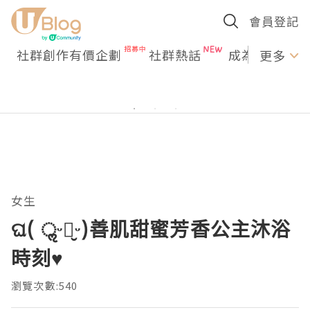
會員登記
社群創作有價企劃
社群熱話
成為U Creato
更多
女生
ଘ( ॢᵕ꒶̮ᵕ)善肌甜蜜芳香公主沐浴
時刻♥
瀏覽次數:540