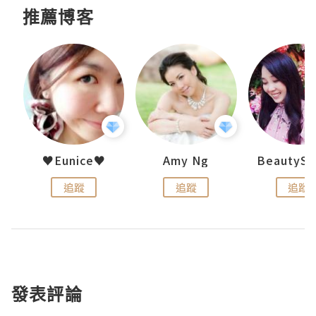
推薦博客
h 夏沫
♥Eunice♥
Amy Ng
追蹤
追蹤
追蹤
發表評論