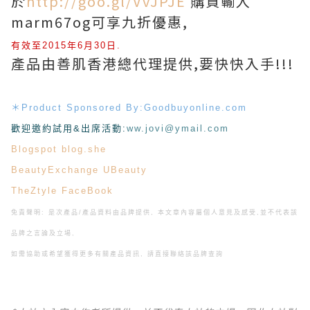
於
http://goo.gl/VvJPJE
購買輸入
marm67og可享九折優惠,
有效至
2015
年
6
月
30
日.
產品由
善肌
香港總代理提供,要快快入手!!!
＊
Product Sponsored By:Goodbuyonline.com
歡迎邀約試用&出席活動
:
ww.jovi@ymail.com
Blogspot
blog.she
BeautyExchange
UBeauty
TheZtyle
FaceBook
免責聲明: 是次產品/產品資料由品牌提供, 本文章內容屬個人意見及感受,
並不代表該
品牌之言論及立場,
如需協助或希望獲得更多有關產品資訊, 請直接聯絡該品牌查詢