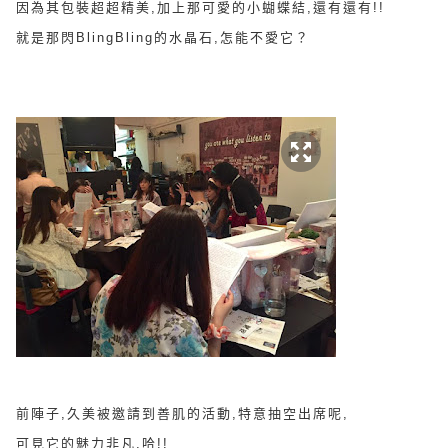
因為其包裝超超精美,加上那可愛的小蝴蝶結,還有還有!!
就是那閃BlingBling的水晶石,怎能不愛它？
前陣子,久美被邀請到善肌的活動,特意抽空出席呢,
可見它的魅力非凡,哈!!