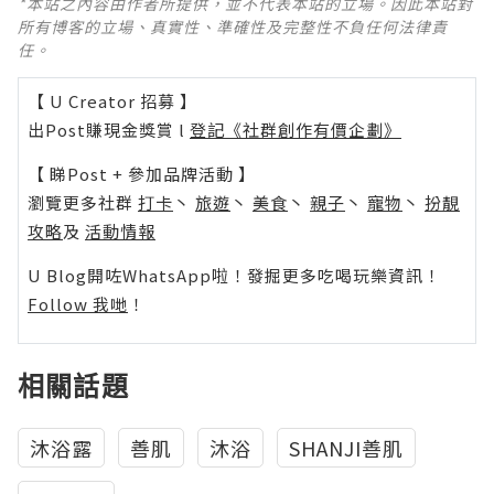
*本站之內容由作者所提供，並不代表本站的立場。因此本站對
所有博客的立場、真實性、準確性及完整性不負任何法律責
任。
【 U Creator 招募 】
出Post賺現金獎賞 l
登記《社群創作有價企劃》
【 睇Post + 參加品牌活動 】
瀏覽更多社群
打卡
丶
旅遊
丶
美食
丶
親子
丶
寵物
丶
扮靚
攻略
及
活動情報
U Blog開咗WhatsApp啦！發掘更多吃喝玩樂資訊！
Follow 我哋
！
相關話題
沐浴露
善肌
沐浴
SHANJI善肌