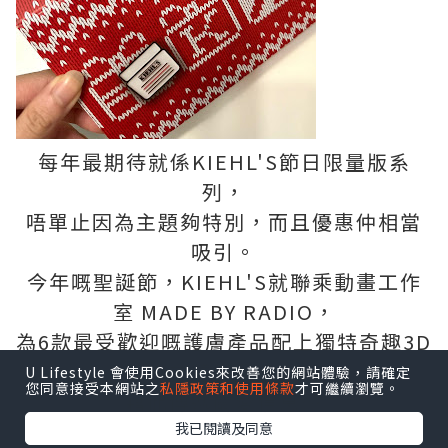
每年最期待就係KIEHL'S節日限量版系
列，
唔單止因為主題夠特別，而且優惠仲相當
吸引。
今年嘅聖誕節，KIEHL'S就聯乘動畫工作
室 MADE BY RADIO，
為6款最受歡迎嘅護膚產品配上獨特奇趣3D
立體畫風，
U Lifestyle 會使用Cookies來改善您的網站體驗，請確定
您同意接受本網站之
私隱政策和使用條款
才可繼續瀏覽。
藉此傳遞關愛信息～
我已閱讀及同意