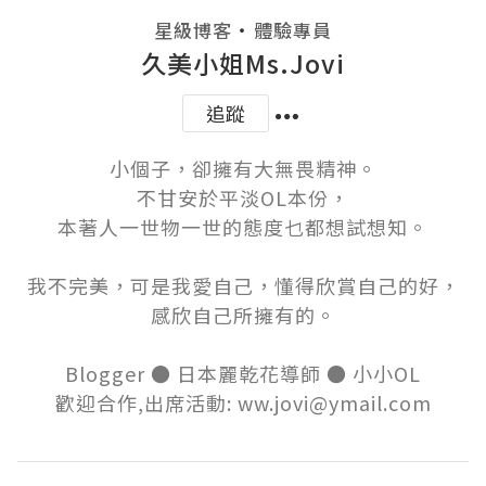
・
星級博客
體驗專員
久美小姐Ms.Jovi
追蹤
小個子，卻擁有大無畏精神。

不甘安於平淡OL本份，

本著人一世物一世的態度乜都想試想知。

我不完美，可是我愛自己，懂得欣賞自己的好，

感欣自己所擁有的。

Blogger ● 日本麗乾花導師 ● 小小OL

歡迎合作,出席活動: ww.jovi@ymail.com