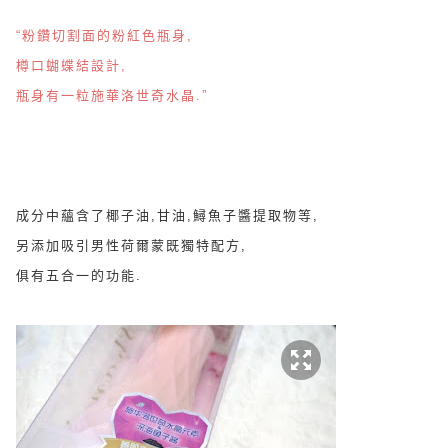
“粉鑽切割面的
粉紅色
瓶身,
樽口蝴蝶結設計,
瓶身有一粒
施
華
洛世奇水晶.”
成分中蘊含了椰子油,甘油,鱘魚子醬提取物等,
另添加吸引男性荷爾蒙既獨特配方,
俱有
五合一的功能.