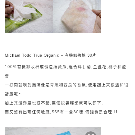
Michael Todd True Organic – 有機卸妝棉 30片
100%有機卸妝棉成份包括黃瓜,混合洋甘菊,金盞花,椰子和蘆
薈.
一打開就嗅到滿滿像是青瓜和西瓜的香氣,使用起上來很溫和很
舒服呢～
加上其潔淨度也很不錯,整個妝容輕影就可以卸下,
而又沒有出現任何敏感,$55有一盒30塊,價錢也是合理!!!