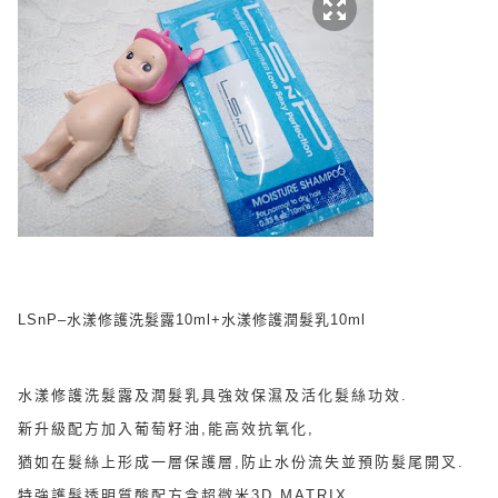
LSnP–水漾修護洗髮露10ml+水漾修護潤髮乳10ml
水漾修護洗髮露及潤髮乳具強效保濕及活化髮絲功效.
新升級配方加入葡萄籽油,能高效抗氧化,
猶如在髮絲上形成一層保護層,防止水份流失並預防髮尾開叉.
特強護髮透明質酸配方含超微米3D MATRIX,