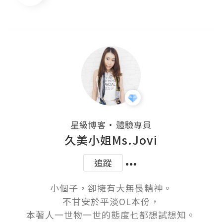
・
星級博客
體驗專員
久美小姐Ms.Jovi
追蹤
小個子，卻擁有大無畏精神。

不甘安於平淡OL本份，

本著人一世物一世的態度乜都想試想知。
