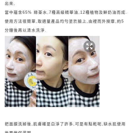
出來,
當中蘊含65% 綠茶水,7種高級精華油,12種植物及鮮奶油而成.
使用方法很簡單,取適量產品均勻塗於臉上,由裡而外按摩,約5
分鐘後再以清水洗淨.
把面膜洗掉後,肌膚確是白淨了許多,可是有點乾呢,
缺水肌使用
後要做保濕啊
.