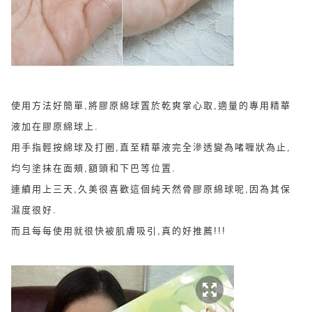
使用方法好簡單
,
將膠原綿球置於乾爽掌心取,適量的專用精華
液加在膠原綿球上.
用手指輕按綿球及打圈,直至精華液完全滲透變為啫喱狀為止,
均勻塗抹在面頰,額頭和下巴等位置.
連續用上三天,久美很喜歡這個
純天然骨膠原綿球呢,因為其保
濕度很好.
而且每每使用就很快被肌膚吸引,真的好推薦!!!