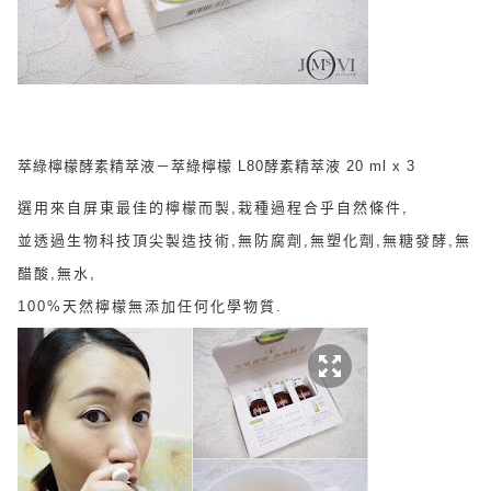
萃綠檸檬酵素精萃液－萃綠檸檬 L80酵素精萃液 20 ml x 3
選用來自屏東最佳的檸檬而製,栽種過程合乎自然條件,
並透過生物科技頂尖製造技術,無防腐劑,無塑化劑,無糖發酵,無
醋酸,無水,
100%天然檸檬無添加任何化學物質.