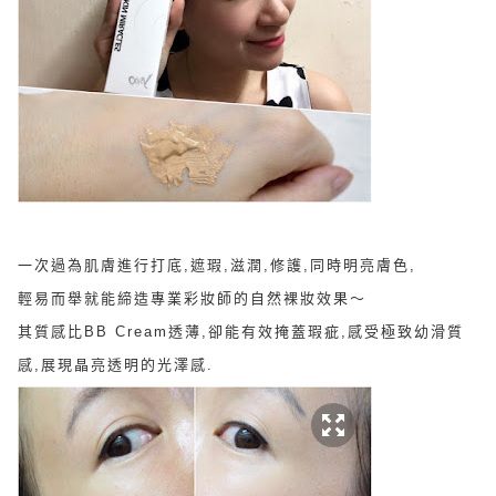
一次過為肌膚進行打底,遮瑕,滋潤,修護,同時明亮膚色,
輕易而舉就能締造專業彩妝師的自然裸妝效果～
其質感比BB Cream透薄,卻能有效掩蓋瑕疵,
感受極致幼滑質
感,展現晶亮透明的光澤感.