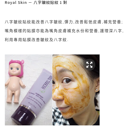
Royal Skin － 八字皺紋貼紋 1 對
八字皺紋貼紋能改善八字皺紋,彈力,改善鬆弛皮膚,補充營養;
嘴角模樣的貼膜亦能為嘴角皮膚補充水份和營養,護理深八字,
利用專用貼膜改善皺紋及八字紋.