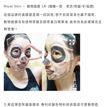
Royal Skin － 動物面膜 1片 (隨機一款 : 老虎/熊貓/羊/狐狸)
這個品牌的面膜還是頭一回試呢,想不到其保濕也屬不錯呢,
動物面膜含有透明質酸及膠原蛋白精華液,能有效為皮膚補充足
夠營養!!
久美這塊是熊貓面膜來,
專利抗變色物料技術製成可愛動物造