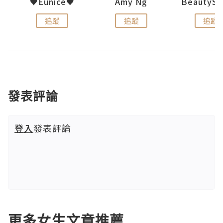
h 夏沫
♥Eunice♥
Amy Ng
追蹤
追蹤
追蹤
發表評論
登入
發表評論
更多女生文章推薦