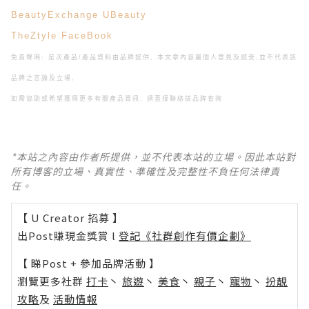
BeautyExchange
UBeauty
TheZtyle
FaceBook
免責聲明: 是次產品/產品資料由品牌提供, 本文章內容屬個人意見及感受,
並不代表該
品牌之言論及立場,
如需協助或希望獲得更多有關產品資訊, 請直接聯絡該品牌查詢
*本站之內容由作者所提供，並不代表本站的立場。因此本站對
所有博客的立場、真實性、準確性及完整性不負任何法律責
任。
【 U Creator 招募 】
出Post賺現金獎賞 l
登記《社群創作有價企劃》
【 睇Post + 參加品牌活動 】
瀏覽更多社群
打卡
丶
旅遊
丶
美食
丶
親子
丶
寵物
丶
扮靚
攻略
及
活動情報