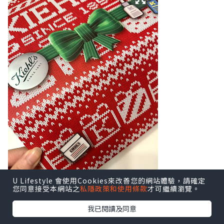
U Lifestyle 會使用Cookies來改善您的網站體驗，請確定
您同意接受本網站之
私隱政策和使用條款
才可繼續瀏覽。
每年最期待就係KIEHL'S節日限量版系
列，
我已閱讀及同意
唔單止因為主題夠特別，而且優惠仲相當