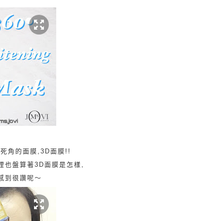
死角的面膜,3D面膜!!
裡也盤算著3D面膜是怎樣,
感到很讚呢～