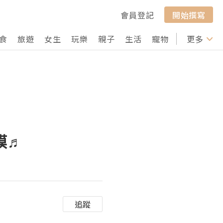
會員登記
開始撰寫
食
旅遊
女生
玩樂
親子
生活
寵物
行山
更多
打卡
膜♬
追蹤