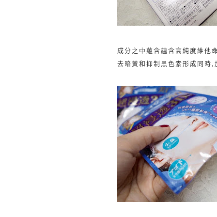
成分之中蘊含
蘊含高純度維他命
去暗黃和
抑制黑色素形
成同時,