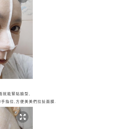
面就能緊貼臉型,
手指位,方便美美們拉扯面膜.