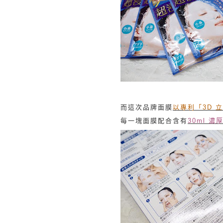
而這次品牌面膜
以
專利
「
3D
立
每一塊面膜配合含有
30ml 