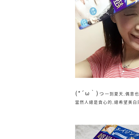
(*´ω｀)っ
一到夏天,偶意
當然人總是貪心的,總希望美白