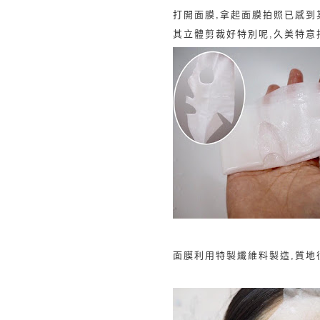
打開面膜,拿起面膜拍照已感到
其
立體剪裁好特別呢,久美特意
面膜利用特製纖維料製造,質地