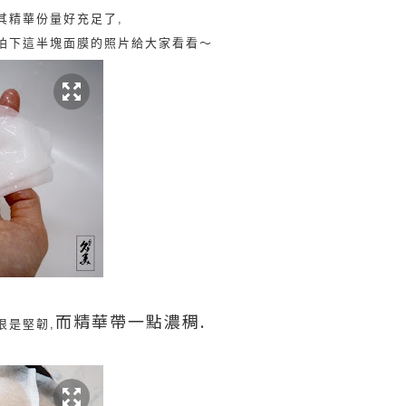
其精華份量好充足了,
拍下這半塊面膜的照片給大家看看～
而精華帶一點
濃稠.
很是
堅韌,