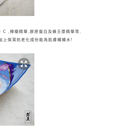
 C
,
檸檬精華,
膠原蛋白及蜂王漿精華等,
加上
保濕抗老化成份能為肌膚補補水!