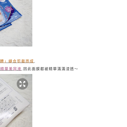
體
」縫合
剪裁而成
,
濃厚精華美容液
,因此面膜都被精華滿滿浸透～