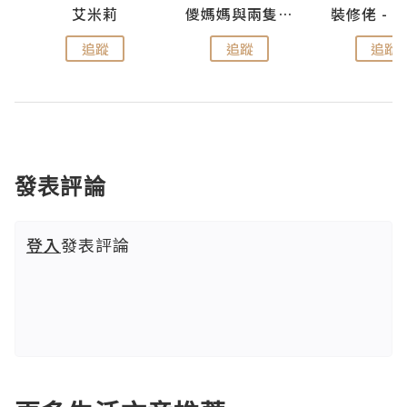
點滴
艾米莉
儍媽媽與兩隻小魔怪之家
追蹤
追蹤
追蹤
發表評論
登入
發表評論