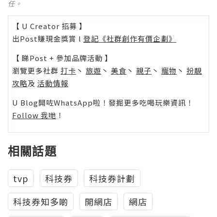
任。
【 U Creator 招募 】
出Post賺現金獎賞 l
登記《社群創作有價企劃》
【 睇Post + 參加品牌活動 】
瀏覽更多社群
打卡
丶
旅遊
丶
美食
丶
親子
丶
寵物
丶
扮靚
攻略
及
活動情報
U Blog開咗WhatsApp啦！發掘更多吃喝玩樂資訊！
Follow 我哋
！
相關話題
tvp
科技券
科技券計劃
科技券知多啲
開網店
網店