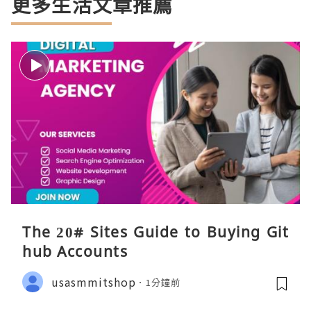
更多生活文章推薦
The 20# Sites Guide to Buying Git
hub Accounts
usasmmitshop
1分鐘前