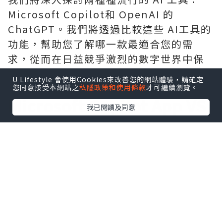
Microsoft Copilot和 OpenAI 的
ChatGPT。我們將透過比較這些 AI工具的
功能，幫助您了解哪一款最適合您的需
求，從而在日益競爭激烈的數字世界中保
持領先。
U Lifestyle 會使用Cookies來改善您的網站體驗，請確定
您同意接受本網站之
私隱政策和使用條款
才可繼續瀏覽。
Microsoft Copilot App VS
我已閱讀及同意
ChatGPT
Microsoft Copilot App
（以官網為準）
✔提供Bing搜尋功能
✔提供 GPT-4模型進行文本創作
👑代碼建議