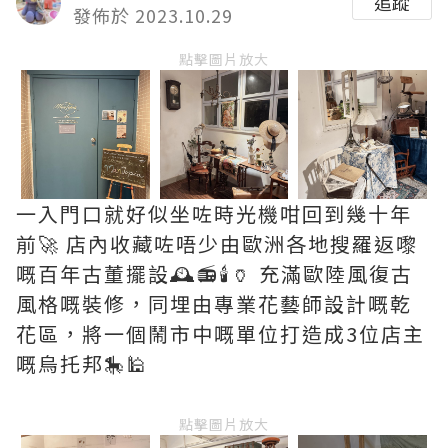
追蹤
發佈於 2023.10.29
點擊圖片放大
一入門口就好似坐咗時光機咁回到幾十年
前🚀 店內收藏咗唔少由歐洲各地搜羅返嚟
嘅百年古董擺設🕰📻🕯🏺 充滿歐陸風復古
風格嘅裝修，同埋由專業花藝師設計嘅乾
花區，將一個鬧市中嘅單位打造成3位店主
嘅烏托邦🎠🕌
點擊圖片放大