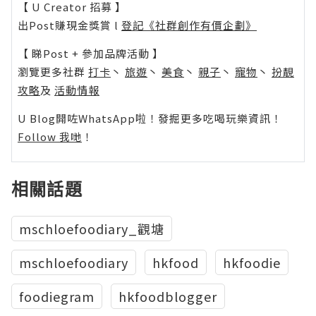
【 U Creator 招募 】
出Post賺現金獎賞 l
登記《社群創作有價企劃》
【 睇Post + 參加品牌活動 】
瀏覽更多社群
打卡
丶
旅遊
丶
美食
丶
親子
丶
寵物
丶
扮靚
攻略
及
活動情報
U Blog開咗WhatsApp啦！發掘更多吃喝玩樂資訊！
Follow 我哋
！
相關話題
mschloefoodiary_觀塘
mschloefoodiary
hkfood
hkfoodie
foodiegram
hkfoodblogger