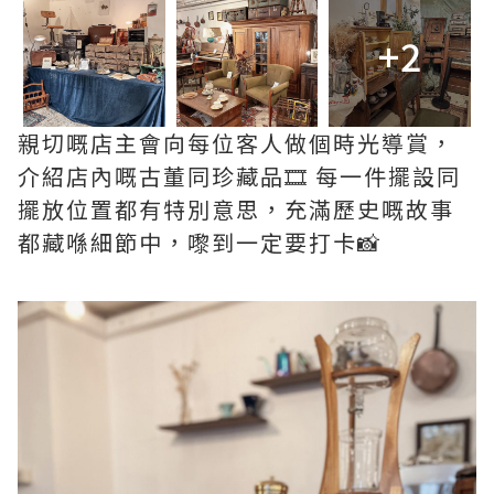
+2
親切嘅店主會向每位客人做個時光導賞，
介紹店內嘅古董同珍藏品🎞 每一件擺設同
擺放位置都有特別意思，充滿歷史嘅故事
都藏喺細節中，嚟到一定要打卡📸