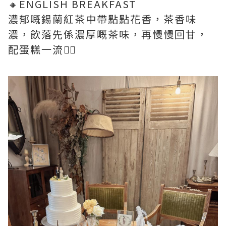
🔸ENGLISH BREAKFAST
濃郁嘅錫蘭紅茶中帶點點花香，茶香味
濃，飲落先係濃厚嘅茶味，再慢慢回甘，
配蛋糕一流👍🏻