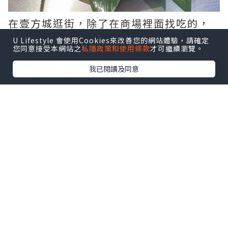
在壹方城逛街，除了在商場裡面找吃的，
附近也還有其他美食。這家在旁邊的鐵板
U Lifestyle 會使用Cookies來改善您的網站體驗，請確定
您同意接受本網站之
私隱政策和使用條款
才可繼續瀏覽。
燒也是很不錯的選擇。地點方便，裝潢是
歐陸風格，高質有格調。
我已閱讀及同意
點擊圖片放大
+4
👑至尊龍蝦鐵板二人餐 ¥1430
沙拉菜配芝麻醬挺開胃的，加上一點松
子，感覺比較高檔；刺身味道很鮮，擺盤
也精緻。