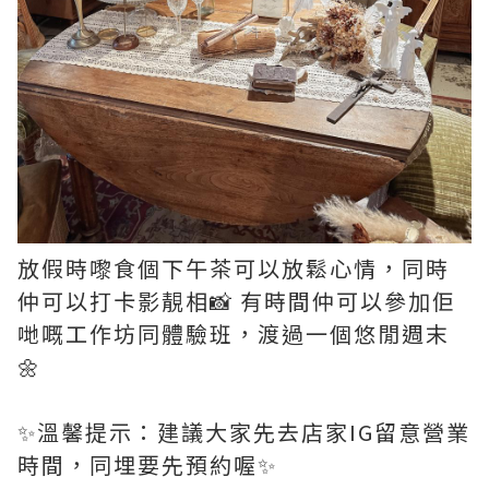
放假時嚟食個下午茶可以放鬆心情，同時
仲可以打卡影靚相📸 有時間仲可以參加佢
哋嘅工作坊同體驗班，渡過一個悠閒週末
🌼
✨溫馨提示：建議大家先去店家IG留意營業
時間，同埋要先預約喔✨