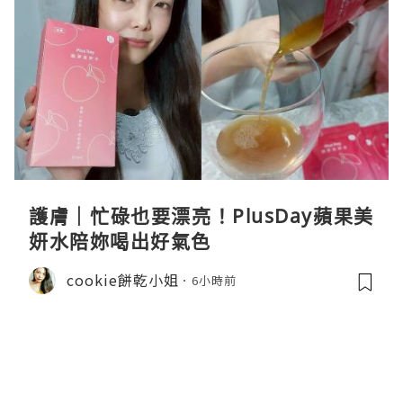
護膚｜忙碌也要漂亮！PlusDay蘋果美
妍水陪妳喝出好氣色
cookie餅乾小姐
6小時前