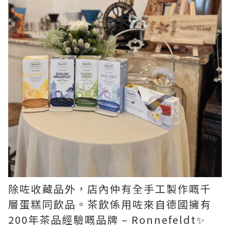
除咗收藏品外，店內仲有全手工製作嘅千
層蛋糕同飲品。茶飲係用咗來自德國擁有
200年茶品經驗嘅品牌 – Ronnefeldt✨