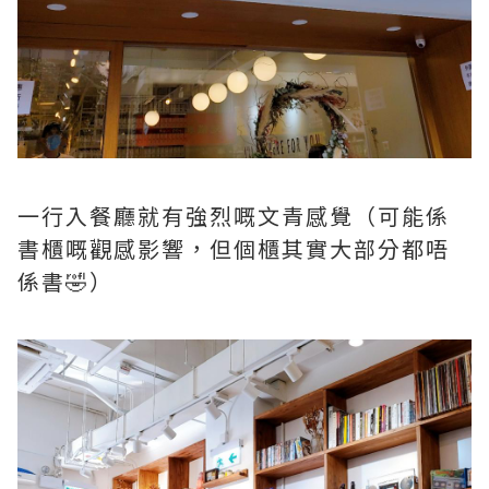
一行入餐廳就有強烈嘅文青感覺（可能係
書櫃嘅觀感影響，但個櫃其實大部分都唔
係書🤣）