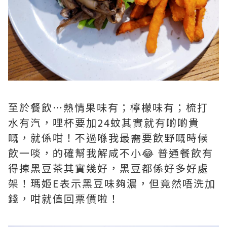
至於餐飲…熱情果味有；檸檬味有；梳打
水有汽，哩杯要加24蚊其實就有啲啲貴
嘅，就係咁！不過喺我最需要飲野嘅時候
飲一啖，的確幫我解咸不小😂 普通餐飲有
得揀黑豆茶其實幾好，黑豆都係好多好處
架！瑪姬E表示黑豆味夠濃，但竟然唔洗加
錢，咁就值回票價啦！