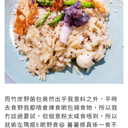
而竹炭野菌包竟然出乎我意料之外，平時
去食野我都唔會揀食啲包類食物，所以我
冇諗過要試，但個意粉太咸食唔到，所以
就偷左瑪姬E啲野食😆 蕃薯條真係一食不