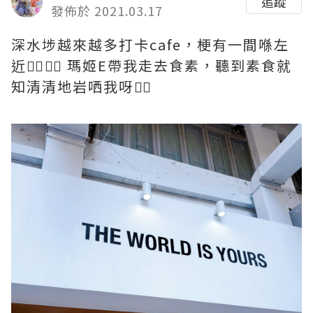
追蹤
發佈於 2021.03.17
深水埗越來越多打卡cafe，梗有一間喺左
近👈🏻👉🏻 瑪姬E帶我走去食素，聽到素食就
知清清地岩哂我呀👍🏻