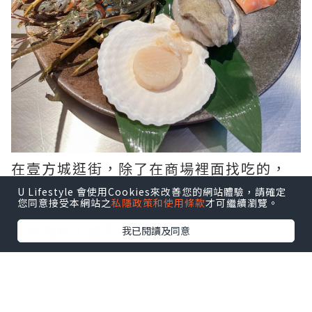
在壹方城逛街，除了在商場裡面找吃的，
附近也還有其他美食。這家在旁邊的鐵板
U Lifestyle 會使用Cookies來改善您的網站體驗，請確定
您同意接受本網站之
私隱政策和使用條款
才可繼續瀏覽。
燒也是很不錯的選擇。地點方便，裝潢是
歐陸風格，高質有格調。
我已閱讀及同意
點擊圖片放大