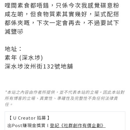
哩間素食都唔錯，只係今次我感覺碟意粉
咸左啲，但食物質素其實幾好，菜式配搭
都係夾嘅，下次一定會再去，不過要試下
減鹽🤣
地址：
素年 (深水埗)
深水埗汝州街132號地舖
*本站之內容由作者所提供，並不代表本站的立場。因此本站對
所有博客的立場、真實性、準確性及完整性不負任何法律責
任。
【 U Creator 招募 】
出Post賺現金獎賞 l
登記《社群創作有價企劃》