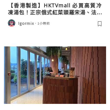
【香港製造】HKTVmall 必買高質冷
凍湯包！正宗俄式紅菜頭羅宋湯、法式
龍蝦濃湯與生酮膠原蛋白骨頭湯全攻略
Igormix
1小時前