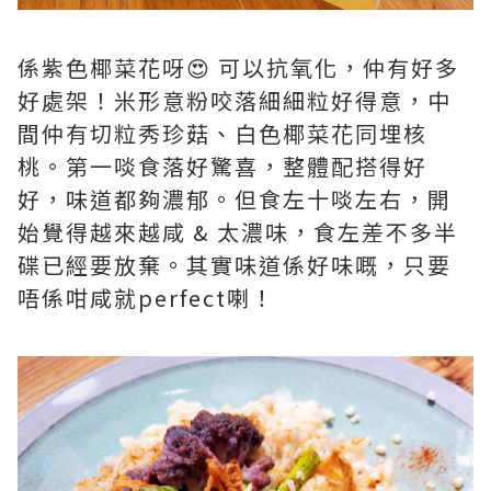
係紫色椰菜花呀😍 可以抗氧化，仲有好多
好處架！米形意粉咬落細細粒好得意，中
間仲有切粒秀珍菇、白色椰菜花同埋核
桃。第一啖食落好驚喜，整體配搭得好
好，味道都夠濃郁。但食左十啖左右，開
始覺得越來越咸 & 太濃味，食左差不多半
碟已經要放棄。其實味道係好味嘅，只要
唔係咁咸就perfect喇！