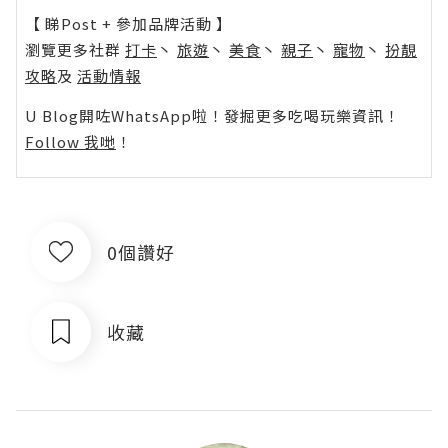
【 睇Post + 參加品牌活動 】
瀏覽更多社群
打卡
丶
旅遊
丶
美食
丶
親子
丶
寵物
丶
扮靚
攻略
及
活動情報
U Blog開咗WhatsApp啦！發掘更多吃喝玩樂資訊！
Follow 我哋
！
0個讚好
收藏