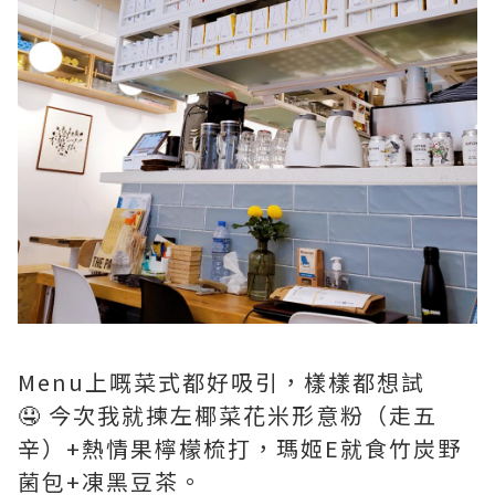
Menu上嘅菜式都好吸引，樣樣都想試
🤤 今次我就揀左椰菜花米形意粉（走五
辛）+熱情果檸檬梳打，瑪姬E就食竹炭野
菌包+凍黑豆茶。