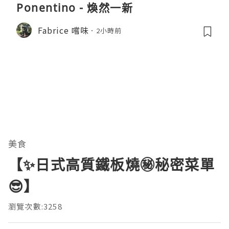
Ponentino - 煥然一新
Fabrice 嚐味
2小時前
美食
【✨日式高質鐵板燒㊙️秘密菜單
😎】
瀏覽次數:3258