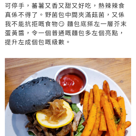
可停手，蕃薯又香又甜又好吃，熱辣辣食
真係不得了。野菌包中間夾滿菇菌，又係
我不能抗拒嘅食物😏 麵包底搽左一層芥末
蛋黃醬，令一個普通嘅麵包多左個亮點，
提升左成個包嘅級數。