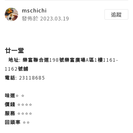
mschichi
追蹤
發佈於 2023.03.19
廿一堂
地址
:
樂富聯合道
198
號樂富廣場
A
區
1
樓
1161-
1162
號舖
電話
: 23118685
味道
⭐️ ⭐️
價錢
⭐️⭐️⭐️⭐️
服務
⭐️⭐️⭐️⭐️
回頭率
⭐️⭐️