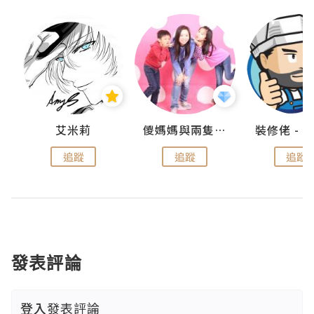
點滴
艾米莉
儍媽媽與兩隻小魔怪之家
追蹤
追蹤
追蹤
發表評論
登入
發表評論