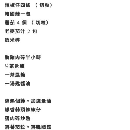
辣椒仔四條
（
切粒）
韓國菇一包
蕃茄
4
個
（
切粒）
老麥茄汁
2
包
蝦米碎
醃豬肉碎半小時
¼
茶匙鹽
一茶匙糖
一湯匙醬油
燒熱個鑊。加適量油
爆香蒜頭辣椒仔
落肉碎炒熟
落蕃茄粒。落韓國菇