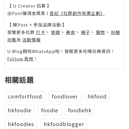
【 U Creator 招募 】
出Post賺現金獎賞 l
登記《社群創作有價企劃》
【 睇Post + 參加品牌活動 】
瀏覽更多社群
打卡
丶
旅遊
丶
美食
丶
親子
丶
寵物
丶
扮靚
攻略
及
活動情報
U Blog開咗WhatsApp啦！發掘更多吃喝玩樂資訊！
Follow 我哋
！
相關話題
comfortfood
foodlover
hkfood
hkfoodie
foodie
foodiehk
hkfoodies
hkfoodblogger