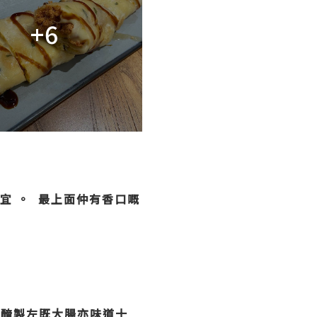
+6
宜
。
最上面仲有香口嘅
而醃製左既大腸亦味道十