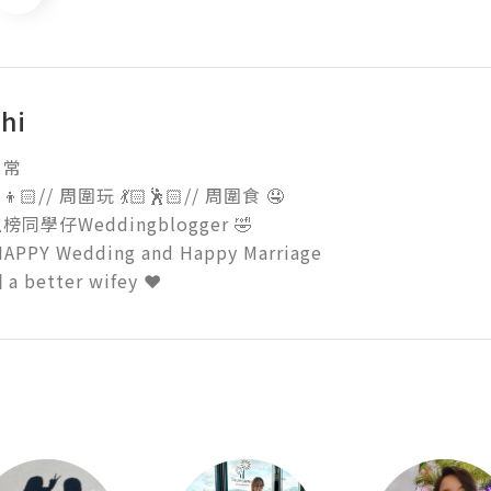
hi


🏻// 周圍玩 💃🏻🕺🏻// 周圍食 🤤

學仔Weddingblogger 🤣

PY Wedding and Happy Marriage 

better wifey ❤️