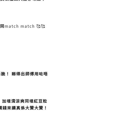
同
match match 🥰🥰
酥脆！
睇得出師傅用咗唔

加埋清涼爽同埋紅豆粒
價錢來講真係大贊大贊！