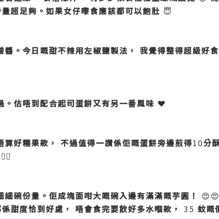
份量超足夠。如果女仔嚟食應該都可以飽肚
😇
酸醬。今日嘅甜不辣用左椒鹽製法，
我覺得整得超級好食

過。估唔到配合起司蛋餅又有另一番風味
❤️
唔算好糯果款，
不過值得一讚係佢嘅蛋餅旁邊煎得
10
分
👍🏻
細細碗份量。佢成塊面咁大嘅碗入邊有滿滿嘅芋圓！
😍
都係甜度恰到好處，
唔會食完要飲好多水嗰款，
35
蚊嘅