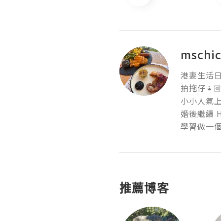
mschic
港妻生活日常
拍拖仔👧🏻
小小人氣上榜同
婚後繼續 HAP
學習做一個 a 
推薦博客