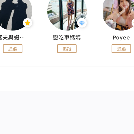
窩夫與蝦子餅
戀吃車媽媽
Poyee
追蹤
追蹤
追蹤