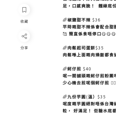
足，口感爽脆！
麵線底
🌈
椒鹽甜不辣
$36
收藏
平時嘅甜不辣係會配合甜
🥰
簡直係食唔停口
😋😋
🌈
肉鬆起司蛋餅
$35
分享
肉鬆喺上面嘅肉燥飯都食
🌈
蚵仔煎
$40
呢一間舖頭嘅蚵仔煎粉團
少心機去煎呢個蚵仔煎
👍🏻
🌈
九份芋圓
(
溫）
$35
呢度嘅芋圓絕對唔係台灣
粒，
好滿足！
佢糖水底