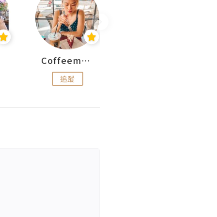
Coffeemeetjojo
艾華斯@鄭大小姐工房
追蹤
追蹤