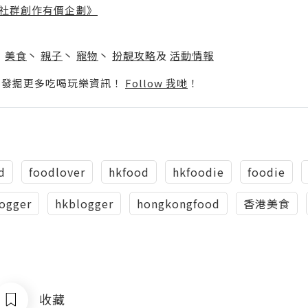
社群創作有價企劃》
】
丶
美食
丶
親子
丶
寵物
丶
扮靚攻略
及
活動情報
p啦！發掘更多吃喝玩樂資訊！
Follow 我哋
！
d
foodlover
hkfood
hkfoodie
foodie
ogger
hkblogger
hongkongfood
香港美食
收藏