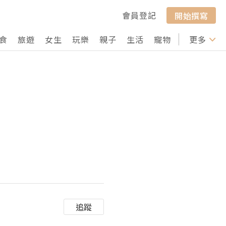
會員登記
開始撰寫
食
旅遊
女生
玩樂
親子
生活
寵物
行山
更多
打卡
追蹤