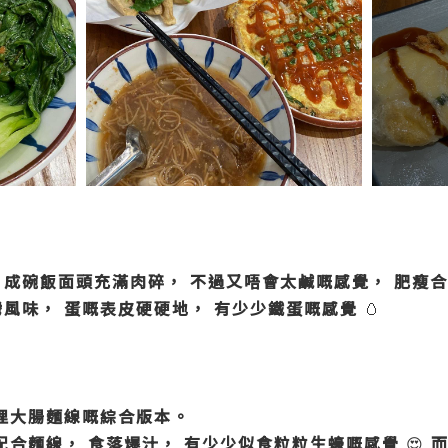
成碗飯面頭充滿肉碎，
不過又唔會太鹹嘅感覺，
肥瘦合
灣風味，
蛋嘅表皮硬硬地，
有少少鐵蛋嘅感覺
🥚
埋大腸麵線嘅綜合版本。
配合麵線，
食落爆汁，
有少少似食粒粒生蠔嘅感覺
😍