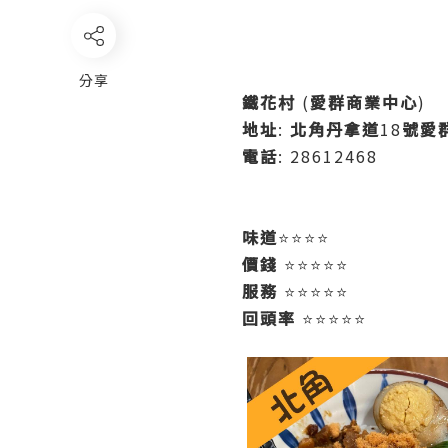
分享
鐵花村
(
愛群商業中心
)
地址
:
北角丹拿道
18
號愛
電話
: 28612468
味道
⭐️⭐️⭐️⭐️
價錢
⭐️⭐️⭐️⭐️⭐️
服務
⭐️⭐️⭐️⭐️⭐️
回頭率
⭐️⭐️⭐️⭐️⭐️