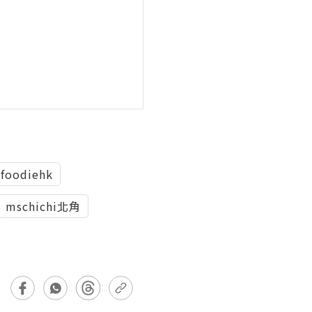
foodiehk
mschichi北角