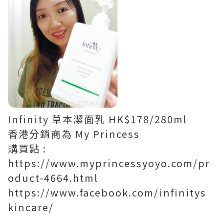
Infinity 草本潔面乳 HK$178/280ml
香港分銷商為 My Princess
購買點 :
https://www.myprincessyoyo.com/pr
oduct-4664.html
https://www.facebook.com/infinitys
kincare/