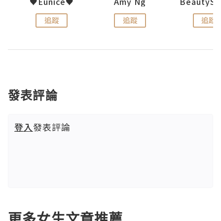
h 夏沫
♥Eunice♥
Amy Ng
追蹤
追蹤
追蹤
發表評論
登入
發表評論
更多女生文章推薦