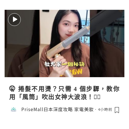
🤫 捲髮不用燙？只需 4 個步驟，教你
用「風筒」吹出女神大波浪！💇‍♀️
PriseMall日本深度攻略 家電美妝
4小時前