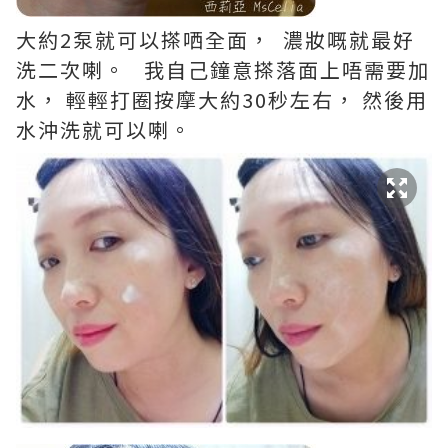
大約2泵就可以搽哂全面， 濃妝嘅就最好
洗二次喇。 我自己鐘意搽落面上唔需要加
水， 輕輕打圈按摩大約30秒左右， 然後用
水沖洗就可以喇。