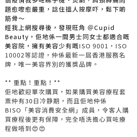
題愈嚟愈嚴重，諗住搵人按摩吓，鬆下啲
筋骨～
經我上網搜尋後，發現旺角 ＠Cupid
Beauty，佢地係一間男士同女士都適合嘅
美容院，擁有美容少有嘅
ISO 9001，ISO
10002等認證，仲係最新一屆香港服務名
牌，唯一美容界別的獲獎品牌。
** 重點！重點！**
佢地歡迎單次購買，如果購買美容療程套
票仲有30日冷静期，而且佢地仲係
BISO「美容消費安全網」成員，令客人購
買療程後更有保障，完全唔洗擔心買咗療
程做唔到😍😍