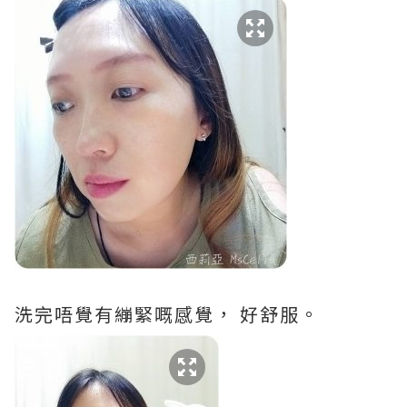
洗完唔覺有繃緊嘅感覺， 好舒服。