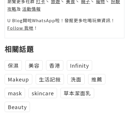
瀏覽更多社群
打卡
丶
旅遊
丶
美食
丶
親子
丶
寵物
丶
扮靚
攻略
及
活動情報
U Blog開咗WhatsApp啦！發掘更多吃喝玩樂資訊！
Follow 我哋
！
相關話題
保濕
美容
香港
Infinity
Makeup
生活記敍
洗面
推薦
mask
skincare
草本潔面乳
Beauty