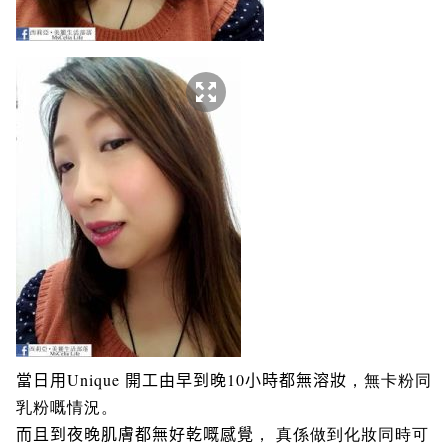
當日用Unique 開工由早到晚10小時都無溶妝
，
無卡粉同
乳粉嘅情況
。
而且到夜晚肌膚都無好乾嘅感覺
，
真係做到化妝同時可