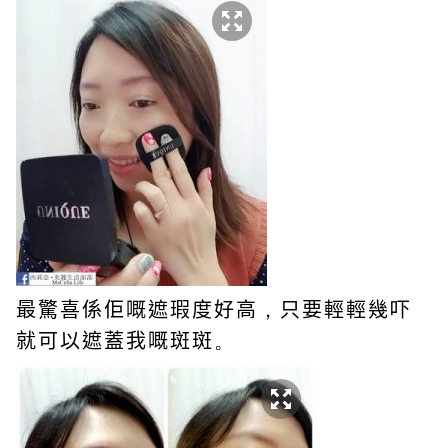
最驚喜係佢嘅遮瑕度好高
，
只要輕輕幾吓
就可以遮蓋我嘅斑斑
。