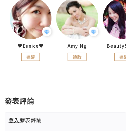
h 夏沫
♥Eunice♥
Amy Ng
追蹤
追蹤
追蹤
發表評論
登入
發表評論