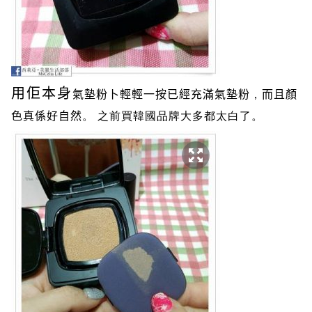
用佢本身
氣墊粉卜輕輕一按已經充滿氣墊粉
，
而且顏
色真係好自然
。 之前買韓國品牌
大多都太白了
。