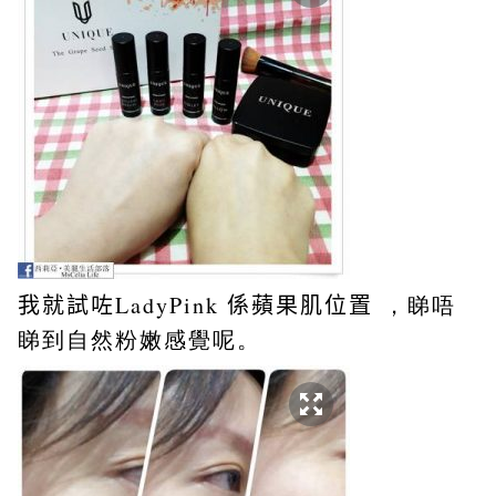
我就試咗LadyPink 係蘋果肌位置
，睇唔
睇到自然粉嫩感覺呢。