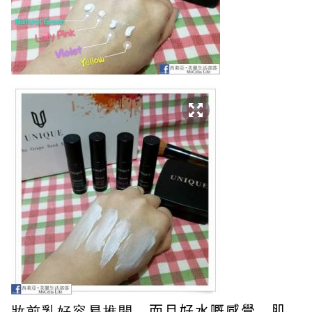
妝前乳好容易推開
，
而且好水嘅感覺
，
肌