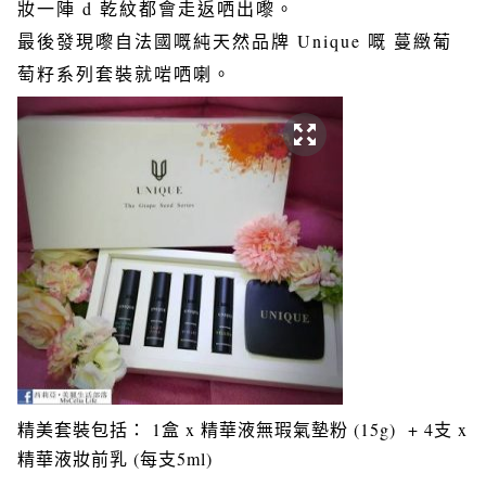
妝一陣 d 乾紋都會走返哂出嚟。
最後發現嚟自法國嘅純天然品牌 Unique 嘅 蔓緻葡
萄籽系列套裝就啱哂喇。
精美套裝包括： 1盒 x 精華液無瑕氣墊粉 (15g) + 4支 x
精華液妝前乳 (每支5ml)