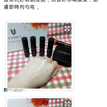
膚即時均勻咗
。