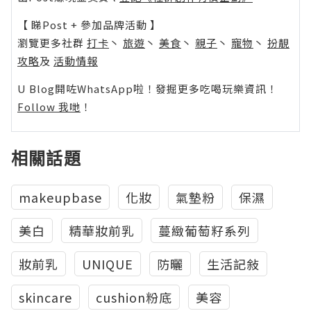
【 睇Post + 參加品牌活動 】
瀏覽更多社群
打卡
丶
旅遊
丶
美食
丶
親子
丶
寵物
丶
扮靚
攻略
及
活動情報
U Blog開咗WhatsApp啦！發掘更多吃喝玩樂資訊！
Follow 我哋
！
相關話題
makeupbase
化妝
氣墊粉
保濕
美白
精華妝前乳
蔓緻葡萄籽系列
妝前乳
UNIQUE
防曬
生活記敍
skincare
cushion粉底
美容