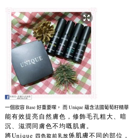
一個妝容 Base 好重要㗎，
而 Unique 蘊含法國葡萄籽精華
能有效提亮
自然
膚色，修飾毛孔粗大、暗
沉、
滋潤同
膚色不均嘅肌膚。
係肌膚
將Unique
不同的部位，
四色妝前乳放