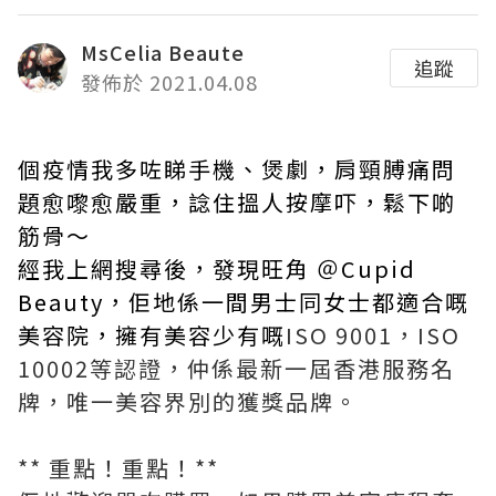
MsCelia Beaute
追蹤
發佈於 2021.04.08
個疫情我多咗睇手機、煲劇，肩頸膊痛問
題愈嚟愈嚴重，諗住搵人按摩吓，鬆下啲
筋骨～
經我上網搜尋後，發現旺角 ＠Cupid
Beauty，佢地係一間男士同女士都適合嘅
美容院，擁有美容少有嘅
ISO 9001，ISO
10002等認證，仲係最新一屆香港服務名
牌，唯一美容界別的獲獎品牌。
** 重點！重點！**