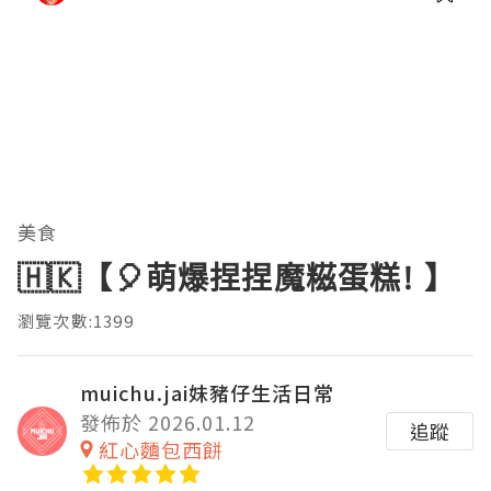
美食
🇭🇰【🎈萌爆捏捏魔糍蛋糕! 】
瀏覽次數:1399
muichu.jai妹豬仔生活日常
發佈於 2026.01.12
追蹤
紅心麵包西餅