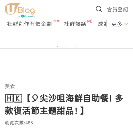
會員登記
社群創作有價企劃
社群熱話
成為U Creato
更多
美食
🇭🇰【🎈尖沙咀海鮮自助餐! 多
款復活節主題甜品! 】
瀏覽次數:485