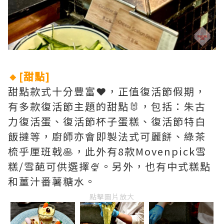
🔸[甜點]
甜點款式十分豐富❤️，正值復活節假期，
有多款復活節主題的甜點🐰，包括：朱古
力復活蛋、復活節杯子蛋糕、復活節特白
飯撻等，廚師亦會即製法式可麗餅、綠茶
梳乎厘班戟🥞，此外有8款Movenpick雪
糕/雪葩可供選擇🍨。另外，也有中式糕點
和薑汁番薯糖水。
點擊圖片放大