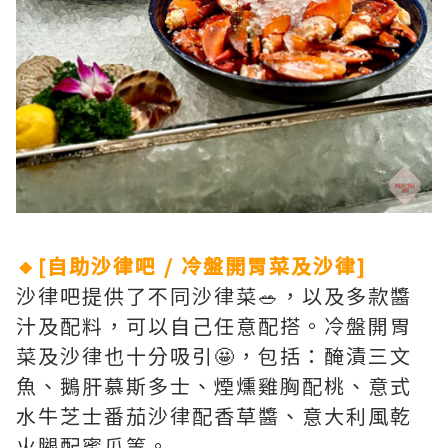
🔸[自助沙律吧 / 冷盤開胃菜及沙律]
沙律吧提供了不同沙律菜🥗，以及多款醬
汁及配料，可以自己任意配搭。冷盤開胃
菜及沙律也十分吸引🤩，包括：醃漬三文
魚、鵝肝慕斯多士、煙燻雞胸配桃、意式
水牛芝士番茄沙律配香草醬、意大利風乾
火腿配蜜瓜等。