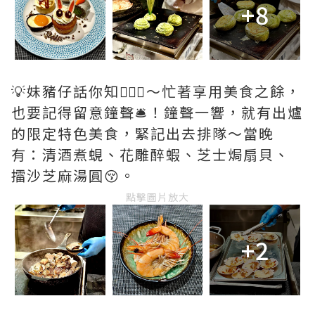
+8
💡妹豬仔話你知💁🏻‍♀️～忙著享用美食之餘，
也要記得留意鐘聲🛎️！鐘聲一響，就有出爐
的限定特色美食，緊記出去排隊～當晚
有：清酒煮蜆、花雕醉蝦、芝士焗扇貝、
擂沙芝麻湯圓😚。
點擊圖片放大
+2