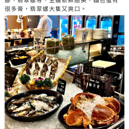
很多膏，翡翠螺大隻又爽口。