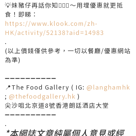
💡妹豬仔再話你知💁🏻‍♀️～用埋優惠就更抵
食！即睇：
https://www.klook.com/zh-
HK/activity/52138?aid=14983
.
(以上價錢僅供參考，一切以餐廳/優惠網站
為準)
➖➖➖➖➖➖➖➖➖➖
📍The Food Gallery ( IG:
@langhamhk
;
@thefoodgallery.hk
)
尖沙咀北京道8號香港朗廷酒店大堂
➖➖➖➖➖➖➖➖➖➖
.
*本網誌文章純屬個人意見或經