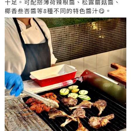
十足。可配搭薄荷辣根醬、松露蘑菇醬、
椰香叁峇醬等8種不同的特色醬汁😋。