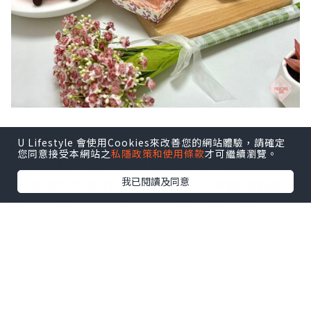
[士多啤梨魔糍蛋糕] (HK$48)
U Lifestyle 會使用Cookies來改善您的網站體驗，請確定
您同意接受本網站之
私隱政策和使用條款
才可繼續瀏覽。
蛋糕賣相可愛，仲可以捏得到！因為佢嘅
我已閱讀及同意
外皮係手工製作嘅mochi，～內裡蛋糕同
忌廉相間，仲夾雜士多啤梨粒同白玉麻
糬，啱晒煙韌控😙！