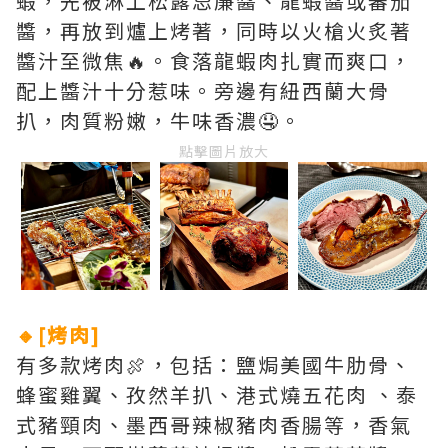
蝦，先被淋上松露忌廉醬、龍蝦醬或蕃茄
醬，再放到爐上烤著，同時以火槍火炙著
醬汁至微焦🔥。食落龍蝦肉扎實而爽口，
配上醬汁十分惹味。旁邊有紐西蘭大骨
扒，肉質粉嫩，牛味香濃🤤。
點擊圖片放大
🔸[烤肉]
有多款烤肉🍖，包括：鹽焗美國牛肋骨、
蜂蜜雞翼、孜然羊扒、港式燒五花肉 、泰
式豬頸肉、墨西哥辣椒豬肉香腸等，香氣