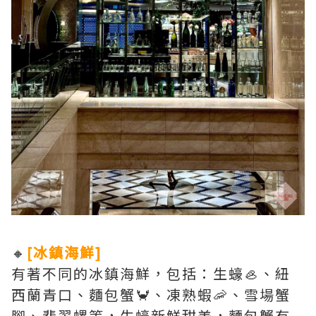
🔸
[冰鎮海鮮]
有著不同的冰鎮海鮮，包括：生蠔🦪、紐
西蘭青口、麵包蟹🦀、凍熟蝦🦐、雪場蟹
腳、翡翠螺等，生蠔新鮮甜美，麵包蟹有