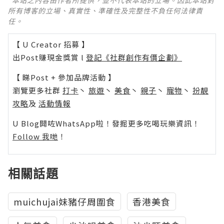
所有博客的立場、真實性、準確性及完整性不負任何法律責
任。
【 U Creator 招募 】
出Post賺現金獎賞 l
登記《社群創作有價企劃》
【 睇Post + 參加品牌活動 】
瀏覽更多社群
打卡
丶
旅遊
丶
美食
丶
親子
丶
寵物
丶
扮靚
攻略
及
活動情報
U Blog開咗WhatsApp啦！發掘更多吃喝玩樂資訊！
Follow 我哋
！
相關話題
muichujai妹豬仔周圍食
香港美食