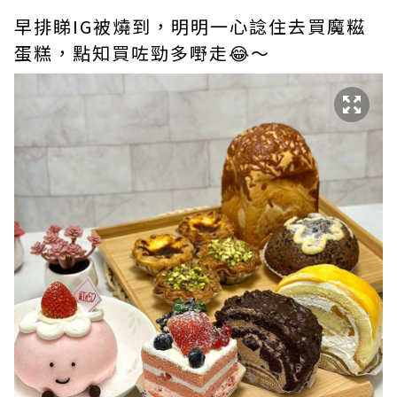
早排睇IG被燒到，明明一心諗住去買魔糍
蛋糕，點知買咗勁多嘢走😂～