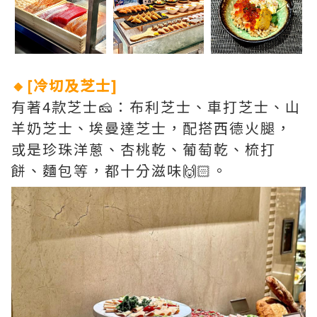
🔸[冷切及芝士]
有著4款芝士🧀：布利芝士、車打芝士、山
羊奶芝士、埃曼達芝士，配搭西德火腿，
或是珍珠洋蔥、杏桃乾、葡萄乾、梳打
餅、麵包等，都十分滋味🙌🏻。