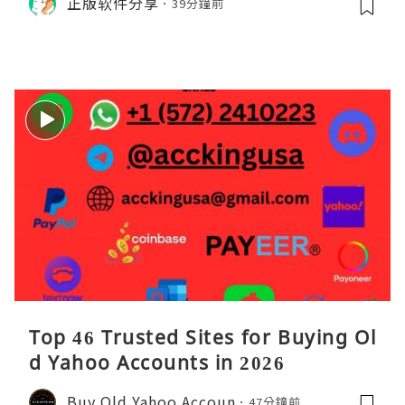
正版软件分享
39分鐘前
理。通过直观的可视化数据，它将抽象
的性能问题具象化为代码行号。对于一
名追求卓越的Java
Top 46 Trusted Sites for Buying Ol
d Yahoo Accounts in 2026
Buy Old Yahoo Accoun
47分鐘前