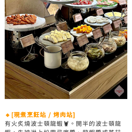
🔸[現煮烹飪站 / 烤肉站]
有火炙燒波士頓龍蝦🦞。開半的波士頓龍