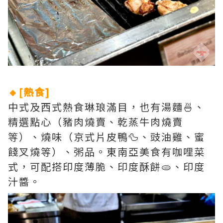
🔸[熱食]
中式及西式熱食琳琅滿目，也有湯麵🍜、
精選點心（豬肉燒賣、乾蒸牛肉燒賣
等）、燒味（京式片皮鴨🦆、豉油雞、蜜
餞叉燒等）、粥品。東南亞美食有咖哩菜
式，可配搭印度薄脆、印度酥餅🫓、印度
汁醬。