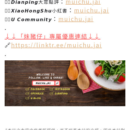
：
muichu.jai
👉🏻𝘿𝙞𝙖𝙣𝙥𝙞𝙣𝙜大眾點評
：
muichu.jai
👉🏻𝙓𝙞𝙖𝙤𝙃𝙤𝙣𝙜𝙎𝙝𝙪小紅書
：
muichu.jai
👉🏻𝙐 𝘾𝙤𝙢𝙢𝙪𝙣𝙞𝙩𝙮
.
↓↓「妹豬仔」專屬優惠連結↓↓
🔗
https://linktr.ee/muichu.jai
.
*本站之內容由作者所提供，並不代表本站的立場。因此本站對