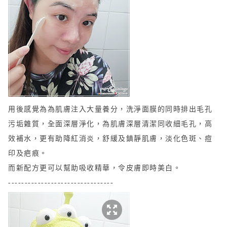
用後感覺
為為肌膚注入大量養分，
洗淨面膜
的
同時排出毛孔
污垢
雜質
，
全面深層淨化
，為肌膚
深層清潔同收細毛孔，
高
效補水
，
更有助降紅消炎，舒緩及鎮靜肌膚，淡化色斑、痘
印及疤痕
。
而
新配方更可以幫助吸
收精華，令皮膚即時美白
。
--------------------------------