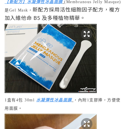
【
新配方
】
水凝彈性冰晶面膜
(
Membranous Jelly Masque
)
新配方採用活性細胞因子配方，複方
是Gel Mask，
加入維他命 B5 及多種植物精華。
1盒有
4包 3
0ml
水凝彈性冰晶面膜
，
內附1支
膠捧
，
方便使
用
面膜
。