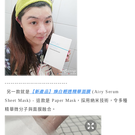
--------------------------------
另一款就是
【
新產品
】
煥白輕透精華面膜
(
Airy Serum
Sheet Mask
) -
這款是
Paper Mask，
採用納米技術
，
令多種
精華微分子
與
面膜
融合。