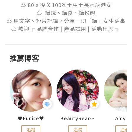
♧ 80′s 後 X 100%土生土長水瓶港女

♤  講玩、講食、講扮靚

♧ 用文字、短片記錄，分享一切「講」女生活事

♤ 歡迎╔ 品牌合作 | 產品試用 | 活動出席 ╗
推薦博客
h 夏沫
♥Eunice♥
BeautySearch
Amy N
追蹤
追蹤
追蹤