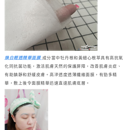
煥白輕透精華面膜
成分當中
牡丹根和黃細心根萃具有高抗氧
化同抗菌功能
，
激活肌膚天然的保護屏障，改善肌膚炎症、
有助鎮靜和舒緩皮膚
。
高
滲透度
透薄纖維
面膜
，有勁多精
華，
敷上後
令
面膜
精華
迅速直達肌膚底層
。