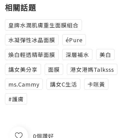
相關話題
皇牌水潤肌膚重生面膜組合
水凝彈性冰晶面膜
éPure
煥白輕透精華面膜
深層補水
美白
講女美分享
面膜
港女港媽Talksss
‎ms.Cammy
講女C生活
卡咪黃
#護膚
0個讚好