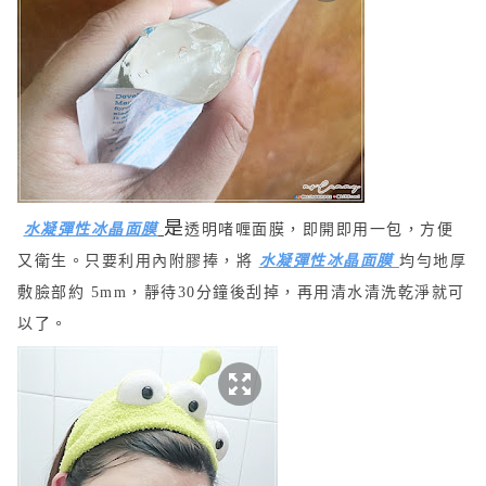
是
水凝彈性冰晶面膜
透明啫喱面膜
，即開即用一包，方便
又衛生。只要利用
內附
膠捧
，將
水凝彈性冰晶面膜
均勻地厚
敷臉部約 5mm，
靜待30分鐘後刮掉，再用清水清洗乾淨就可
以了。