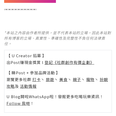
▿▾▿▾▿▾▿▾▿▾▿▾▿▾▿▾▿▾▿▾▿
*本站之內容由作者所提供，並不代表本站的立場。因此本站對
所有博客的立場、真實性、準確性及完整性不負任何法律責
任。
【 U Creator 招募 】
出Post賺現金獎賞 l
登記《社群創作有價企劃》
【 睇Post + 參加品牌活動 】
瀏覽更多社群
打卡
丶
旅遊
丶
美食
丶
親子
丶
寵物
丶
扮靚
攻略
及
活動情報
U Blog開咗WhatsApp啦！發掘更多吃喝玩樂資訊！
Follow 我哋
！