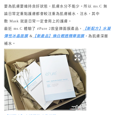
要為肌膚要維持良好狀態
，肌
膚水分不能少。
所以 ms.C 無
論
日常定重點
護膚都會較注重
為肌膚
補水、注
水
，其中
敷
Mask
就是日常一定會用上的護膚。
最近 ms.C 體驗了
éPure
2款
皇牌面膜產品
，
【
新配方
】
水凝
彈性冰晶面膜
&
【
新產品
】
煥白輕透精華面膜
，為肌膚深層
補水。