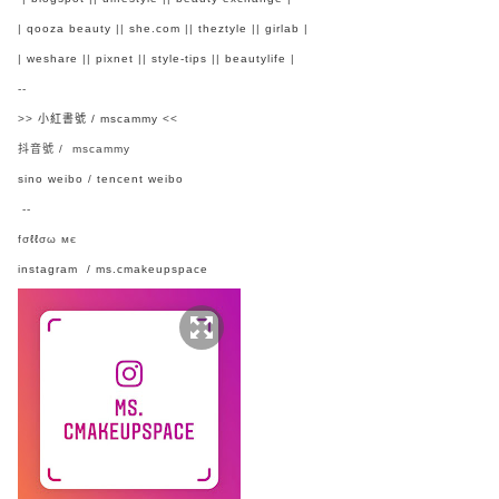
|
qooza beauty
||
she.com
||
theztyle
||
girlab
|
|
weshare
||
pixnet
||
style-tips
||
beautylife
|
--
>>
小紅書號 / mscammy
<<
抖音號 / mscammy
sino weibo
/
tencent weibo
--
fσℓℓσω мє
instagram / ms.cmakeupspace