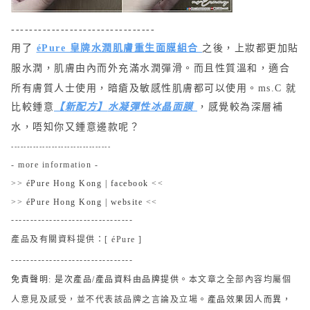
--------------------------------
用了
éPure 皇牌水潤肌膚重生面膜組合
之後
，
上妝都更加貼
服水潤，肌膚由內而外充滿水潤彈滑
。
而且性質溫和，適合
所有膚質人士使用，暗瘡及敏感性肌膚都可以使用。ms.C 就
比較鍾意
【
新配方
】
水凝彈性冰晶面膜
，感覺較為深層補
水，唔知你又鍾意邊款呢？
--------------------------------
- more information -
>>
éPure Hong Kong | facebook
<<
>>
éPure Hong Kong | website
<<
--------------------------------
產品及有關資料提供：[
éPure ]
--------------------------------
免責聲明: 是次產品/產品資料由品牌提供。
本文章之全部內容均屬個
人意見及感受，
並不代表該品牌之言論及立場
。產品
效
果因人而異，