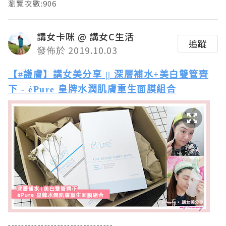
瀏覽次數:906
講女卡咪 @ 講女C生活
追蹤
發佈於 2019.10.03
【#
護膚
】講女美分享 ||
深層補水+
美白
雙管齊
下 - éPure 皇牌水潤肌膚重生面膜組合
--------------------------------