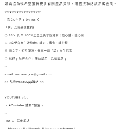
如需協助或希望獲得更多有關產品資訊，請直接聯絡該品牌查詢。
▿▾▿▾▿▾▿▾▿▾▿▾▿▾▿▾▿▾▿▾▿
| 講女C生活 | ｂy ms.Ｃ
「講」女就是這樣的!
♧ 80′s 後 X 100%土生土長水瓶港女；隨心講，隨心寫
♤ <享受自家生活態度> 講玩、講食、講扮靚
♧ 用文字、短片記錄，分享一切「講」女生活事
♤ 歡迎╔ 品牌合作 | 產品試用 | 活動出席 ╗
--
email: mscammy.w@gmail.com
>> 點我WhatsApp聯絡 <<
--
YOᑌTᑌᗷE νℓσg
╭ #Youtube 講女C頻道 ╮
--
⌞ms.C⌟ 其他網誌
|
blogspot
||
ulifestyle
||
beauty exchange
|